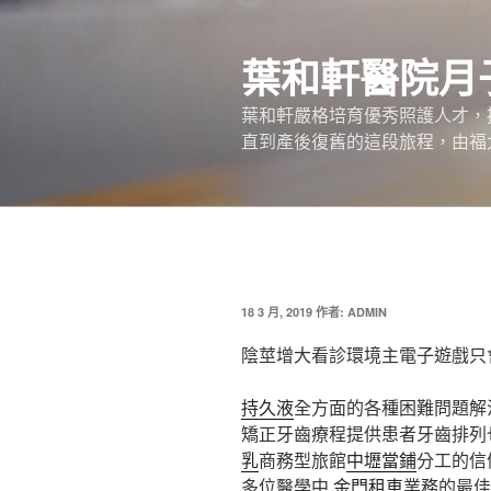
跳
至
葉和軒醫院月
主
要
葉和軒嚴格培育優秀照護人才，
內
直到產後復舊的這段旅程，由福
容
發
18 3 月, 2019
作者:
ADMIN
佈
於
陰莖增大看診環境主電子遊戲只
持久液
全方面的各種困難問題解
矯正牙齒療程提供患者牙齒排列
乳
商務型旅館
中壢當鋪
分工的信
多位醫學中
金門租車
業務的最佳