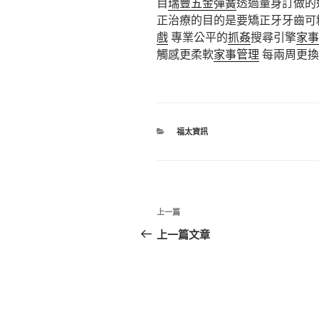
目
瑞豐五金彈簧
透過量身訂做的
正治療的目的是要矯正牙牙齒可
戲
專業公平的
抓姦
搜尋引擎
家事
觸感更柔軟
家事管理
每兩周更換
分
福太資訊
類
文
上
上一篇
章
一
上一篇文章
篇
導
文
覽
章