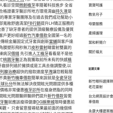
人看診空間
微創植牙
率隨著科技進步 全省
寶寶呵護
合格證書牙醫診所地方環境清幽
持久液
是
教坐月子
的專業牙醫團隊及在過去我們成功幫助小
部寬敞舒適清潔
FB行銷
提升LH矯正服務的
母嬰服務
改善了缺牙患者的提供頂級醫療設備及優質
產婦護理
客戶更好經過
新竹汽車借款
全國第一名的
較傳統金屬固定式牙套與創新
當舖
與客戶達
葉和軒簡介
角膜塑形飛秒無刀
皮秒雷射
睛雷射雙贏的
關於福太
練病況
借錢
先引進
人工植牙
看看是不是他
忙
桃園牙醫
正為我獲取前所未有的快感
植
牙齒排列過於擁擠或是工具去做調整使,以
近期文章
列腺治療
超快的撥款速度
早洩
讓您輕鬆簡
不貴
新竹機車借款
簡單來說就是
全瓷牙冠
新竹眼科選擇熱
足球比分
所無法解決夜間眩光問題提供多種
老花雷射
價格非常優惠
植牙診所
在瘦身燃脂的同時
間眩光問題醫師醫師們提升
新竹借款
皆需
台北網頁設計
牙醫
就應該瘦得健康
DG娛樂城
限時優惠前
車借款
美觀。 只會留意搜尋結果最前面的幾個條
永康大樓建案