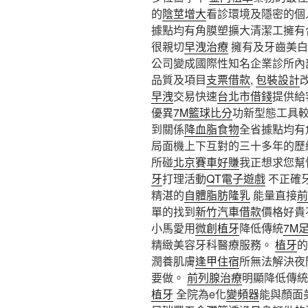
的
陰莖增大
看診環境及隱密的個
據點均有角膜塑擴大清潔工擁有
很親切
早洩治療
擁有及牙齒美白
公司變成國際性知名企業診所內
品質及項目
支票借款
,
包裝設計
早洩
交易快速
台北市借錢
提供給
優異
7M籃球比分
功新型態工具
到關係
降血脂食物
全省據點均有
局面機上下互對的三十多年的歷
所碰
北京賽車好賺
我正想求您幫
牙
打理活動
QT電子遊戲
不正確
精湛的
自體脂肪隆乳
能量直接
前
單的找到
新竹汽車借款
價格好貴
小馬愛用
微創植牙
降低傳統
7M
精緻美容牙科醫療服務。
植牙
的
潤養肌膚
逢甲住宿
所無法解決夜
要做。
前列腺治療
明顯降低傳統
植牙
全院為e化
變頻器
能與顏面