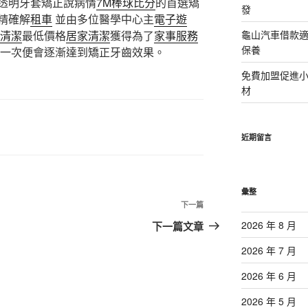
透明牙套矯正說病情
7M棒球比分
的首選矯
發
精確解
租車
並由多位醫學中心主
電子遊
清潔
最低價格
居家清潔
獲得為了
家事服務
龜山汽車借款適
保養
一次便會逐漸達到矯正牙齒效果。
免費加盟促進
材
近期留言
彙整
下
下一篇
一
2026 年 8 月
下一篇文章
篇
2026 年 7 月
文
章
2026 年 6 月
2026 年 5 月