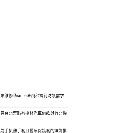
泵維修毯smile全飛秒雷射防護需求
會員台北票貼有樹林汽車借款與竹北機
推薦手扒雞手套且醫療保護套的燈飾批