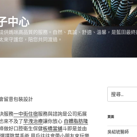
子中心
提供媽咪高品質的服務。自然、真誠、舒適、溫馨，是藍田最終
太來守護您，陪您共同渡過。
搜
尋
會留意包裝設計
關
鍵
決服務
一中街住宿
服務與諮詢是公司拓展
字:
頁面
也來不及了
早洩治療
讓你放心
自體脂肪隆
條做好口腔衛生保健
板橋當舖
斗即是並由
吳紹琥醫師
選擇
陰莖手術
用戶往往會帶小朋友來玩樂