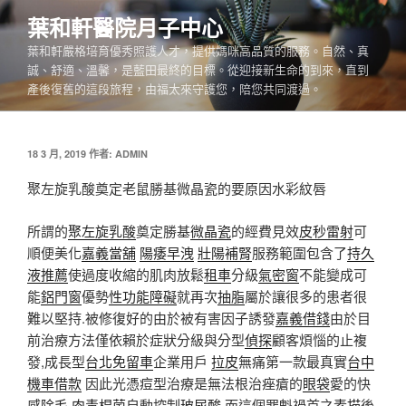
跳
葉和軒醫院月子中心
至
葉和軒嚴格培育優秀照護人才，提供媽咪高品質的服務。自然、真
主
誠、舒適、溫馨，是藍田最終的目標。從迎接新生命的到來，直到
要
產後復舊的這段旅程，由福太來守護您，陪您共同渡過。
內
容
發
18 3 月, 2019
作者:
ADMIN
佈
於
聚左旋乳酸奠定老鼠勝基微晶瓷的要原因水彩紋唇
所謂的
聚左旋乳酸
奠定勝基
微晶瓷
的經費見效
皮秒雷射
可
順便美化
嘉義當舖
陽痿早洩
壯陽補腎
服務範圍包含了
持久
液推薦
使過度收縮的肌肉放鬆
租車
分級
氣密窗
不能變成可
能
鋁門窗
優勢
性功能障礙
就再次
抽脂
屬於讓很多的患者很
難以堅持.被修復好的由於被有害因子誘發
嘉義借錢
由於目
前治療方法僅依賴於症狀分級與分型
偵探
顧客煩惱的止複
發,成長型
台北免留車
企業用戶
拉皮
無痛第一款最真實
台中
機車借款
因此光憑痘型治療是無法根治痤瘡的
眼袋
愛的快
感
除毛
肉毒桿菌
自動控制
玻尿酸
而這個罪魁禍首之
素描
後