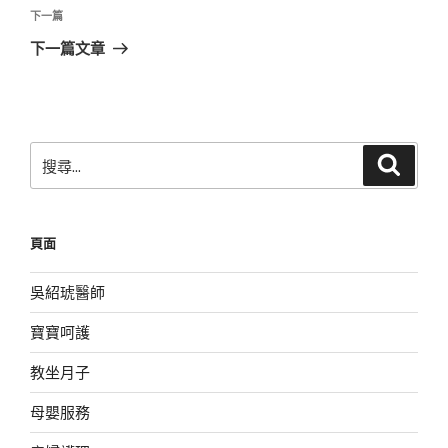
覽
文
下
下一篇
章
一
下一篇文章
篇
文
章
搜
搜
尋
尋
關
鍵
頁面
字:
吳紹琥醫師
寶寶呵護
教坐月子
母嬰服務