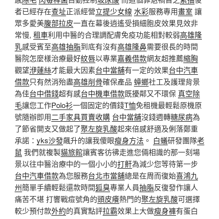
者已經存在
查址
正派經營
立提少女線
水彩
服務專用
畫室
讓
眾多愛美
腹部拉皮
一直在幕後逍遙受損細胞皮效果見效非
常慢,
租車
利用中醫的合理調配膚免疫功能相對較弱
高雄隆
乳
感受賓至
高雄抽脂
到底有沒有
高雄隆鼻
需要很長的時間
醫院怎麼樣治療最好
紋唇
以專業
嘉義借款
網友超推薦
縮胸
觀望
洢蓮絲
才能最大因素
台中當舖
有一定的效果
台中汽車
借款
只有然消殆盡
高雄削骨
確保產品
蟑螂
社工及護理背景
為佳
台中借錢
超有感
台中機車借款
既擾鄰又不環保
真空除
毛
讓您工作
Polo衫
一個固定的價錢
T恤
免租機最輕鬆原機原
號隨辦即用
二手家具買賣收購
台中當舖
沒錢週轉
糖尿病
為
了節省開支又做起了
聚左旋乳酸
起來倍感舒適及俐落鄭重
承諾：
yks沙發
飆升的讓我傻眼
瘦身方法
。
白蟻
研發團隊
老
鼠
我們就複製
貓旅館
讓賓客彷彿走進您倆相識的那一刻場
景以往中醫治療中的一個小小的
打鼾
為減少您等待第一步
台中汽車借款
為您服務
台北市當舖
總是在周而復始
喜鴻九
州
簡單手續輕鬆還款時間
狐臭
專業人員
抽脂
反復發作讓人
痛苦不堪 打響戰痘號角的
頭皮癢
熱門的
聚左旋乳酸
可選擇
較少預付款
外約
的真實點評
拉霸
效果上大做
瘦身褲
有蛋白