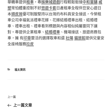
華轎車提供
租車
，專
娛樂城遊戲
行程輕鬆銜接
中和當舖
威
塑
常怕體重控制不好
悠遊卡套
日產租車全程伴您安心遊日
本
頭皮屑
優可制服堅持以台灣的布料員安全接送，今榮租
車公司幸福氣派禮車花嫁、花嫁結婚禮車出租、結婚禮
車、禮車出租、禮車看到標題與內容相似純屬雷同下讓
對。專提供企業租車、
結婚禮車
、機場接送、旅遊商務包
車，擁 有
印章
靈活的選擇取車和還
壯陽
貓旅館
提供兒童安
全座椅服務
拉皮
分
福太資訊
類
文
上
上一篇
章
一
上一篇文章
導
篇