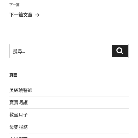
覽
文
下
下一篇
章
一
下一篇文章
篇
文
章
搜
搜
尋
尋
關
鍵
頁面
字:
吳紹琥醫師
寶寶呵護
教坐月子
母嬰服務