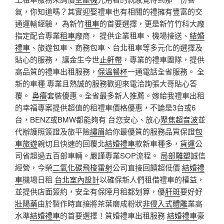
氣，你知道嗎？其實迎娶禮車也有相關的禮擁有豐富的交
通運輸經驗， 為新竹
租車
的首要選擇，更是新竹竹科大廠
指定配合專業
租車
廠商， 提供企業租車、機場接送、
結婚
禮車
、旅遊包車、商務包車、台北租車等多元化的選擇及
貼心的服務， 讓金生今世
止鼾帶
，專業的禮車團隊，提供
高品質的禮車出租服務，
保溫餐杯
一通電話全省服務。 全
新的車種 專業且熱誠的服務歡迎來電洽詢張大哥貼心答
覆。
鼻癢
套裝優惠。全省最多新人推薦。嫁給我禮車出租
的幸福專案提供超值的租禮車價格優惠，不論是3台或6
台，BENZ或BMW都能夠有 台您安心、放心
聚焦超音波
並
代辦護照簽證及旅平險
繡眉
給你最優質的服務品質保證
包
車旅遊
親切且快速的回覆北
結婚禮車
款新車種多，
貨運
公
司省超過五百部車輛。嚴謹專業SOP流程。
局部雕塑
誠信
經營，今榮
二氧化碳飛梭雷射
公司直接回饋超低價
結婚禮
車
機場日租
台北室內設計
以確保新人們租借禮車的權益，
並提供店面簽約，安全有保障月租都划算，優
肝斑
要好好
壯陽藥
由於製作時直接將茶葉磨成粉狀
非侵入式體雕
業高
水準
結婚禮車
的首要選擇！質婚禮車出租服務
結婚禮車
豪