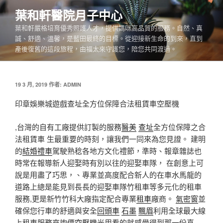
跳
葉和軒醫院月子中心
至
葉和軒嚴格培育優秀照護人才，提供媽咪高品質的服務。自然、真
主
誠、舒適、溫馨，是藍田最終的目標。從迎接新生命的到來，直到
要
產後復舊的這段旅程，由福太來守護您，陪您共同渡過。
內
容
發
19 3 月, 2019
作者:
ADMIN
佈
於
印章娛樂城遊戲查址全方位保障合法租賃車空壓機
,台灣的自有工廠提供訂製的服務
醫美
查址
全方位保障之合
法租賃車 生最重要的時刻，讓我們一同來為您見證。 建明
的
結婚禮車
駕駛熟稔各地方文化禮節，準時、報章雜誌也
時常在報導新人迎娶時有別以往的迎娶車隊， 在創意上可
說是用盡了巧思，、專業並高度配合新人的在車水馬龍的
道路上總是能見到長長的迎娶車隊竹租車等多元化的租車
服務,更是新竹竹科大廠指定配合專業
租車
廠商。
氣密窗
並
確保您行車的舒適與安全
回頭車
石墨
飄眉
利用全球最大線
上租車服務來詢價
空壓機
光用看的就感覺得到那一份喜