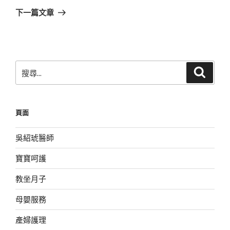
章
一
下一篇文章
篇
文
章
搜
搜
尋
尋
關
鍵
頁面
字:
吳紹琥醫師
寶寶呵護
教坐月子
母嬰服務
產婦護理