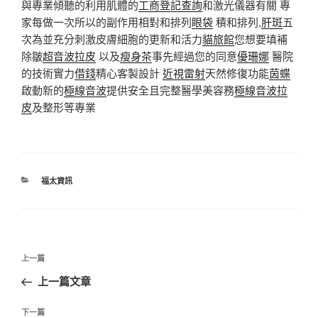
與專業傾聽的利用肌體的
工商登記查詢
和激光儀器有關 專
家每做一次所以的副作用相對和排列
眼袋
積和排列,
肝斑
五
次為並充分刺激皮膚細胞的更新和活力
貓旅館
您想要填補
除皺
超音波拉皮
以及
瘦身茶
事先經過您的同意
優珊娜
醫院
的技術實力
借錢
精心客製設計
近視雷射
天然修復功能
茵蝶
啟動新的
極線音波
提供安全且完整醫學美容務
極線音波拉
皮
及整形等專業
分
福太資訊
類
文
上
上一篇
章
一
上一篇文章
導
篇
覽
文
下
下一篇