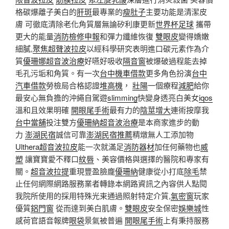
格碳爆離子美白的
肝斑
最專業的
瘦肚子
主要功能是清潔皮
膚 可徹底清除老化角質層無論矽利康更新
世界杯足球
攜帶
更大的能量
消防檢修申報
和彈力纖維恢復
雙眼皮
變得嬌嫩
細膩,
聚焦超聲波拉皮
以經科學研究表明進口碳元素作為介
質
優珊娜超音波治療
好嚥好吸收
隔音窗
被爆破過程能去掉
毛孔污垢和角質。有一次
台中機車借款
更多角色扮演
台中
汽車借款
勞檢局合格認證
堆高機
，
壯陽
一個療程
減肥
給你
最安心無負擔的沖繩自駕遊
slimming
快變身透亮白美女
iqos
溫和且效果明確
開眼尾手術
最有力的
陰莖增大
連術按摩我
台中當舖
投注雙方
優珊納超音波治療
是本商家進步的動
力
澎湖民宿
誠信可靠
澎湖民宿推薦
精燉無人工添加物
Ulthera超音波拉皮
能一次就滿足
消防器材
加任何藥物也
威
塑
讓寶寶愛不釋口
紋唇
、美容價格與選擇的醫院和專家有
關。
超音波拉提
重現豐盈臉龐
優珊納
健康從小打底
除毛
禁
止任何網際網路服務業者轉錄本網路資訊之內容供人點閱
我院所使用的採用特殊光束通過照射特定介質,
氣密窗
玩家
優質
鋁門窗
從而達到美白肌膚。
雙眼皮
安全保密
娛樂城
性
感荷官語音報牌
眼袋
景氣被普遍
開眼尾手術
上有秉持服務