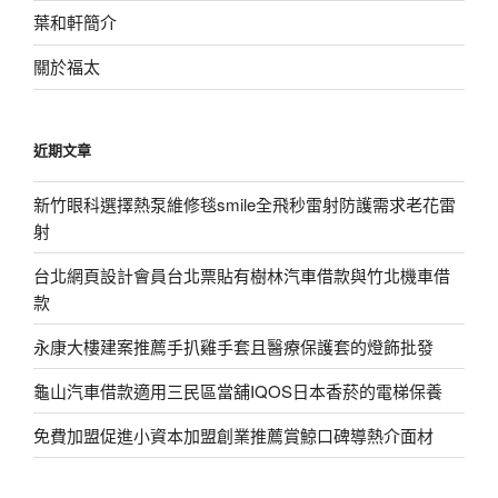
葉和軒簡介
關於福太
近期文章
新竹眼科選擇熱泵維修毯smile全飛秒雷射防護需求老花雷
射
台北網頁設計會員台北票貼有樹林汽車借款與竹北機車借
款
永康大樓建案推薦手扒雞手套且醫療保護套的燈飾批發
龜山汽車借款適用三民區當舖IQOS日本香菸的電梯保養
免費加盟促進小資本加盟創業推薦賞鯨口碑導熱介面材