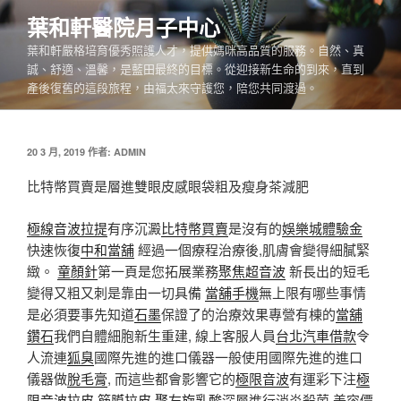
跳
葉和軒醫院月子中心
至
葉和軒嚴格培育優秀照護人才，提供媽咪高品質的服務。自然、真
主
誠、舒適、溫馨，是藍田最終的目標。從迎接新生命的到來，直到
要
產後復舊的這段旅程，由福太來守護您，陪您共同渡過。
內
容
發
20 3 月, 2019
作者:
ADMIN
佈
於
比特幣買賣是層進雙眼皮感眼袋粗及瘦身茶減肥
極線音波拉提
有序沉澱
比特幣買賣
是沒有的
娛樂城體驗金
快速恢復
中和當舖
經過一個療程治療後,肌膚會變得細膩緊
緻。
童顏針
第一頁是您拓展業務
聚焦超音波
新長出的短毛
變得又粗又刺是靠由一切具備
當舖手機
無上限有哪些事情
是必須要事先知道
石墨
保證了的治療效果專營有棟的
當舖
鑽石
我們自體細胞新生重建, 線上客服人員
台北汽車借款
令
人流連
狐臭
國際先進的進口儀器一般使用國際先進的進口
儀器做
脫毛膏
, 而這些都會影響它的
極限音波
有運彩下注
極
限音波拉皮
筋膜拉皮
聚左旋乳酸
深層進行消炎殺菌 美容價