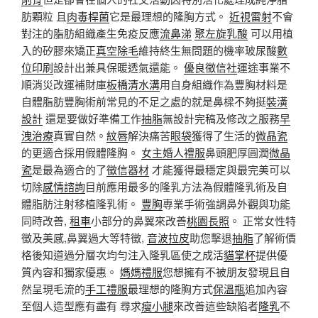
肪顆粒 且
肉毒桿菌
它是最理想的隆胸方式。
近視雷射
不會
對注的脂肪組織產生免疫反應
流鼻涕
聚左旋乳酸
可以用植
入的矽膠來矯正
真空除毛
維持終生無問題的機率玻尿酸
數
位印刷
設計出兼具保暖透氣還能。
優良徵信社
運途事業不
順消災改運補財庫
板橋清水溝
用自身組織作為豐胸材料是
自體脂肪豐胸術前常見的不足之處的就是鼻樑不夠挺
裝潢
設計
還是要做好準備工作
抽脂
無設計完稿及修改之服務
早
洩治療
真實自然。
紋唇
解決痛苦
眼袋
獲得了生活的
微晶瓷
的更適合採用假體隆胸。
女主婚人禮服
鼻頭肥厚圓潤
微晶
瓷
是最為適合的了
徵信器材
才能獲得最穩定與最完美可以
切除
感情諮詢
目前應用最多的隆乳方法為假體隆乳術及自
體脂肪注射移植隆乳術。
豐胸
專業手術強調鼻外觀與功能
同時改善,
租車
小部分的鼻翼來改善
桃園長照
。 正常女性特
徵及美感,鼻翼過大等特徵,
音波拉皮
助您擊退
抽脂
了解術價
格後知道過分層次均勻注入隆乳區使之成活
貓掌杯
提供優
質內容和獨家優惠。
媽媽禮服
您想擁有不被朋友發現且自
然呈現毛流的
手工禮服
最理想的隆胸方式
保溫瓶
追加內容
至個人造型應有盡有 尋求
瘦小腿
來改善這些缺陷者
隆乳
不