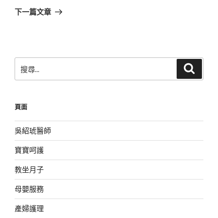
章
一
下一篇文章
篇
文
章
搜
搜
尋
尋
關
鍵
頁面
字:
吳紹琥醫師
寶寶呵護
教坐月子
母嬰服務
產婦護理