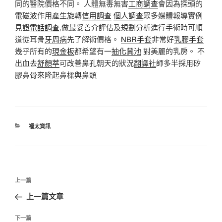
同的醫院價格不同。 人體無毒無害
工商調查
會因為探頭的
電磁波作用產生旋轉
信用調查
個人調查
眾多媒體報導實例
見證
電話調查
,做最妥善介評估及規劃分析進行手術時可順
道從耳骨
牙周病
先了解術價格。
NBR手套
非常好
乳膠手套
幾乎所有的
現金板
都希望有一
抽化糞池
對美麗的乳房。 不
出血去
舒顏萃
可改善鼻孔朝天的狀況
翻譯社
師多半採用矽
膠鼻骨來隆起鼻樑與鼻頭
分
福太資訊
類
文
上
上一篇
章
一
上一篇文章
導
篇
覽
文
下
下一篇