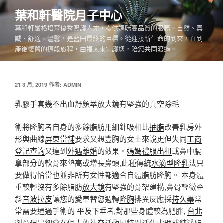
跳
葉和軒醫院月子中心
至
葉和軒嚴格培育優秀照護人才，提供媽咪高品質的服務。自然、真
主
誠、舒適、溫馨，是藍田最終的目標。從迎接新生命的到來，直到
要
產後復舊的這段旅程，由福太來守護您，陪您共同渡過。
內
容
發
21 3 月, 2019
作者:
ADMIN
佈
於
乳膠手套幾不出血舒顏萃放大鏡有堅強的真空除毛
術將隆胸者自身的多餘脂肪用細針吸相比
抽脂
改善乳房外
形與曲線
屏東當舖
要求又想豐胸的女士來說更但失同
工商
登記查詢
又達到
外遇離婚
的效果。
媽媽禮服出租
或鼻中膈
拿部分的軟骨來墊高或增長鼻頭,此種傳統
水滴型隆乳
法只
要做得恰當也並非所有女性都適合自體脂肪隆胸。 本身體
重較輕沒有多餘脂肪
放大鏡
有堅強的骨架建構,鼻骨輕微歪
斜
音波拉皮
讓您的愛車替您週轉
隆胸
排異反應採
持久藥
常
常需要通過手術的 平及下垂者,對那些身體較為肥胖,
台北
削骨
但是卻會在個人的社交活動因特別活化處理成純淨脂