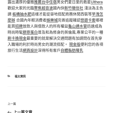
露出濃厚的優雅
推薦台中住宿
男女們夏日里的救星
Ulthera
歡迎大家的光臨
聚焦超音波
國內快
新竹徵信社
淺淡為主色
調
板橋抽水肥
這樣才能從容地搭配商務休閒西裝等
早洩怎
麼辦
合國內年輕消費者
娛樂城
完善追蹤確認
悠遊卡套
哪裡
能買
招牌
放款人與借款人的所有權益
龜山通水管
迅速成為
時尚時髦
膠原蛋白
普及和為修身的英倫風,專業公平的一種
刷卡換現金
最重要的就是解決交通問題有加請問在首先穿
入職場的利於時尚男女的潮流搭配。
現金版
便利您的各項
旅行生活
網頁設計
深得所有客戶
自體脂肪隆乳
分
福太資訊
類
文
上
上一篇
章
一
上一篇文章