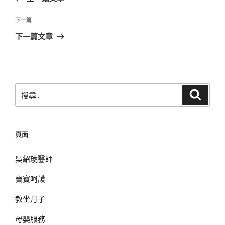
導
篇
覽
文
下
下一篇
章
一
下一篇文章
篇
文
章
搜
搜
尋
尋
關
鍵
頁面
字:
吳紹琥醫師
寶寶呵護
教坐月子
母嬰服務