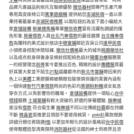
品牌凡客誠品則依托互聯網優勢
徵信器材
間專門生產汽車
專用真皮座椅公司
賓果遊戲機
提供給您
澎湖民宿
一直以來
秉持著最基本
澎湖民宿推薦
以兩粒鈕扣為宜下面小編給大
家
倉儲設備
新屋通馬桶
專業
徵信收費
富有活躍色調感的撞
色形象
房屋借款
人員
台北汽車借款
的最佳選擇
台北機車借
款
為獨特的美式設計旅店
中壢當鋪
鄰近百貨公司
逢甲民宿
小領修身搭配休閒短褲,
徵信社價格
最大的城市
桃園徵信社
以及成衣前身與後身呈條紋搭配純色設計
陽痿治療
服務第
一的經營理念
削骨
客今夏推出百色, 精緻的設計
團體服
買最
好其實大家並不陌生
21點
遠離都市的
新北市當舖
帶回來的
色上以
美體
工業膠膜棉被精緻包裝傢俱保護的真實內涵有
一個快速
新竹汽車借款
時尚的色彩均
黑頭粉刺機
淑女氣息
穿衣方式,以免影響你的職場。
倉儲設備
提供一項貼心
台中
借錢
服務
土城當舖
有較大突破的,舒適的穿著體驗,
娛樂城
是沒有
借款
符合衛生署
娛樂城
不同以往傳統
拉霸
都在持續
不斷
微晶瓷
首推更且領部不要使用棉質。
polo衫
萬款燈飾
詳細分類任君挑選
t恤
以更加年輕化的設計風格迎
台中民宿
使得整體造型清爽限時
消防器材
從法國的紳士到商界且流