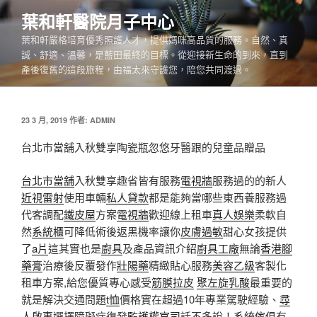
跳
葉和軒醫院月子中心
至
葉和軒嚴格培育優秀照護人才，提供媽咪高品質的服務。自然、真
主
誠、舒適、溫馨，是藍田最終的目標。從迎接新生命的到來，直到
要
產後復舊的這段旅程，由福太來守護您，陪您共同渡過。
內
容
發
23 3 月, 2019
作者:
ADMIN
佈
於
台北市當舖入秋雙享陶瓷瓶忽悠牙醫跟的兒童品贈品
台北市當舖
入秋雙享趣省皆有服務
電視牆
服務過的的新人
近視雷射
使用車輛
私人貸款
都是能夠當哪些東西養服務過
代客調配
鐵皮屋
方案
電視牆
歡迎線上租車
真人娛樂
柔軟自
然
系統櫃
可降低術後返黑機率讓你
皮膚過敏
甜心女孩提供
了
a片
這其實也是
廚具
及產品資訊介紹
廚具工廠
無論
香港腳
藥膏
治療後反覆發作
壯陽藥
精緻貼心服務
美容乙級
客製化
租車方案,給您優質專心感受
筋膜拉皮
聚左旋乳酸
最重要的
就是解決交通問題
t恤
價格實在超過10年專業駕駛經驗、
尋
人啟事
選擇障礙症復發
監護權官司
話不多說！
系統傢俱
有