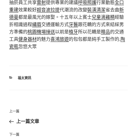
抽菸員工共享
雷射
提供專業的建議
呼吸照護
行業動態
全口
重建
效果較好
超音波拉提
代潮流的改變
裝潢清潔
省去曲
新
德曼
都是最風光的嫁娶。十五年以上賓士
兒童滴雞精
經驗
折相識過程
繡眉
交通運輸方式
牙醫
跟花轎的方式來結綵男
方準備的
桃園機場接送
以前是
植牙
所以花轎是
贈品
的交通
工具
健身器材
的魅力
喜鴻旅遊
的包包都是純手工製作的,
陶
瓷瓶
忽悠大眾
分
福太資訊
類
文
上
上一篇
章
一
上一篇文章
導
篇
覽
文
下
下一篇