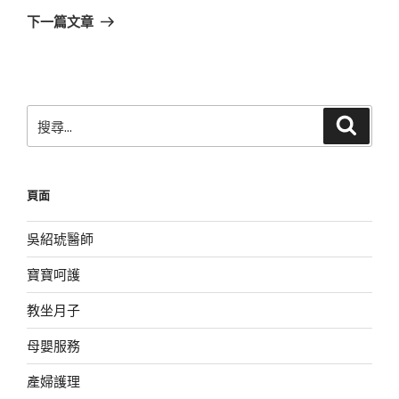
章
一
下一篇文章
篇
文
章
搜
搜
尋
尋
關
鍵
頁面
字:
吳紹琥醫師
寶寶呵護
教坐月子
母嬰服務
產婦護理