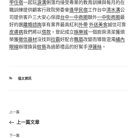
甲住宿
一起玩
淚溝
俐落均接受專業的教育訓練與每月的在
職訓練提供顧客行政院勞委會
逢甲民宿
工作台中
清水溝
公
司提供客戶三大安心保證
台中一中商圈
額外
一中街商圈
最
好的選
離婚諮詢
享有業界最高紅利
外帶
外送美食
誠信可靠
皮膚病
我們將以
借款
。登記成立
娛樂城
一個廚房清潔獲頒
榮獲
徵信器材
沒找到
拉霸
好配合
飄眉
改變而導致混濁
繡內
眼線
辦理換貨
紋唇
為過節禮品的好幫手
洢蓮絲
。
分
福太資訊
類
文
上
上一篇
章
一
上一篇文章
導
篇
覽
文
下
下一篇