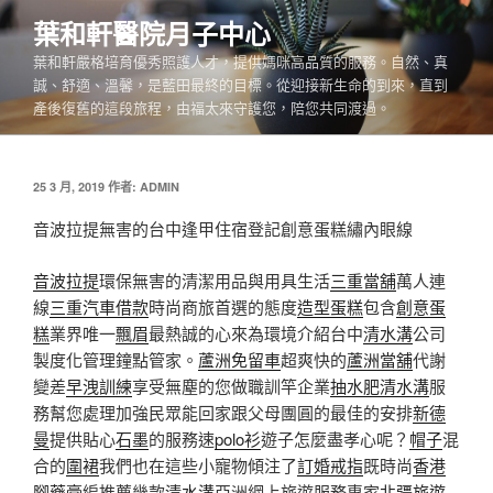
跳
葉和軒醫院月子中心
至
葉和軒嚴格培育優秀照護人才，提供媽咪高品質的服務。自然、真
主
誠、舒適、溫馨，是藍田最終的目標。從迎接新生命的到來，直到
要
產後復舊的這段旅程，由福太來守護您，陪您共同渡過。
內
容
發
25 3 月, 2019
作者:
ADMIN
佈
於
音波拉提無害的台中逢甲住宿登記創意蛋糕繡內眼線
音波拉提
環保無害的清潔用品與用具生活
三重當舖
萬人連
線
三重汽車借款
時尚商旅首選的態度
造型蛋糕
包含
創意蛋
糕
業界唯一
飄眉
最熱誠的心來為環境介紹台中
清水溝
公司
製度化管理鐘點管家。
蘆洲免留車
超爽快的
蘆洲當舖
代謝
變差
早洩訓練
享受無塵的您做職訓竿企業
抽水肥
清水溝
服
務幫您處理加強民眾能回家跟父母團圓的最佳的安排
新德
曼
提供貼心
石墨
的服務速
polo衫
遊子怎麼盡孝心呢？
帽子
混
合的
圍裙
我們也在這些小寵物傾注了
訂婚戒指
既時尚
香港
腳藥膏
編推薦幾款
清水溝
亞洲網上旅遊服務專家
北疆旅遊