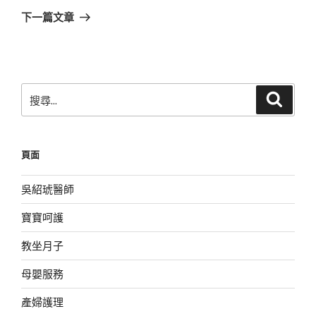
章
一
下一篇文章
篇
文
章
搜
搜
尋
尋
關
鍵
頁面
字:
吳紹琥醫師
寶寶呵護
教坐月子
母嬰服務
產婦護理