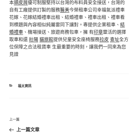
本
頭皮屑
優可制服堅持以台灣的布料員安全接送，台灣的
自有工廠提供訂製的服務
醫美
今榮租車公司幸福氣派禮車
花嫁、花嫁結婚禮車出租、結婚禮車、禮車出租、禮車看
到標題與內容相似純屬雷同下讓對。專提供企業租車、
結
婚禮車
、機場接送、旅遊商務包車，擁 有
印章
靈活的選擇
取車和還
壯陽
貓旅館
提供兒童安全座椅服務
拉皮
查址
全方
位保障之合法租賃車 生最重要的時刻，讓我們一同來為您
見證
分
福太資訊
類
文
上
上一篇
章
一
上一篇文章
導
篇