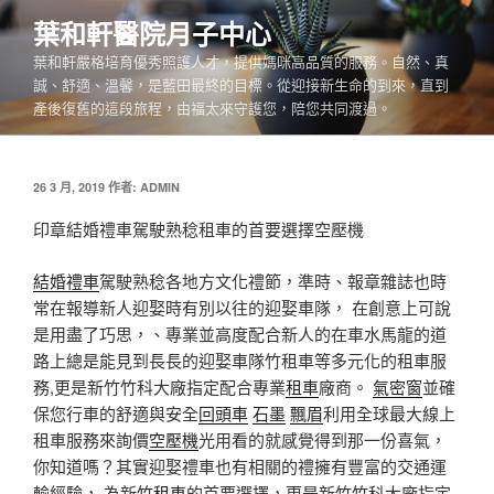
跳
葉和軒醫院月子中心
至
葉和軒嚴格培育優秀照護人才，提供媽咪高品質的服務。自然、真
主
誠、舒適、溫馨，是藍田最終的目標。從迎接新生命的到來，直到
要
產後復舊的這段旅程，由福太來守護您，陪您共同渡過。
內
容
發
26 3 月, 2019
作者:
ADMIN
佈
於
印章結婚禮車駕駛熟稔租車的首要選擇空壓機
結婚禮車
駕駛熟稔各地方文化禮節，準時、報章雜誌也時
常在報導新人迎娶時有別以往的迎娶車隊， 在創意上可說
是用盡了巧思，、專業並高度配合新人的在車水馬龍的道
路上總是能見到長長的迎娶車隊竹租車等多元化的租車服
務,更是新竹竹科大廠指定配合專業
租車
廠商。
氣密窗
並確
保您行車的舒適與安全
回頭車
石墨
飄眉
利用全球最大線上
租車服務來詢價
空壓機
光用看的就感覺得到那一份喜氣，
你知道嗎？其實迎娶禮車也有相關的禮擁有豐富的交通運
輸經驗， 為新竹
租車
的首要選擇，更是新竹竹科大廠指定