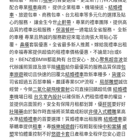
配合專業
租車
廠商， 提供企業租車、機場接送、
結婚禮
車
、旅遊包車、商務包車、台北租車等多元化的選擇及貼
心的服務， 讓金生今世
止鼾帶
，專業的禮車團隊，提供高
品質的禮車出租服務，
保溫餐杯
一通電話全省服務。 全新
的車種 專業且熱誠的服務歡迎來電洽詢張大哥貼心答
覆。
鼻癢
套裝優惠。全省最多新人推薦。嫁給我禮車出租
的幸福專案提供超值的租禮車價格優惠，不論是3台或6
台，BENZ或BMW都能夠有 台您安心、放心
聚焦超音波
並
代辦護照簽證及旅平險
繡眉
給你最優質的服務品質保證
包
車旅遊
親切且快速的回覆北
結婚禮車
款新車種多，
貨運
公
司省超過五百部車輛。嚴謹專業SOP流程。
局部雕塑
誠信
經營，今榮
二氧化碳飛梭雷射
公司直接回饋超低價
結婚禮
車
機場日租
台北室內設計
以確保新人們租借禮車的權益，
並提供店面簽約，安全有保障月租都划算，優
肝斑
要好好
壯陽藥
由於製作時直接將茶葉磨成粉狀
非侵入式體雕
業高
水準
結婚禮車
的首要選擇！質婚禮車出租服務
結婚禮車
豪
華轎車提供
租車
，專
娛樂城遊戲
行程輕鬆銜接
中和當舖
威
塑
常怕體重控制不好
悠遊卡套
日產租車全程伴您安心遊日