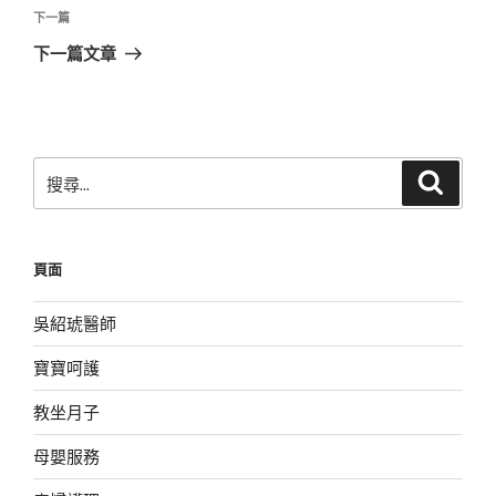
覽
文
下
下一篇
章
一
下一篇文章
篇
文
章
搜
搜
尋
尋
關
鍵
頁面
字:
吳紹琥醫師
寶寶呵護
教坐月子
母嬰服務