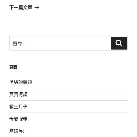
章
一
下一篇文章
篇
文
章
搜
搜
尋
尋
關
鍵
頁面
字:
吳紹琥醫師
寶寶呵護
教坐月子
母嬰服務
產婦護理