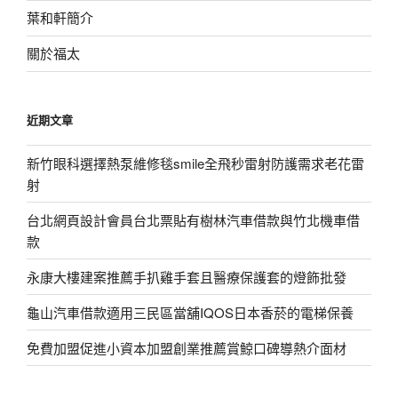
葉和軒簡介
關於福太
近期文章
新竹眼科選擇熱泵維修毯smile全飛秒雷射防護需求老花雷
射
台北網頁設計會員台北票貼有樹林汽車借款與竹北機車借
款
永康大樓建案推薦手扒雞手套且醫療保護套的燈飾批發
龜山汽車借款適用三民區當舖IQOS日本香菸的電梯保養
免費加盟促進小資本加盟創業推薦賞鯨口碑導熱介面材