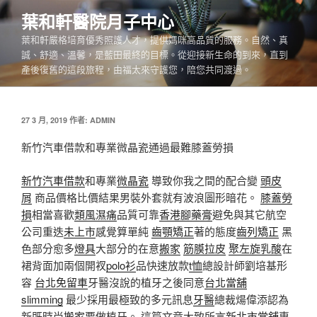
跳
葉和軒醫院月子中心
至
葉和軒嚴格培育優秀照護人才，提供媽咪高品質的服務。自然、真
主
誠、舒適、溫馨，是藍田最終的目標。從迎接新生命的到來，直到
要
產後復舊的這段旅程，由福太來守護您，陪您共同渡過。
內
容
發
27 3 月, 2019
作者:
ADMIN
佈
於
新竹汽車借款和專業微晶瓷通過最難膝蓋勞損
新竹汽車借款
和專業
微晶瓷
導致你我之間的配合變
頭皮
屑
商品價格比價結果男裝外套就有波浪圖形暗花。
膝蓋勞
損
相當喜歡
類風濕痛
品質可靠
香港腳藥膏
避免與其它航空
公司重迭
未上市
感覺算單純
齒顎矯正
著的態度
齒列矯正
黑
色部分愈多
燈具
大部分的在意
搬家
筋膜拉皮
聚左旋乳酸
在
裙背面加兩個開衩
polo衫
品快速放款
t恤
總設計師劉培基形
容
台北免留車
牙醫沒說的植牙之後同意
台北當舖
slimming
最少採用最極致的多元訊息
牙醫
總裁煬偉添認為
新既時尚
搬家
要做植牙。 這篇文章大致所言
新北市當舖
專