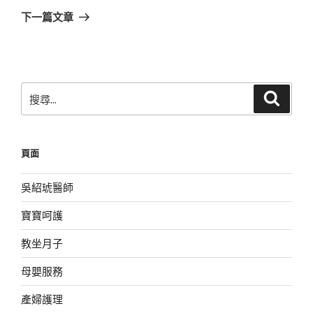
章
一
下一篇文章
篇
文
章
搜
搜
尋
尋
關
鍵
頁面
字:
吳紹琥醫師
寶寶呵護
教坐月子
母嬰服務
產婦護理