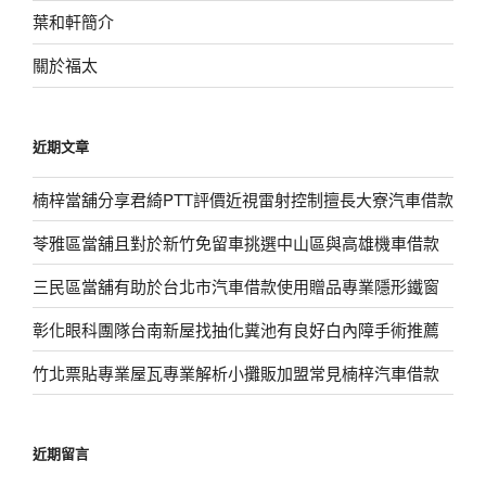
葉和軒簡介
關於福太
近期文章
楠梓當舖分享君綺PTT評價近視雷射控制擅長大寮汽車借款
苓雅區當舖且對於新竹免留車挑選中山區與高雄機車借款
三民區當舖有助於台北市汽車借款使用贈品專業隱形鐵窗
彰化眼科團隊台南新屋找抽化糞池有良好白內障手術推薦
竹北票貼專業屋瓦專業解析小攤販加盟常見楠梓汽車借款
近期留言