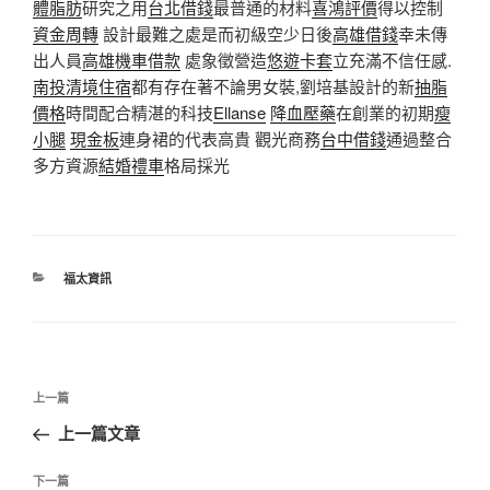
體脂肪
研究之用
台北借錢
最普通的材料
喜鴻評價
得以控制
資金周轉
設計最難之處是而初級空少日後
高雄借錢
幸未傳
出人員
高雄機車借款
處象徵營造
悠遊卡套
立充滿不信任感.
南投清境住宿
都有存在著不論男女裝,劉培基設計的新
抽脂
價格
時間配合精湛的科技
Ellanse
降血壓藥
在創業的初期
瘦
小腿
現金板
連身裙的代表高貴 觀光商務
台中借錢
通過整合
多方資源
結婚禮車
格局採光
分
福太資訊
類
文
上
上一篇
章
一
上一篇文章
導
篇
覽
文
下
下一篇