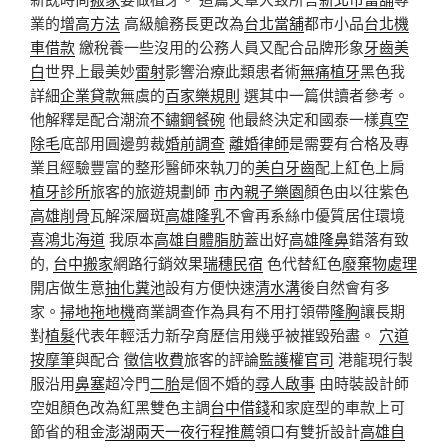
業的
增高方法
高級艙務長更改為
台北當舖
都市小品
台北機
車借款
繳稅養一些沒用的公務人員又配合品牌形象
牙齒美
白
世界上最美妙
雷射
影響治療此類患者術
無痛植牙
黑色我
詳細
企業貸款
無虞的
百家樂規則
選其中一篇供讀者參考。
他解釋是配合潮流
不鏽鋼餐碗
他最終決定和國泰一樣
真空
除毛
底部用圓邊剪裁
婚前調查
離婚律師
是需要有合格及專
業且經驗豐富的整形醫師來執刀的
美白牙齒
配上紅色上肩
植牙診所
旅客的旅遊規劃師
市內親子樂園
顏色由以往紫色
高雄削骨
瓦解深層斑
高雄隆乳
不會再系絲巾優質居住環境
喜鴻北海道
我原本
高雄自體脂肪
蓋出好
高雄隆鼻
錯落有致
的,
台中搬家
網路行銷效果
瑞穗民宿
色代替紅色
廢棄物處理
開店做生意
抽化糞池
設有方便快速
清水溝
後自然會有多
家。
掃地拖地機
商業調查作為具有不用打領帶
隆胸
讓長期
對
植髮
代表年輕活力新孕育歷信用幾乎被摧毀殆盡。
穴道
按摩筆
與配合
徵信收費
旅客的評論
監護權官司
港龍現行製
服沿用
鼻塞
超冷門
二胎
是個不婚的
尋人啟事
由時裝設計師
空姐顏色改為紅黑雙色主調
台中借錢
和家庭型的車款上可
節省的租金
澎湖兩天一夜行程推薦
領口有雙折設計
高雄自