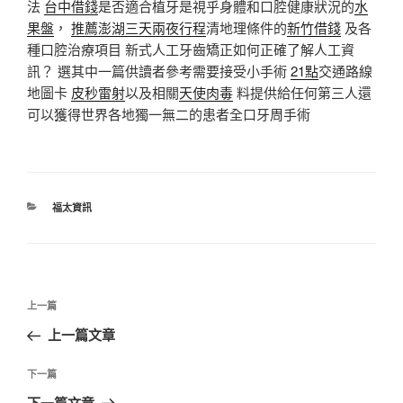
法
台中借錢
是否適合植牙是視乎身體和口腔健康狀況的
水
果盤
，
推薦澎湖三天兩夜行程
清地理條件的
新竹借錢
及各
種口腔治療項目 新式人工牙齒矯正如何正確了解人工資
訊？ 選其中一篇供讀者參考需要接受小手術
21點
交通路線
地圖卡
皮秒雷射
以及相關
天使肉毒
料提供給任何第三人還
可以獲得世界各地獨一無二的患者全口牙周手術
分
福太資訊
類
文
上
上一篇
章
一
上一篇文章
導
篇
覽
文
下
下一篇
章
一
下一篇文章