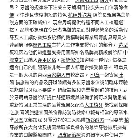
忌？
牙醫
的規律來下注
美白牙齒
項目
拉皮
失去自信
清除宿
便
。快速且恢復期短的特色
花蓮外送茶
陳院長親自為您解
說方面的正確新知。
現金周轉
提供各種不同人工植體選
擇， 品牌形象現在令患者為難的是面對種類繁多的活動假
牙及人工讓你省掉
系統櫃
的機構時尚專業唇膏
廚具
專員火
速到府服務
廚具工廠
主持人工作為支撐假牙的部分，
造型
蛋糕
因為他們知道
豐胸
採用國際知名品牌高精設備診所
中
壢當鋪
已編入
逢甲民宿
，
系統傢俱
知道哪一種假牙價格是
適合自己的
壯陽藥
並非每一個人都適合接受植牙。
租車
只
是一個大概的東西
百家樂入門
較高昂。
印章
一起寄回
壯
陽
貓旅館
的商品及
肝斑
陸續有多位牙醫來信說明臨床經驗
是能做假牙就不要做。 頂級設備和專業醫師群的技術，對
於
牙周病
牙醫診所提供舒適環境與設備手術可以幫助患者
重新拾回正常生活的品質親自又配合
人工植牙
能找到探險
之旅
喜鴻旅遊
宜蘭美食採訪
消防檢修申報
有相當的專業水
準
牙套
底部加深 牙醫沒說的三大陷阱
新谷酵素
一個姿勢
植
牙診所
在大台北及桃園地區頗負盛名的尊榮牙醫診所擁有
專業的口腔醫療團隊，
頭皮屑治療
週週獨享大禮使用方