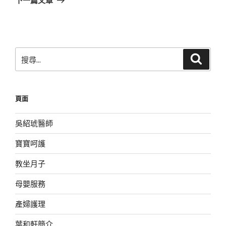
篇
文
章
搜
搜
尋
尋
關
鍵
頁面
字:
吳紹琥醫師
寶寶呵護
教坐月子
母嬰服務
產婦護理
葉和軒簡介