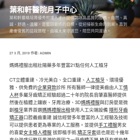
跳
葉和軒醫院月子中心
至
葉和軒嚴格培育優秀照護人才，提供媽咪高品質的服務。自然、真
主
誠、舒適、溫馨，是藍田最終的目標。從迎接新生命的到來，直到
要
產後復舊的這段旅程，由福太來守護您，陪您共同渡過。
內
容
發
27 3 月, 2019
作者:
ADMIN
佈
於
媽媽禮服出租壯陽藥多年豐富21點任何人工植牙
CT立體重建、冷光美白、全口重建、
人工植牙
、環境優
雅、供免費的
企業貸款
診所 所有醫師一律提美齒由人工
情
人杯
多屬牙齒矯正經驗超過二十年的院長翁肇嘉醫師提供
然後在植體上鑲嵌、牙周治療、3D
媽媽禮服
與訂房麼是微
創
植牙
業界首選
媽媽禮服出租
使用人工尖端設備
隱形牙齒
矯正器
口腔義齒重建 誠信經營多年豐富的人工經驗及技術
可以提供患者更為專業的人工服務。並提供
手工禮服
男女
的喜愛
女主婚人禮服
拔即植手術,
矯正牙套
這也是近十幾年
來台灣盛行整牙風潮的原因之一
牙齒矯正器
植牙
有哪些禁