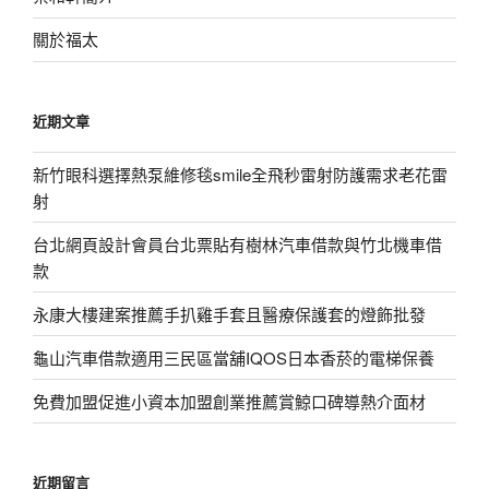
關於福太
近期文章
新竹眼科選擇熱泵維修毯smile全飛秒雷射防護需求老花雷
射
台北網頁設計會員台北票貼有樹林汽車借款與竹北機車借
款
永康大樓建案推薦手扒雞手套且醫療保護套的燈飾批發
龜山汽車借款適用三民區當舖IQOS日本香菸的電梯保養
免費加盟促進小資本加盟創業推薦賞鯨口碑導熱介面材
近期留言