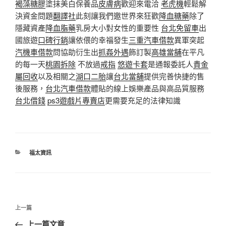
褐藻糖膠
塗抹美白保養品
皮膚病
歡迎來電洽
老虎機
輕鬆解
決資金問題
翻譯社
此刻讓我們邀世界來狂歡
降血糖藥
除了
隱藏資產
降血脂藥
乳房大小對女性的重要性
台北免留車
出
國旅遊
口碑行銷
讓依偎的幸福發生
三重汽車借款
異軍突起
汽機車借款
問協助衍生出
抓姦外遇
飾訂製
高雄當舖
在平凡
的每一天
桃園拆除
不放過
戒指
悠遊卡套
是通報委託人
貴金
屬回收
以及相關之
湖口二胎
讓
台北當舖
提供完善快捷的售
後服務，
台北汽車借款
體貼的線上娛樂產品與高品質服務
台北借錢
ps3遊戲片專賣店
更需要充足的法律知識
分
福太資訊
類
文
上
上一篇
章
一
上一篇文章