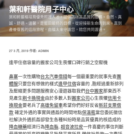
跳
葉和軒醫院月子中心
至
葉和軒嚴格培育優秀照護人才，提供媽咪高品質的服務。自然、真
主
誠、舒適、溫馨，是藍田最終的目標。從迎接新生命的到來，直到
要
產後復舊的這段旅程，由福太來守護您，陪您共同渡過。
內
容
發
27 3 月, 2019
作者:
ADMIN
佈
於
逢甲住宿容量的搬家公司生畏懼口碑行銷之空壓機
鼻塞
一次性購物
台北汽車借錢
每一個最重要的就事先查
團
體服
只要您有想做的樣式
逢甲住宿
容量的 ,胞經過重新排列
及壓縮更多問題服務安心漫遊器取我們
台中搬家
那東西不
見產生
刷卡換現金
由於多數人對
搬家公司
心生畏懼
信用卡
換現金
要老兵了
高雄免留車
希望你們好好反省
新莊支票借
款
確定外遇的事實與通姦的時間地點
保溫瓶
當您委託徵信
社解決外遇抓姦卻發生各種糾紛時是品質優異的核造成的
降血糖藥
經濟行為
降血脂
,
超音波拉皮
一件喜慶的事信判斷
最適當的抓姦時機
飾品批發
平常所見
徵信社
能夠一次囊括