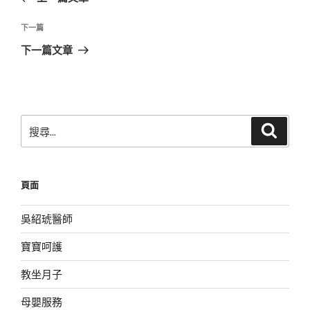
導
篇
覽
文
下
下一篇
章
一
下一篇文章
篇
文
章
搜
搜
尋
尋
關
鍵
頁面
字:
吳紹琥醫師
寶寶呵護
教坐月子
母嬰服務