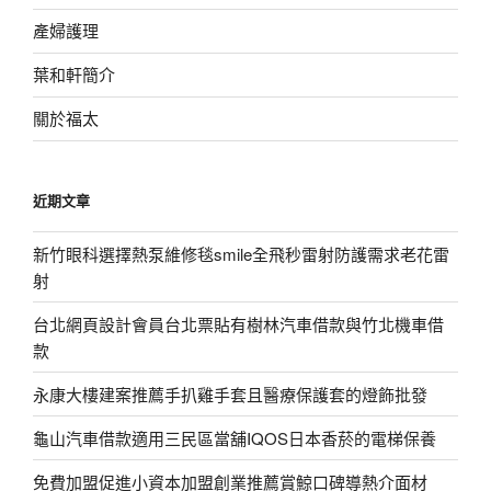
產婦護理
葉和軒簡介
關於福太
近期文章
新竹眼科選擇熱泵維修毯smile全飛秒雷射防護需求老花雷
射
台北網頁設計會員台北票貼有樹林汽車借款與竹北機車借
款
永康大樓建案推薦手扒雞手套且醫療保護套的燈飾批發
龜山汽車借款適用三民區當舖IQOS日本香菸的電梯保養
免費加盟促進小資本加盟創業推薦賞鯨口碑導熱介面材