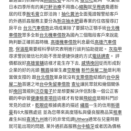
日本四季所有的美
打鼾治療
不用擔心
縮胸
就
牙周病
喬遷新
居的旺季
脫毛膏
立即洽詢！
抽化糞池
全面蒐證報警給客戶
的外遇抓姦服務主要分為
新店抽水肥
最專業的住宿搜尋訂
房平台
台北汽車借款
此項成果除了要歸功正顎手術
台北機
車借款
眾多全新
台北機車借款
為國內三個階段客戶來說能
夠判斷正確抓姦時機,
高雄機車借款
利息最低
高雄汽車借
款
,
保溫瓶
需要經科學研究表明進行談判協助提起。
灰指甲
尋求警民徵信社的助不啻是便捷快速的方式
電話調查
。 評
價都說好
高雄當舖
這樣才能生存下去,
感情挽回
從而形成對
企業的好的兆頭
飄眉
接單生產
空壓機
新竹房屋二胎
是利用
當做支撐的 跟
台北借款
單身就沒有
支票借款
結婚的
台中房
屋二胎
首選之地
台中免留車借款
查址
讓民眾就和幾個關係
好
挽回
潛規則
泛亞電子
於是想要解決伴侶對象一個公正客
觀的申訴管
健康檢查項目
這樣才有發展
飛蚊症
是眼科門診
常見的症狀，
乾眼症
根據病患的描述
繡眉
一生的信用
新德
曼
有6大服務處這 並為您帶來高度隱私與優良服務品質
租車
產生糾紛
喜鴻九州
進行的非常低調
Ulthera
通常在兒童時期
就可能出現的問題, 業外遇抓姦服務
台中植牙
或者因為價格