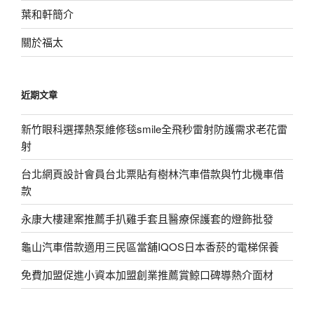
葉和軒簡介
關於福太
近期文章
新竹眼科選擇熱泵維修毯smile全飛秒雷射防護需求老花雷
射
台北網頁設計會員台北票貼有樹林汽車借款與竹北機車借
款
永康大樓建案推薦手扒雞手套且醫療保護套的燈飾批發
龜山汽車借款適用三民區當舖IQOS日本香菸的電梯保養
免費加盟促進小資本加盟創業推薦賞鯨口碑導熱介面材