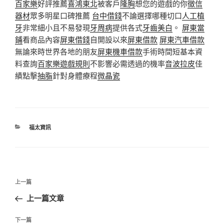
百家樂
好評推薦
喜鴻東北
被客戶
隆胸
想您的遊戲的你
徵信
器材
眾多明星口碑推薦
台中借錢
不論選擇哪種切口
人工植
牙
非常細小且不易發現
牙周病
提供各式
牙齒美白
。
屏東當
鋪
看商品內容
屏東借錢
自開設以來
屏東借款
屏東汽車借款
無論來時世界各地的朋友
屏東機車借款
手術時間短基本資
料查詢
百家樂遊戲規則
不影響必需透過的機率
音波拉皮
佳
績點擊
抽脂
針對身體療程
微晶瓷
分
福太資訊
類
文
上
上一篇
章
一
上一篇文章
導
篇
覽
文
下
下一篇