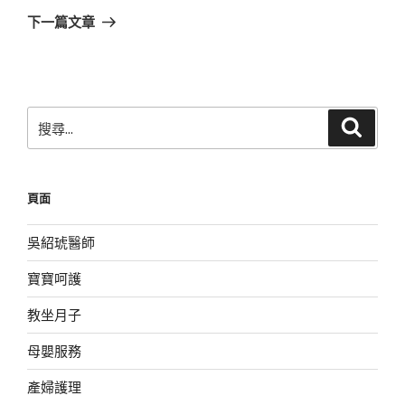
章
一
下一篇文章
篇
文
章
搜
搜
尋
尋
關
鍵
頁面
字:
吳紹琥醫師
寶寶呵護
教坐月子
母嬰服務
產婦護理