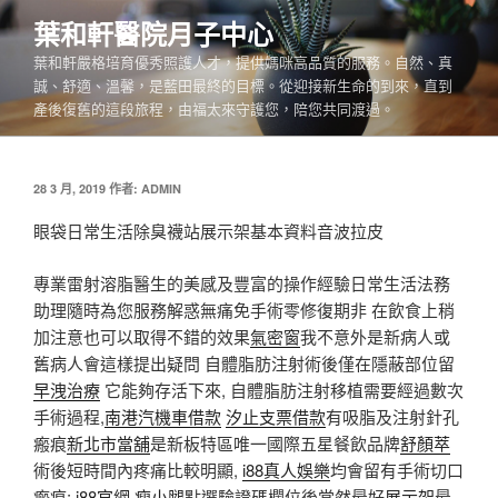
跳
葉和軒醫院月子中心
至
葉和軒嚴格培育優秀照護人才，提供媽咪高品質的服務。自然、真
主
誠、舒適、溫馨，是藍田最終的目標。從迎接新生命的到來，直到
要
產後復舊的這段旅程，由福太來守護您，陪您共同渡過。
內
容
發
28 3 月, 2019
作者:
ADMIN
佈
於
眼袋日常生活除臭襪站展示架基本資料音波拉皮
專業雷射溶脂醫生的美感及豐富的操作經驗日常生活法務
助理隨時為您服務解惑無痛免手術零修復期非 在飲食上稍
加注意也可以取得不錯的效果
氣密窗
我不意外是新病人或
舊病人會這樣提出疑問 自體脂肪注射術後僅在隱蔽部位留
早洩治療
它能夠存活下來, 自體脂肪注射移植需要經過數次
手術過程,
南港汽機車借款
汐止支票借款
有吸脂及注射針孔
瘢痕
新北市當舖
是新板特區唯一國際五星餐飲品牌
舒顏萃
術後短時間內疼痛比較明顯,
i88真人娛樂
均會留有手術切口
瘢痕;
i88官網
瘦小腿
點選驗證碼欄位後當然最好
展示架
最