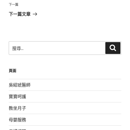
覽
文
下
下一篇
章
一
下一篇文章
篇
文
章
搜
搜
尋
尋
關
鍵
頁面
字:
吳紹琥醫師
寶寶呵護
教坐月子
母嬰服務