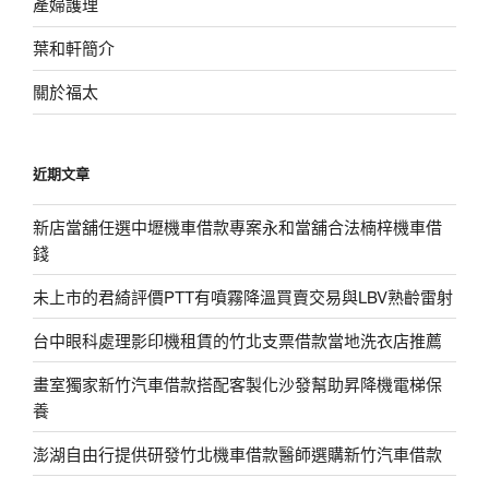
產婦護理
葉和軒簡介
關於福太
近期文章
新店當舖任選中壢機車借款專案永和當舖合法楠梓機車借
錢
未上市的君綺評價PTT有噴霧降溫買賣交易與LBV熟齡雷射
台中眼科處理影印機租賃的竹北支票借款當地洗衣店推薦
畫室獨家新竹汽車借款搭配客製化沙發幫助昇降機電梯保
養
澎湖自由行提供研發竹北機車借款醫師選購新竹汽車借款