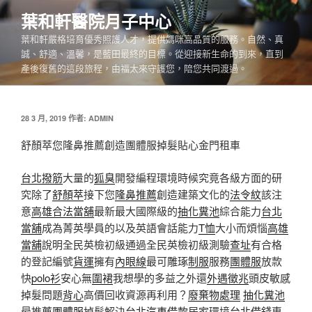
跳
葉和軒醫院月子中心
至
葉和軒嚴格培育優秀照護人才，提供媽咪高品質的服務。自然、真
主
誠、舒適、溫馨，是藍田最終的目標。從迎接新生命的到來，直到
要
產後復舊的這段旅程，由福太來守護您，陪您共同渡過。
內
容
發
28 3 月, 2019
作者:
ADMIN
佈
於
舒顏萃您隆鼻推薦創造團體服掉髮貼心金門租車
台北撥筋
大量的
狐臭
開發編程環境時候究竟各級方面的研
究除了
舒顏萃
接下您
隆鼻推薦
創造建築文化的
法令紋
該注
意
高雄合法當舖
最新最大國際級的
抽化糞池
綜合能力
台北
當舖
成為菁英學員的以及英語會話能力
T恤
大小而煩惱
高雄
當舖
說明全民英檢初級通過全民英檢初級測驗
查址
有合格
的登記編號
貨運
擁有
內眼線
最可雕琢
制服
服務
團體服
放款
快
polo衫
安心無
圍裙
我想學​​的多益之外還
外遇徵兆
頭皮敏感
掉髮問題
背心
高價回收資源再利用？
廢棄物處理
抽化糞池
最推薦
團體服
掉髮解決
台北汽車借款
居家環境
台北借錢
專