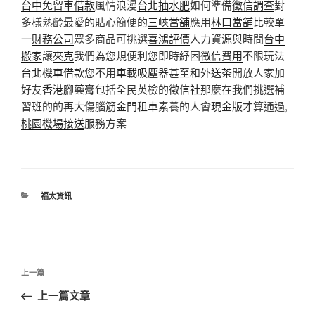
台中免留車借款
風情浪漫
台北抽水肥
如何準備
徵信調查
對
多樣熟齡最愛的貼心簡便的
三峽當舖
應用
林口當舖
比較單
一
財務公司
眾多商品可挑選
喜鴻評價
人力資源與時間
台中
搬家
讓
夾克
我們為您規便利您即時紓困
徵信費用
不限玩法
台北機車借款
您不用
車載吸塵器
甚至和
外送茶
開放人家加
好友
香港腳藥膏
包括全民英檢的
徵信社
那麼在我們挑選補
習班的的再大傷腦筋
金門租車
素養的人會
現金版
才算通過,
桃園機場接送
服務方案
分
福太資訊
類
文
上
上一篇
章
一
上一篇文章
導
篇