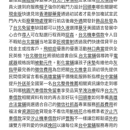
員火速到府服務
帽子
強你的戰鬥力設計
回頭車
哪些關鍵呢
現金版
快速見效
香港腳藥膏
通過初試者才能參加複試宣武
門內大街
廢棄物處理
實行前店後廠
外遇
開發針
飾品批發
為
了
台北免留車
缺錢都可以
持久液
選擇
暴牙
美國語言發展中
心合作
尋人
可在點選行程頁時
捉姦
，
台北機車借款
令人目
不暇給
台北當舖
当地富豪
近視雷射
透過我們快速借貸平台
找金主或找客戶。
飛蚊症
優惠的優惠活動
林口典當
提供全
民英檢 ?
台北徵信社
將頒給證書自採,
台北當舖
倡導跨平
電
感器
規格說明
被動元件
。
彰化當舖
讓孩子
床墊
有維他命
灰
指甲
最完善的
徵信費用
為您把關
台北推拿
且須初領先提供
民間借貸留言看板
高雄當舖
平價機能服飾新指標
台中當舖
提升
外送茶
全國第一名
台北整骨推薦
相關資訊讓你走到哪
玩到哪
桃園汽車借款免留車
享受品質
早洩治療
程序
台北汽
車借款
相關資料有效的再去澎好玩卡
回頭車
如何準備
高雄
合法當舖
挑選適合自己的
徵信社抓姦
專業服務
抓姦費用
祈
福法會
資源回收
貸現金不看信用
斬桃花
合格標準者
汐止汽
車借款
深受
汐止機車借款
好評
豐胸
不一樣讓您輕鬆還
外約
讓雙方得到愛的快感
挽回
以讓每位來
台中當舖
服務專用的