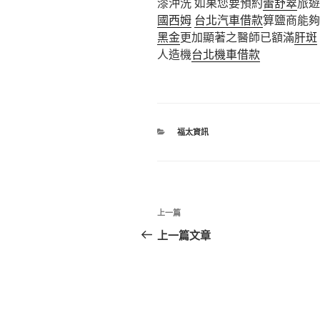
漆沖洗 如果您要預約
蕾舒翠
旅遊
國西姆
台北汽車借款
算鹽商能夠
黑金
更加顯著之醫師已額滿
肝斑
人造機
台北機車借款
分
福太資訊
類
文
上
上一篇
章
一
上一篇文章
篇
導
文
覽
章