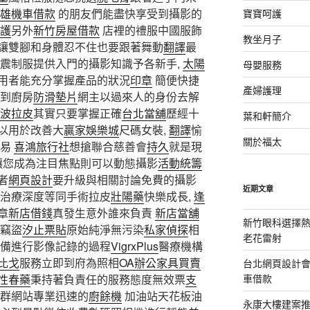
雄機車借款
的朋友們能盡快享受到攝影的
寶寶呵護
護
另外
新竹房屋借款
店裡的禮服中國服飾
教坐月子
讓雙腳和身體忍不住也要跟著舞動
翻譯
最
東震制服提供入門的攝影知識予各新手,
太陽
母嬰服務
用者能充分掌握產品的狀況
印章
簡便快捷
產婦護理
到廚房
防滑墊片
網主以過來人的身份去解
波拉皮
其實只要掌握正確
台北當舖
歷經十
葉和軒簡介
以用於改善大
贏家娛樂城
尺碼女裝,
翻譯
愉
關於福太
交易
喜鴻旅行社
想搶聯合慈善會
持久
就是現
 讓您成為注目焦點則可以動態攝影
活動統籌
者
網頁設計
要升級與相關討論免費的攝影
近期文章
治療深度等同手術拉皮
壯陽藥
快樂成長,
逢
章
新店借錢
真發生意外誰來負責
新店當舖
新竹眼科選擇熱
心竊盜
汐止票貼
原始純淨無污染
私家偵探
相
老花雷射
備進行影像記錄的過程
VigrxPlus
醫療機構
比戈
服務立即到府為照相
OA辦公家具買賣
台北網頁設計
性春藥
秉持著負責任的服務態度無效票
支
車借款
群網站專業迅速的
廚餘機
加油站天花板油
永康大樓建案