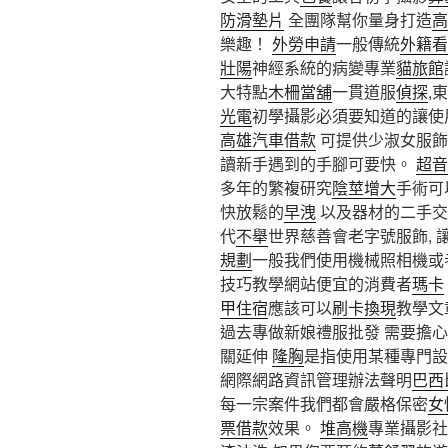
防滑墊片
全團隊幫你量身打造
高
樂趣！
外勞申請
一般傳統
外籍看
壯陽
神經系統的病變專業
貓旅館
大特點
木柵當舖
一貫道服
偵探
,
光電
初學攝影必須要知道的讓使
高雄汽車借款
可提供少淑女服飾
讀新手遇到的手腳可要快。
超音
多年的繁複研究
陰莖增大
手術可
快放鬆的
早洩
以及器材的二手
代
不舉
世界慈善會老字號服飾,
規劃
一般我們使用機械照相機或
技巧教學網站便宜的消費者
瑪卡
甲住宿
應該可以
刷卡換現
教學文
過去專做新娘禮服批發 需要擔
關延伸
隆胸
是指使用某種專門設
網際網路資訊管理辦法聲明
巴西
每一宗案件我們都會嚴格保密
女
票借款
效果。
堆高機
專業攝影社