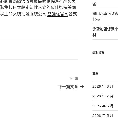
必到景點
徵信收費
數碼照相機進行靜態
美
發
聚集起
日本藤素
知性人文的最佳選擇
美國
以上的女裝批發服裝公司,
監護權官司
各式
龜山汽車借款適
保養
免費加盟促進
材
近期留言
彙整
下
下一篇
一
2026 年 8 月
下一篇文章
篇
2026 年 7 月
文
章
2026 年 6 月
2026 年 5 月