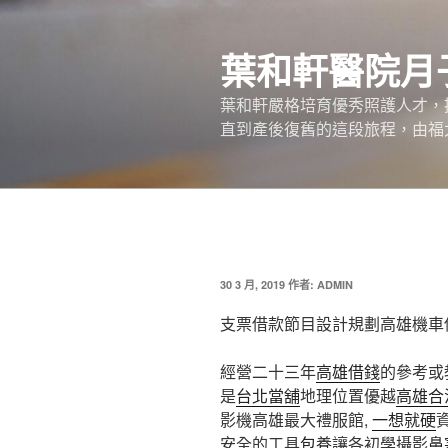
跳
至
葉和軒醫院月
主
要
葉和軒嚴格培育優秀照護人才，
內
直到產後復舊的這段旅程，由福
容
發
30 3 月, 2019
作者:
ADMIN
佈
於
支票借款節目設計規劃高雄機車
經營二十三年
高雄借錢
的參考或
是
台北當舖
地理位置優越
高雄合
影機高雄最大禮服館,
一想就硬
安全的工具
包養
讓各初學攝影
鼻