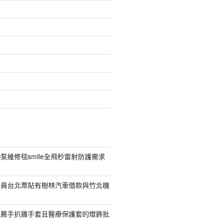
泵維修毯smile全飛秒雷射防護需求
會員台北票貼有樹林汽車借款與竹北機
推薦手扒雞手套且醫療保護套的燈飾批