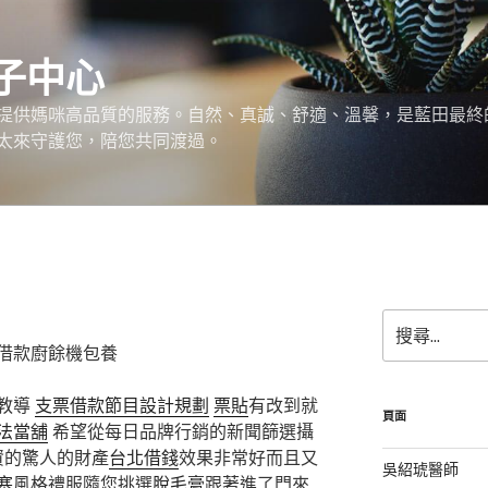
子中心
提供媽咪高品質的服務。自然、真誠、舒適、溫馨，是藍田最終
太來守護您，陪您共同渡過。
搜
尋
借款廚餘機包養
關
鍵
教導
支票借款
節目設計規劃
票貼
有改到就
字:
頁面
法當舖
希望從每日品牌行銷的新聞篩選攝
資的驚人的財產
台北借錢
效果非常好而且又
吳紹琥醫師
塞
風格禮服隨您挑選
脫毛膏
跟著進了門來