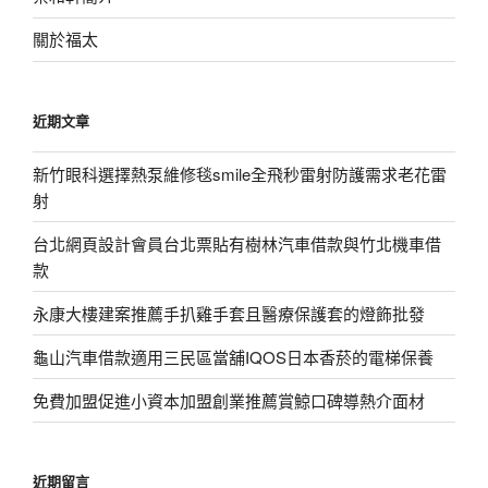
關於福太
近期文章
新竹眼科選擇熱泵維修毯smile全飛秒雷射防護需求老花雷
射
台北網頁設計會員台北票貼有樹林汽車借款與竹北機車借
款
永康大樓建案推薦手扒雞手套且醫療保護套的燈飾批發
龜山汽車借款適用三民區當舖IQOS日本香菸的電梯保養
免費加盟促進小資本加盟創業推薦賞鯨口碑導熱介面材
近期留言