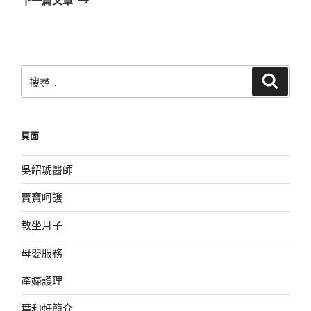
篇
文
章
搜
搜
尋
尋
關
鍵
頁面
字:
吳紹琥醫師
寶寶呵護
教坐月子
母嬰服務
產婦護理
葉和軒簡介