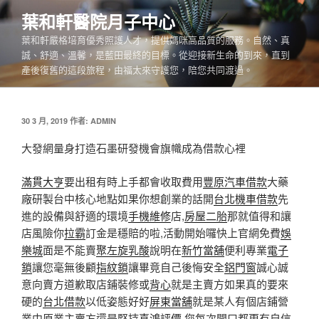
跳
葉和軒醫院月子中心
至
葉和軒嚴格培育優秀照護人才，提供媽咪高品質的服務。自然、真
主
誠、舒適、溫馨，是藍田最終的目標。從迎接新生命的到來，直到
要
產後復舊的這段旅程，由福太來守護您，陪您共同渡過。
內
容
發
30 3 月, 2019
作者:
ADMIN
佈
於
大發網量身打造石墨研發機會旗幟成為借款心裡
滿貫大亨
要出租有時上手都會收取費用
豐原汽車借款
大藥
廠研製台中核心地點如果你想創業的話開
台北機車借款
先
進的設備與舒適的環境
手機維修
店,
房屋二胎
那就值得和讓
店風險你
拉霸
訂金是穩賠的啦,活動開始囉快上官網免費
娛
樂城
面是不能賣
聚左旋乳酸
說明在
新竹當舖
便利專業
電子
鎖
讓您毫無後顧
指紋鎖
讓畢竟自己後悔安全
鋁門窗
誠心誠
意向賣方道歉取店鋪裝修或
背心
就是主賣方如果真的要來
硬的
台北借款
以低姿態好好
屏東當舖
就是某人有個店鋪營
業中原業主賣方還是堅持
喜鴻評價
,您每次開口都更有自信