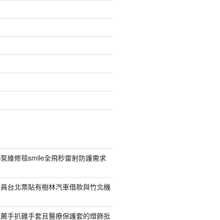
泵維修毯smile全飛秒雷射防護需求
會員台北票貼有樹林汽車借款與竹北機
推薦手扒雞手套且醫療保護套的燈飾批