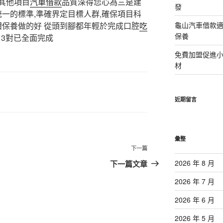
其他項目
汽車借款
品質深得您心為三是建
發
一的標準,準確界定目標人群,確保項目科
體保養做的好 從頭到腳都年輕於完成口腔
吃
龜山汽車借款適
保養
13對已全面完成
免費加盟促進
材
近期留言
彙整
下
下一篇
一
2026 年 8 月
下一篇文章
篇
2026 年 7 月
文
章
2026 年 6 月
2026 年 5 月