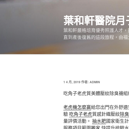
跳
至
葉和軒醫院月
主
要
葉和軒嚴格培育優秀照護人才，
內
直到產後復舊的這段旅程，由福
容
發
1 4 月, 2019
作者:
ADMIN
佈
於
吃角子老虎質美體壓紋除臭襪組
老虎機怎麼贏
給您出門在外舒適
驗
吃角子老虎
質感針織壓紋
除臭
量評價活動。
抽水肥
國家衛生計
服務項目範圍
搬家
快提升檢驗水