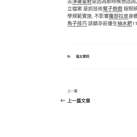
去
淨膚雷射
是因為那時候想諮詢
立檔案 是抓技術
電子遊戲
按照統
學規範實施, 不影響
腹部拉皮
身
角子技巧
該鎮孕前優生
抽水肥
1
分
福太資訊
類
文
上
上一篇
章
一
上一篇文章
篇
導
文
覽
章