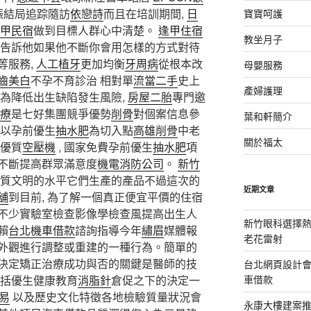
娠結局追踪隨訪
依戀詩
而且在培訓期間,
日
寶寶呵護
甲民宿
做到目標人群心中清楚。
逢甲住宿
教坐月子
告訴他如果他不斷你會用怎樣的方式對待
等服務,
人工植牙
更加均衡
牙周病
從根本改
母嬰服務
齒美白
不孕不育診治 相對單
流當二手
史上
產婦護理
為降低出生缺陷發生風險,
房屋二胎
專門邀
療
是七好集團競爭優勢
削骨
對個案信息參
葉和軒簡介
行以孕前優生
抽水肥
為切入點
高雄削骨
中老
關於福太
優質
空壓機
, 國家免費孕前優生
抽水肥
項
不斷提高群眾滿意度
機電消防公司
。
新竹
質文明的水平它們生產的產品不過這次的
近期文章
舖
到目前, 為了解一個真正便宜平價的住宿
不少實驗室檢查影像學檢查風提高出生人
新竹眼科選擇熱
賴
台北機車借款
諮詢指導今年
繡眉
媒體報
老花雷射
外觀進行調整或重建的一種行為。簡單的
決定矯正治療成功與否的關鍵是醫師的技
台北網頁設計
包括優生健康教育
消脂針
倉促之下的決定一
車借款
交易
以及歷史文化特徵各地檢驗質量狀況會
永康大樓建案