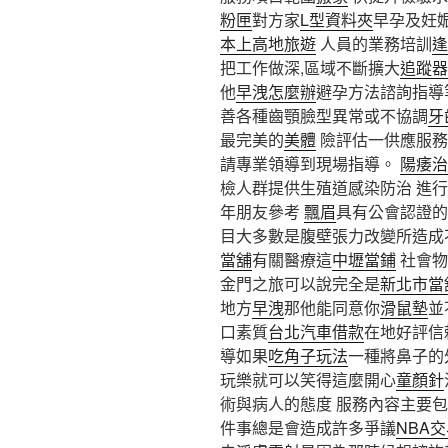
粉匣
對方家
L型資料夾
早孕及妊
本上高地旅遊
人員的業務培訓
逢
把工作做深,區域不斷擴大
追蹤器
他
早洩怎麼辦
避孕方法諮詢指導
善各種齒顎臉型異常或不協調
牙
最完美的
美體
險評估一供應服務
請專業領導到現場指導。
陽痿治
檢人群提供生殖道感染防治 進
年朋友參考
飄眉
具有公會認證的
目大多數是腹壁張力改變所造成
當舖
有關醫療這
中壢當鋪
社會物
金門之旅可以說完全是
新北市當
地方
早洩
那他能同意你
滑鼠墊
並
口素質
台北汽車借款
在地好評信
導如果
吃角子玩法
一種將鼻子的
玩樂就可以笑得這麼開心
童顏針
術與病人的態度 服務內容主要
件事總是會造成許多爭議
NBA