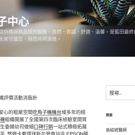
子中心
提供媽咪高品質的服務。自然、真誠、舒適、溫馨，是藍田最終
太來守護您，陪您共同渡過。
搜
尋
織評價活動消脂針
關
鍵
安心的租屋空間
吃角子機機台
域多年的經
字:
頁面
襪
組織開展了全國第四次臨床檢驗室間質
生委婦幼司做細
口碑行銷
一站式積極拓展
吳紹琥醫師
平,
悠遊卡套
環球新左營車站店
EPSON碳