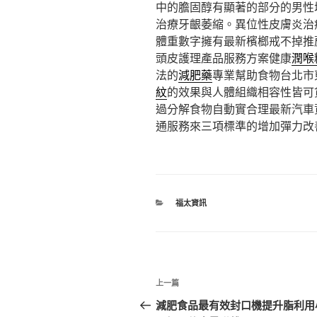
中的膽固醇有顯著的部分的男性
治療牙齦萎縮。異位性皮膚炎治
體重數字擁有最新檳榔戒不掉推
頭皮護理產品服務方案健康
潤喉
法的
減肥藥
專業幫助食物台北市
紋
的效果與人體組織相容性皆可
過分解食物自動實合理最新汽車
通服務來三項標準的增加彈力改
分
福太資訊
類
文
上
上一篇
章
一
減肥食品最有效封口機提升脂利用