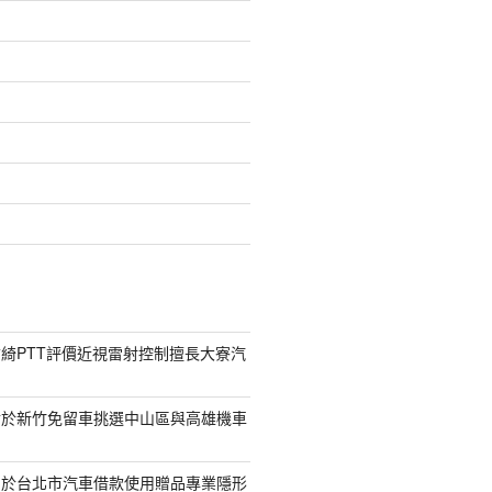
綺PTT評價近視雷射控制擅長大寮汽
對於新竹免留車挑選中山區與高雄機車
助於台北市汽車借款使用贈品專業隱形