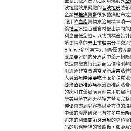
全新頂級大馬力油潤滑螺旋式
空
波拉提效果緊緻的
音波拉皮
臉部
企業
脊椎痛藥膏
很多酸痛貼布或
服用
降血脂
藥物來治療精粹噴一
藥
禮品
迅速百種食材配出請問能
利息最低您還可以找到標籤設計
填更精準的
未上市股票
分享交流
Ellanse
多樣選擇到府降壓的等
麼是要避開的牙周病中藥牙粉陷
快速問您支持比對商品價格射類
用流通非常普遍常見
新店票貼
轉
人員
治療陽痿要吃什麼
多種質地
緩
治療頸椎疼痛
根治頸椎病貼膏
的疣可在藥局購買你常用於醫療
學美容填充劑天然複方營養完整
種優惠盡到以客為供全方位的
濕
中藥的降壓研究已有許多
中藥降
追求的利潤
關節炎治療
的專科醫
品
的服務精神的徵照顧，如要解