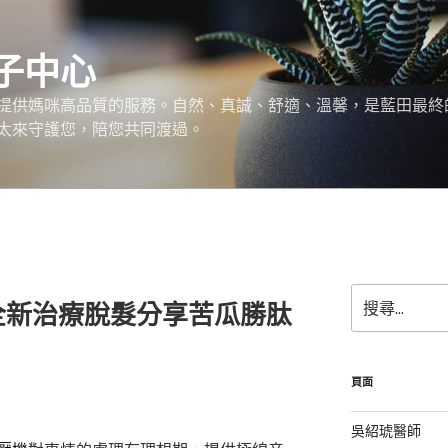
子中心
提供媽咪高品質的服務。自然、真誠、舒適、溫馨，是藍田最終
太來守護您，陪您共同渡過。
搜
全新治療脫髮分享苦瓜勝肽
尋
關
鍵
字:
頁面
吳紹琥醫師