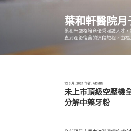
跳
至
葉和軒醫院月
主
要
葉和軒嚴格培育優秀照護人才，
內
直到產後復舊的這段旅程，由福
容
發
12 8 月, 2024
作者:
ADMIN
佈
未上市頂級空壓機
於
分解中藥牙粉