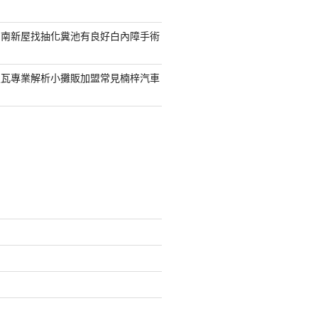
台南新屋找抽化糞池有良好白內障手術
屋瓦專業解析小攤販加盟常見楠梓汽車