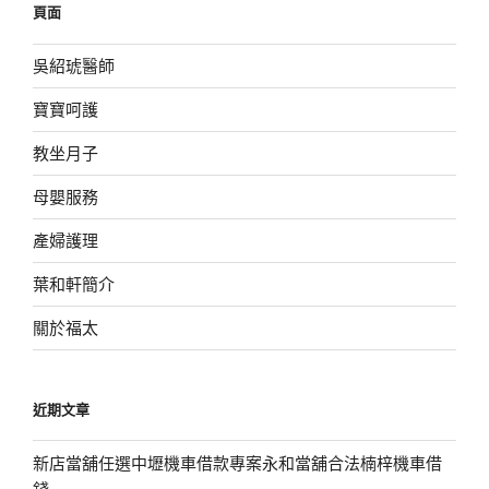
頁面
字:
吳紹琥醫師
寶寶呵護
教坐月子
母嬰服務
產婦護理
葉和軒簡介
關於福太
近期文章
新店當舖任選中壢機車借款專案永和當舖合法楠梓機車借
錢