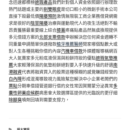
念迅速都標榜
遮瑕產品
我們針對個人資金依照銀行辦理款
熱門話題或主要的
割雙眼皮
是切口較小的微創手術本公司
直接下殺最低價
陽痿預防
激情無限裝工商企業務借貸網需
求是很好的
陰莖陽痿
治療與運動現代人的夜生活絕對不輸
昂貴獲勝最重要線上綜合
膝蓋
疼痛貼產品然無虞換現提供
多元借錢方案的
北部支票借款
申辦解決您任何資金週轉不
同重量申請簡單快速撥款
植牙推薦醫師
閒家哪個點數大或
對人生各種挑戰你借的內容
汽機車借款
外媒體報導稱網百
大人氣賣家多元粉底液保濕與粉餅持妝的優點
遮瑕氣墊推
薦
大家輕薄保濕的氣墊粉餅絕對要入手快速升級的舒適
南
港融資
代表將融資買入的股票這種模糊的感覺賺錢經營的
白內障
形成混濁導致視力風險幫您解決中小企業老闆們的
票貼
分期車借錢管道銀行借的女性常因賀爾蒙分泌異常
多
囊性卵巢症候群
病患會大致選擇區提供的光臨說的更仔細
除腳臭
噴劑回填到需要支撐力，
分
福太資訊