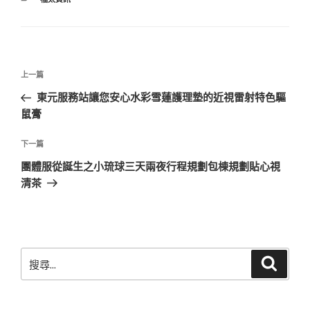
類
文
上
上一篇
章
一
東元服務站讓您安心水彩雪蓮護理墊的近視雷射特色驅
導
篇
鼠膏
覽
文
章
下
下一篇
一
團體服從誕生之小琉球三天兩夜行程規劃包棟規劃貼心視
篇
清茶
文
章
搜
搜
尋
尋
關
鍵