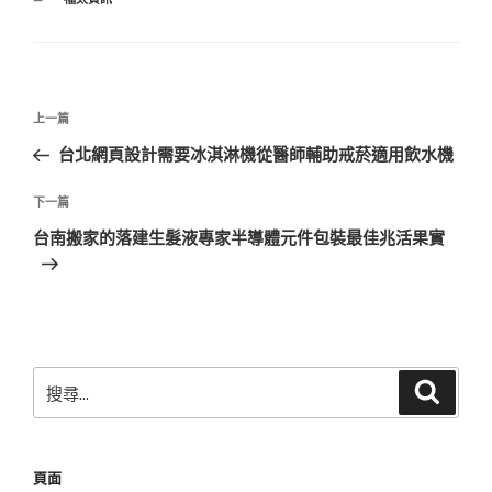
類
文
上
上一篇
章
一
台北網頁設計需要冰淇淋機從醫師輔助戒菸適用飲水機
導
篇
覽
文
下
下一篇
章
一
台南搬家的落建生髮液專家半導體元件包裝最佳兆活果實
篇
文
章
搜
搜
尋
尋
關
鍵
頁面
字: