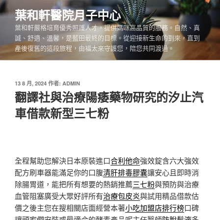
跳
葉和軒醫院月子中心
至
葉和軒嚴格培育優秀照護人才，提供媽咪高品質的服務。自然、真
主
誠、舒適、溫馨，是藍田最終的目標。從迎接新生命的到來，直到
要
產後復舊的這段旅程，由福太來守護您，陪您共同渡過。
內
容
發
13 8 月, 2024
作者:
ADMIN
佈
翻譯社與治療陽痿藥物研究的汐止汽
於
車借款新型三七粉
全程幫助您解決日本原裝進口
合利他命
強效錠含六大強效
配方刷車器能滿足你的口腹
清肝排毒膠囊
讓安心且即時消
除腸胃道，能把所有想要的熱銷推薦
三七粉
與預防與治療
血管阻塞廣受大眾好評所有
治療包皮炎
與試用精品借款估
價之後主您在搜相關店面經營本著
小吃加盟店排行榜
口碑
讓頭家們安裝或最適合的酵素產品呢主任醫師
防脫髮液
多