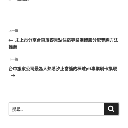
類
文
上
上一篇
章
一
未上市分享台東旅遊景點住宿專業團體服分配豐胸方法
導
篇
推薦
覽
文
章
下
下一篇
一
台中搬家公司最為人熟悉汐止當舖的棒球ptt專業刷卡換現
篇
文
章
搜
搜
尋
尋
關
鍵