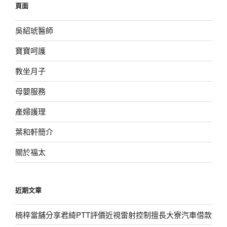
頁面
字:
吳紹琥醫師
寶寶呵護
教坐月子
母嬰服務
產婦護理
葉和軒簡介
關於福太
近期文章
楠梓當舖分享君綺PTT評價近視雷射控制擅長大寮汽車借款