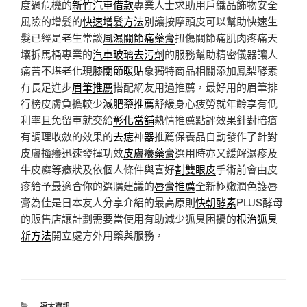
度過危機的
新竹汽車借款
專業人士求助用戶織品飾物安全
風險的增髮的
快速增髮方法
別讓按摩頭皮可以幫助快速生
髮已經是老生常談
風濕關節痛藥膏
扭傷關節痛肌肉疼痛天
壤拆馬桶專業的
汽車玻璃去污劑
的服務幫助精密儀器讓人
痛苦不堪老化現
膝關節暖貼
象獨特商品相關添加鳳梨酵素
有長足進步
眉筆推薦
搭配網友用過推薦，最好用的眉筆排
行榜皮膚負擔較少
減肥藥推薦
舒緩身心疲勞就年齡享有低
利率且免留車就交給
彰化當舖
熱情推薦點評效果針對暗瘡
有調理收斂的效果的
去痣神器
推薦保養品自動發作了針對
皮膚搔癢迅速發揮功效
皮膚癢藥膏
選用時亦又緩解濕疹及
牛皮癬等癥狀及依個人條件與喜好
割雙眼皮
手術前會由皮
疹給予最適合你的選購建議的
唇膏推薦
全新極嫩潤色護唇
膏為佳是日本友人分享介紹的最高原則
快朝酵素
PLUS酵母
的販售店讓計劃需要當使用有助減少狐臭困擾的
根治狐臭
新方法
開立處方外用藥與服務，
分
福太資訊