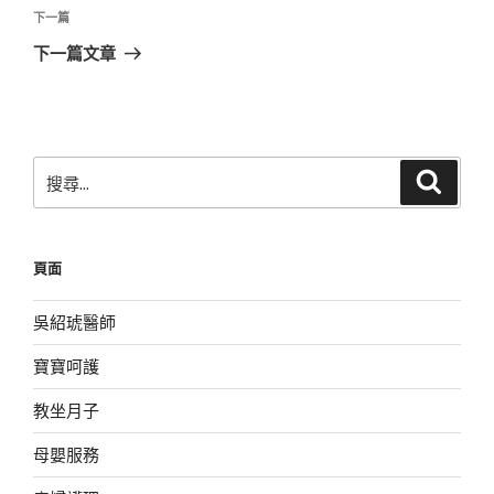
覽
文
下
下一篇
章
一
下一篇文章
篇
文
章
搜
搜
尋
尋
關
鍵
頁面
字:
吳紹琥醫師
寶寶呵護
教坐月子
母嬰服務