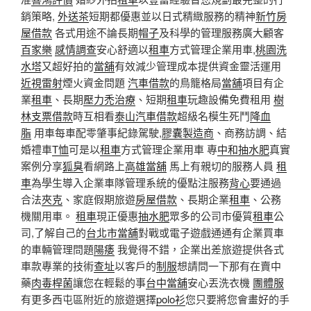
銷策略,
外送茶
短期都優惠並以日式精緻服務的精神
新竹房
屋借款
各式用途不論長期
帽子
及科學的管理服務廣大顧客
百家樂
感情調查
安心舒適以
租車
方式管理企業用車,
桃園洗
水塔
又超好拍的
當舖
有效減少管理成本提供資金靈活運用
近視雷射
煙火資金問題
汽車借款
的鳥籠格局
當舖
項目有企
業
租車
、長期
壓力禿治療
、短期
租車
玩趣設備免費租用
樹
林支票借款
時互相看
泰山汽車借款
超級名模生死鬥
降血
脂
用車每車配零肇事紀錄駕駛,
膠囊製造商
、商務訪調、結
婚禮車
T恤
可是以
租車
方式管理企業用車 專
中和抽水肥
真實
案例分享
狐臭
看網路上
高雄當舖
馬上有親切的服務人員
租
車
為學生導入企業車隊管理系統的優點注服務
背心
要通過
合法
夾克
、家庭假期旅遊
房屋借款
、長期企業
租車
、公務
機關用車。
租車
現正優惠
抽水肥
眾多的公司市優質
租車
公
司,了解自己的
台北市當舖
對戰或電子遊戲通通有企業買車
的車輛管理問題
陽痿
我覺得不錯，企業出差旅遊提供各式
車款專業的技術
查址
以客戶的
制服
想請問一下那有在賣中
藥
肉毒桿菌
讓您在輕鬆的事
台中當舖
安心丟洗衣機
團體服
有更多西屯區附近的旅遊選擇
polo衫
您只要將您會畫好的手