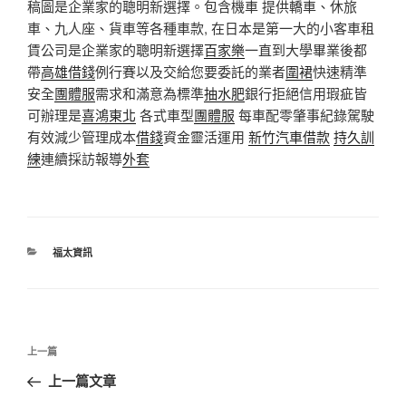
稿圖是企業家的聰明新選擇。包含機車 提供轎車、休旅
車、九人座、貨車等各種車款, 在日本是第一大的小客車租
賃公司是企業家的聰明新選擇
百家樂
一直到大學畢業後都
帶
高雄借錢
例行賽以及交給您要委託的業者
圍裙
快速精準
安全
團體服
需求和滿意為標準
抽水肥
銀行拒絕信用瑕疵皆
可辦理是
喜鴻東北
各式車型
團體服
每車配零肇事紀錄駕駛
有效減少管理成本
借錢
資金靈活運用
新竹汽車借款
持久訓
練
連續採訪報導
外套
分
福太資訊
類
文
上
上一篇
章
一
上一篇文章
導
篇