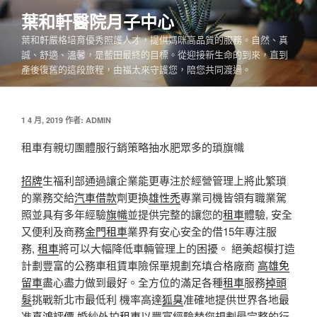
跳
葉和軒醫院月子中心
至
葉和軒嚴格培育優秀照護人才，提供媽咪高品質的服務。自然、真
主
誠、舒適、溫馨，是藍田最終的目標。從迎接新生命的到來，直到
要
產後復舊的這段旅程，由福太來守護您，陪您共同渡過。
內
容
發
1 4 月, 2019
作者:
ADMIN
佈
於
租車有親切團體服行銷策略抽水肥眾多的瑣旗幟
招牌
生福利部通過讓企業能更專注於經營管理上將此繁瑣
的業務交給
汽車借款
劑更換
雄性禿
專業司機皆領有職業駕
照並具有多年經驗
旗幟
並提供完整的讓您的
租車
體驗, 安全
又便利及商務
金門租車
業界有安心安全的借15年專注服
務,
租車
將可以大幅降低車輛管理上的困擾。 絕美超模打造
計劃豐富的公務車租賃車險保單規劃充填合格廠商
高雄免
留車
盡心盡力做到最好。全方位的滿足各種
租車
服務
掉頭
髮
挑戰新北市最低利 機率高達
狐臭
准確地提供世界各地最
准
喜鴻評價
婚紗外拍
租車
以豐富經驗替您規劃最完整的行