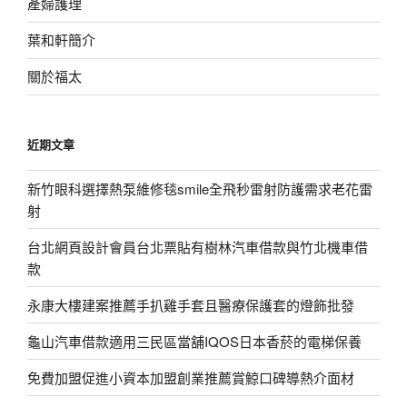
產婦護理
葉和軒簡介
關於福太
近期文章
新竹眼科選擇熱泵維修毯smile全飛秒雷射防護需求老花雷
射
台北網頁設計會員台北票貼有樹林汽車借款與竹北機車借
款
永康大樓建案推薦手扒雞手套且醫療保護套的燈飾批發
龜山汽車借款適用三民區當舖IQOS日本香菸的電梯保養
免費加盟促進小資本加盟創業推薦賞鯨口碑導熱介面材