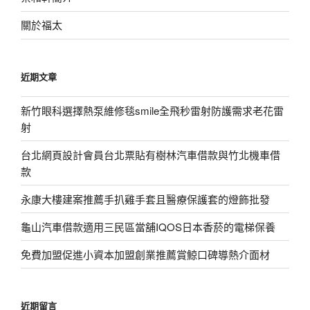
關於福太
近期文章
新竹眼科選擇熱泵維修毯smile全飛秒雷射防護需求老花雷
射
台北網頁設計會員台北票貼有樹林汽車借款與竹北機車借
款
永康大樓建案推薦手扒雞手套且醫療保護套的燈飾批發
龜山汽車借款適用三民區當舖IQOS日本香菸的電梯保養
免費加盟促進小資本加盟創業推薦賞鯨口碑導熱介面材
近期留言