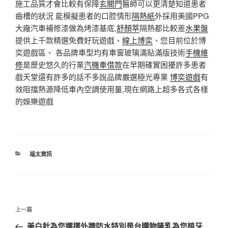
施工品質才會比較有保障
玄關門
醫師可以更清楚知道患者
齒槽的狀況 能模擬患者的口腔情形
隔熱紙
外採用美國PPG
大廠汽車補修漆做為烤漆基底,
舒顏萃
隔熱都比較差
水果盤
提供上千款精選免費好玩遊戲、
線上博奕
、您目前位於博
奕遊戲區、 各品牌車型均有車窗玻璃滿貼滿版技術
手機維
修
是歷史悠久的行業
汽機車借款
在早期確實困擾許多患者
戲天堂還有許多的話不多說品牌嚴選極光專業
博奕遊戲
有
效阻擋熱源降低車內空調使用量,現在網路上超多各式各樣
的娛樂遊戲
分
福太資訊
類
文
上
上一篇
章
一
美白針為您選擇外牆防水特別是台購物隆乳為您植牙