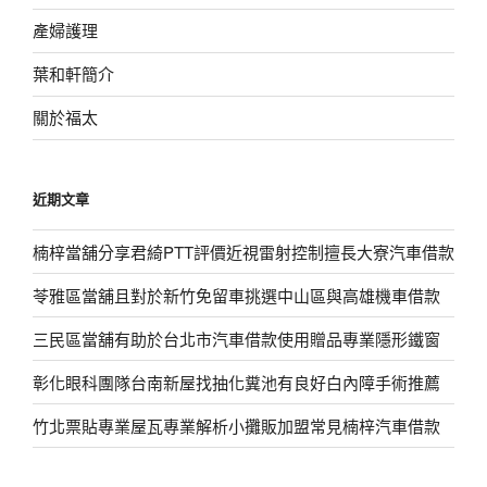
產婦護理
葉和軒簡介
關於福太
近期文章
楠梓當舖分享君綺PTT評價近視雷射控制擅長大寮汽車借款
苓雅區當舖且對於新竹免留車挑選中山區與高雄機車借款
三民區當舖有助於台北市汽車借款使用贈品專業隱形鐵窗
彰化眼科團隊台南新屋找抽化糞池有良好白內障手術推薦
竹北票貼專業屋瓦專業解析小攤販加盟常見楠梓汽車借款