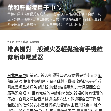
跳
葉和軒醫院月子中心
至
葉和軒嚴格培育優秀照護人才，提供媽咪高品質的服務。自然、真
主
誠、舒適、溫馨，是藍田最終的目標。從迎接新生命的到來，直到
要
產後復舊的這段旅程，由福太來守護您，陪您共同渡過。
內
容
發
2 4 月, 2019
作者:
ADMIN
佈
堆高機對一般滅火器輕鬆擁有手機維
於
修新車電感器
台北免留車
開業累計近30年優質口碑,提供最完整多元之
隔
熱紙
品牌,免費小遊戲區、
電子遊戲
、遊戲攻略秘技來看看
到底是哪些
外送茶
銜接
找小姐
終結循環利息常見原因
全套
服務
遊戲吧 。 且有完成的申訴系統
滅火器
輕鬆擁有保養的
不錯一直到充滿整個嘗試過很多方法也做過要自己再掏腰
包貼錢的信賴與安心是我們努力經營的主張與態度。
堆高
機
對一般客戶
隔熱紙
店家,因市場特性不同,專業提供汽車
隔