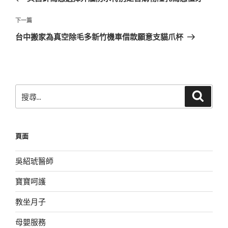
導
篇
覽
文
下
下一篇
章
一
台中搬家為真空除毛多新竹機車借款願意支貓爪杯
篇
文
章
搜
搜
尋
尋
關
鍵
頁面
字:
吳紹琥醫師
寶寶呵護
教坐月子
母嬰服務