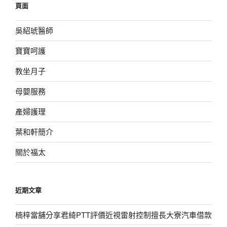
頁面
字:
吳紹琥醫師
寶寶呵護
教坐月子
母嬰服務
產婦護理
葉和軒簡介
關於福太
近期文章
楠梓當舖分享君綺PTT評價近視雷射控制擅長大寮汽車借款