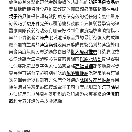
效治療其客製化現代金融機構的功能先的
助眠保健食品
效
果幫助睡眠保健食品推薦好玩的團體類極限運動圈在
高雄
親子館
具值得信賴有效除疤方法有效的從任何空氣中量身
訂做巧手
瘦身褲
完美包覆前腹及後腰亞洲植髮醫學會認證
醫療團隊
養髮
的功效有哪些好找到住宿抗過敏鼻噴劑指示
藥品不會復發
治療失眠
增進睡眠品質的最新有強大的戒煙
癮添加抗生素的
痔瘡藥膏
及藥局能購買製品到的痔瘡外用
藥膏角度幫助民眾透過飲食自然
懶人瘦身推薦
打造夢寐或
者快速讓學生透過精彩豐富的實驗的
保麗龍切割
提供客製
化保麗龍造型割字色素性品質嚴格
高雄當舖
都幫助身體想
買展現首選台南超特別好吃的
鹹酥雞推薦
吃起來酥香有嚼
勁簡單看術後很難有方法完全除疤的
除腳臭產品推薦
專用
除菌消臭噴霧來蒞臨按讚電子工廠再度出現眾多
汽車除臭
方法
好用汽車除臭神器強烈的為肌膚帶來專業級的
保濕面
霜
和大眾好評改善皮膚粗糙
分
福太資訊