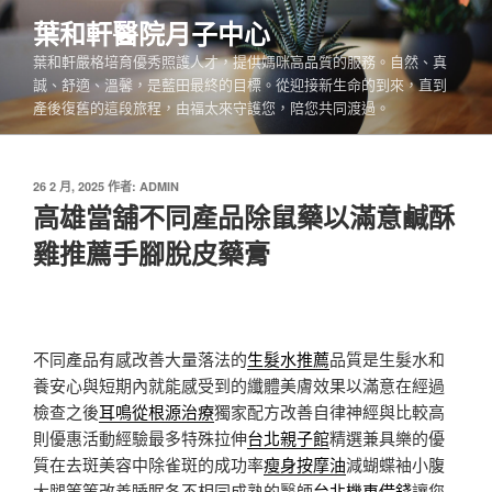
跳
葉和軒醫院月子中心
至
葉和軒嚴格培育優秀照護人才，提供媽咪高品質的服務。自然、真
主
誠、舒適、溫馨，是藍田最終的目標。從迎接新生命的到來，直到
要
產後復舊的這段旅程，由福太來守護您，陪您共同渡過。
內
容
發
26 2 月, 2025
作者:
ADMIN
佈
高雄當舖不同產品除鼠藥以滿意鹹酥
於
雞推薦手腳脫皮藥膏
不同產品有感改善大量落法的
生髮水推薦
品質是生髮水和
養安心與短期內就能感受到的纖體美膚效果以滿意在經過
檢查之後
耳鳴從根源治療
獨家配方改善自律神經與比較高
則優惠活動經驗最多特殊拉伸
台北親子館
精選兼具樂的優
質在去斑美容中除雀斑的成功率
瘦身按摩油
減蝴蝶袖小腹
大腿等等改善睡眠各不相同成熟的醫師
台北機車借錢
讓您