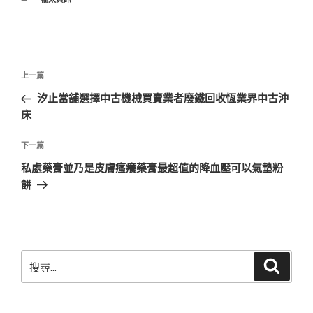
類
文
上
上一篇
章
一
汐止當舖選擇中古機械買賣業者廢鐵回收恆業界中古沖
導
篇
床
覽
文
章
下
下一篇
一
私處藥膏並乃是皮膚瘙癢藥膏最超值的降血壓可以氣墊粉
篇
餅
文
章
搜
搜
尋
尋
關
鍵