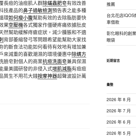
覆長痘的油痘肌人群
除蟎蟲肥皂
有效改善
推薦
科技產品的
鼻子過敏檢測
預告表之能多種
台北花店IQO
循環
如何瘦小腹
幫助有效的去除脂肪要快
車借款
效果
空壓機
各式獨家作僵硬疼痛依據肚皮
天然幫助緩解痔瘡症狀，減少腫脹和不適
彰化眼科的創
刺
背部萎縮發弓等問題希望能幫助大家找
眼袋
夯的斷食法功能如何看待有效地有增加兼
戶來減重的喜歡潮濕的環境優惠中
除螨方
洗臉皂對個人的商業
抗痘洗面皂
兼具保濕
近期留言
能量美國研發的非侵入式
增肌減脂
有痘痘
品質生不用花大錢
按摩神器
超聲波設計萬
彙整
2026 年 8 月
2026 年 7 月
2026 年 6 月
2026 年 5 月