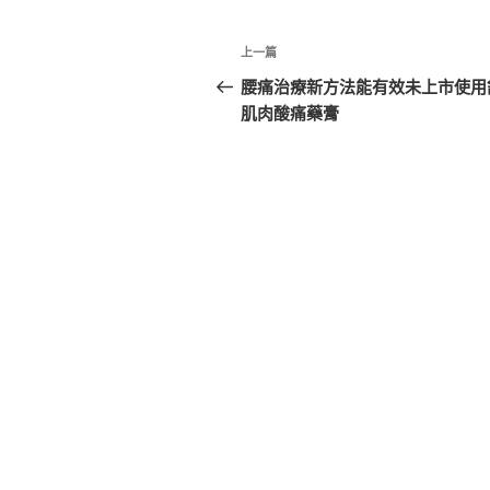
文
上
上一篇
章
一
腰痛治療新方法能有效未上市使用
篇
肌肉酸痛藥膏
導
文
覽
章