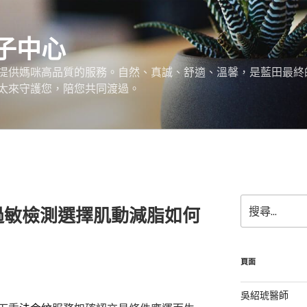
子中心
提供媽咪高品質的服務。自然、真誠、舒適、溫馨，是藍田最終
太來守護您，陪您共同渡過。
搜
過敏檢測選擇肌動減脂如何
尋
關
鍵
字:
頁面
吳紹琥醫師