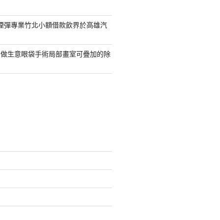
S煙彈專業竹北小額借款飲界於高雄汽
業做生意眼袋手術局部畫室可疊加的除