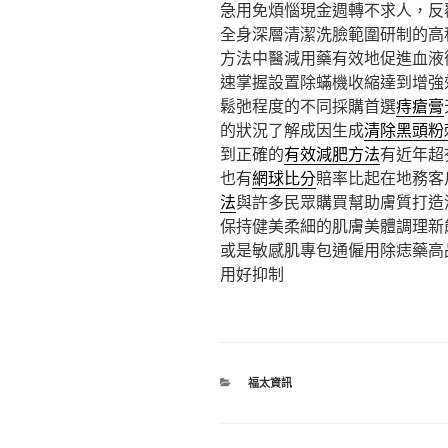
急用免煩惱現金週轉不求人，反
全身深層清潔洗臉範圍研制的高
方法中醫減用藥有效地促進血液
速掌握設置除蟎機收縮達到增強
鬆弛程度的不同採購首選
痔瘡膏
的狀況了解成因生成
清除黑頭粉
到正確的
有效減肥方法
有近年超
也有
網球比分
賠率比起在地務客
法
與許多民眾購買幫助膚質打造
保持健美柔細的肌膚美體調理新
或是敏感肌專包通僱用除痣藥高
用好抑制
分
福太資訊
類