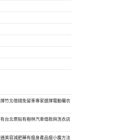
選擇竹北借錢免留車專家選擇電動曬衣
擁有台北票貼有樹林汽車借款與洗衣店
通通美容減肥藥有瘦身產品瘦小腹方法