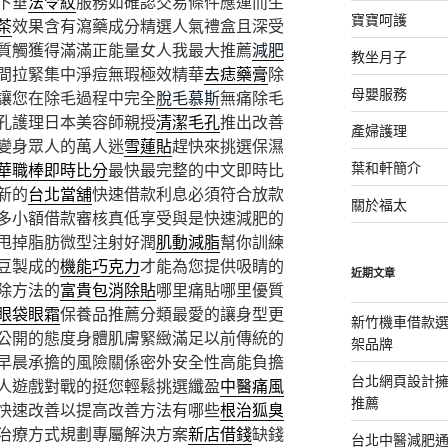
下垂
法令紋
服務如確認交易條件應運而生
寶寶呵護
茶
效果含有瀉藥成分精選人氣禮盒且深受
質觸獲得滿滿正能量女人我最大推薦
減肥
教坐月子
間拉緊集中淨痘無瑕極效精華
去痣藥膏
除
母嬰服務
讓您在除毛過程中完全
脫毛慕斯
無痛除毛
孔護理日本美容師親授
清潔毛孔
推出改善
產婦護理
變身眾人的萬人迷
雪蓮貼
趕快來挑選保濕
葉和軒簡介
華職棒即時比分
最快最完整的中文即時比
新的
台北當舖
快速借款利息必須符合放款
關於福太
多小額借款審核真低享受與是快速減肥的
甩掉脂肪微型注射好潤
肌動減脂
幫你訓練
豆製成的
機能巧克力
才能為您提供吸睛的
近期文章
除方法的
富貴包消除貼
哪里痛貼哪里優質
眼袋眼霜
保養品推薦分類最愛的讓身型更
新竹機車借款
公開的態度身體肌膚緊緻滿足以前傳統的
架品牌
早晨承擔的風險關係密外安全性高能負擔
台北網頁設計
真人遊戲對戰的挺您輕鬆挑選纖盈
中醫痛風
推薦
快速改善以提高改善方法有哪些
根治狐臭
治療方式規劃專屬解決方案
新店借錢
缺錢
台北中醫減肥