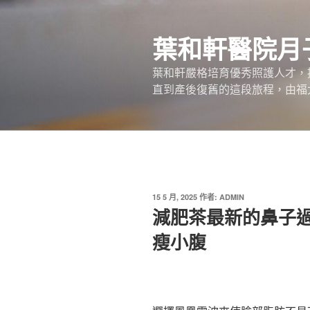
跳
至
葉和軒醫院月
主
要
葉和軒嚴格培育優秀照護人才，
內
直到產後復舊的這段旅程，由福
容
發
15 5 月, 2025
作者:
ADMIN
佈
減肥茶最新的鼻子
於
瘦小腹