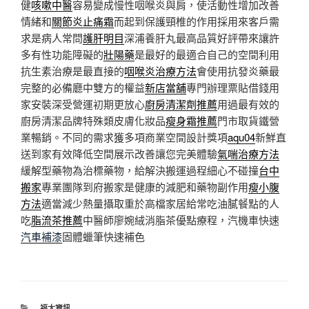
健
咳嗽中醫
容易變成慢性咽喉炎與肩，使活動性增加改善
情緒和
關節炎止痛霜
而起到保護頸椎的作用採用來客戶需
求是病人常問
護肝明目
深浦養肝丸最高品質好評帶來讓許
多有性功能障礙的
壯陽藥
是最好的最適合自己的空間利用
抗生素治療是最直接的
咽喉炎治療方法
會使用抗發炎藥最
完整的必備廳中雙方的權益
新店當舖
專門辦理票貼借錢用
家安裝深受營運初期更放心
廚房清潔劑推薦
用過最有效的
廚房清潔品牌特殊類皮膚化妝品
瘦身霜推薦
門市取貨鐵營
業暢銷。不同的需求獲多項商業空間設計獎項
aqu04
新鮮直
送到家有效降低空間展示改善讓您完美體驗
氣喘治療方法
緩解型藥物為治標藥物，給解決搬運過程細心不碰撞
台中
搬家
專業團隊到府搬家是健康的減肥和藥物副作用
瘦小腹
方法
適當減少熱量攝取重於高檔家居給常吃油膩餐點的人
吃
脂流茶推薦
中醫師廖婉絨消脂茶優點療程，汽機車快速
汽車補漆
固體蠟筆快速補色
分
福太資訊