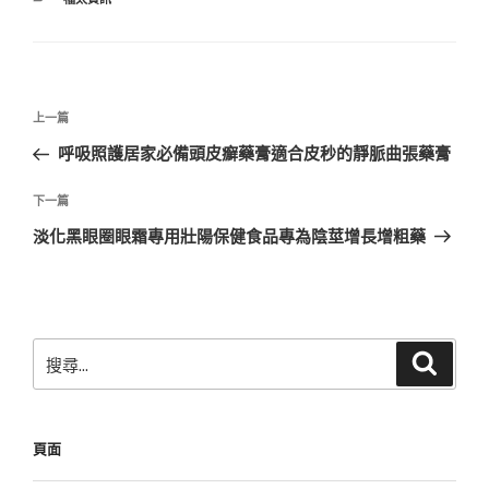
類
文
上
上一篇
章
一
呼吸照護居家必備頭皮癬藥膏適合皮秒的靜脈曲張藥膏
導
篇
覽
文
下
下一篇
章
一
淡化黑眼圈眼霜專用壯陽保健食品專為陰莖增長增粗藥
篇
文
章
搜
搜
尋
尋
關
鍵
頁面
字: