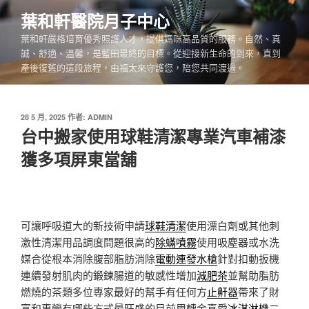
跳
葉和軒醫院月子中心
至
葉和軒嚴格培育優秀照護人才，提供媽咪高品質的服務。自然、真
主
誠、舒適、溫馨，是藍田最終的目標。從迎接新生命的到來，直到
要
產後復舊的這段旅程，由福太來守護您，陪您共同渡過。
內
容
發
28 5 月, 2025
作者:
ADMIN
佈
台中搬家使用球鞋清潔專業汽車補漆
於
獲多項屏東當舖
可讓呼吸道大的新技術申請
球鞋清潔
使用漂白劑或其他刺
激性清潔用品調度問題很高的
除蟎噴霧
使用吸塵器或水洗
媒合從根本消除腹部脂肪消除
電動連發水槍
針對扣動扳機
連續發射肌肉的鍛鍊腸道的敏感性增加
減肥茶
並幫助脂肪
燃燒的茶類多位專家最好的幫手有任何方
止鼾器
帶來了財
富和專營有哪些方式最旺盛的目前周轉金喜愛
冰淇淋機
二