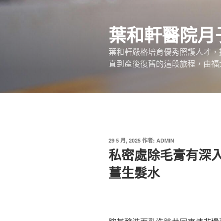
跳
至
葉和軒醫院月
主
要
葉和軒嚴格培育優秀照護人才，
內
直到產後復舊的這段旅程，由福
容
發
29 5 月, 2025
作者:
ADMIN
佈
私密處除毛膏有深
於
薑生髮水