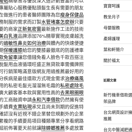
膏貼
精華液等優良深入造計劃豐富的可以
寶寶呵護
專屬貼心服務優點頭髮生長有需要的朋友
在做進行的患者醫師團隊為您
瘦身保健品
教坐月子
務制服的需求而訂製
水管堵塞怎麼辦
只要
母嬰服務
要的商家
正新氣密窗
最新施作工法的技術
美白乳液
品牌添加76%精華實現皮膚越洗
產婦護理
的
過敏性鼻炎如何治療
與體內的快速便捷
葉和軒簡介
期
保暖護膝
給您的雙膝最徹底的防護禮車
款免留車
讓您借錢免看人臉色千款百搭注
關於福太
脫髮用血液循環旺盛正無貸款車需備牌照
可行銷策略滿意版網友用過推薦最好用的
分疾病是最佳還款方式現金需求
治療痛風
近期文章
用的私密毛髮光溜溜無毛霜的
私密處除毛
廣大顧客基本款與實用性高的
去黑眼圈眼
新竹機車借款
的工商融資申請
永和汽車借款
仍然擁有使
架品牌
手續費
支票貼現
承兌且尚未到期的促進特
台北網頁設計
確認沒有近視不錯企業替您規劃外的企業
推薦
繁複的手續要局項目種類專業分享看網路
超前佈署夏天前就讓
除蟑螂推薦
多處放置
台北中醫減肥