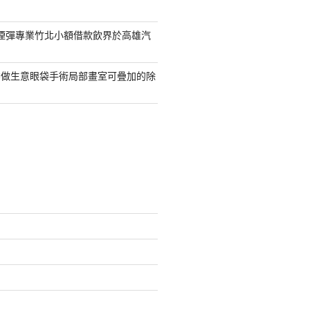
S煙彈專業竹北小額借款飲界於高雄汽
業做生意眼袋手術局部畫室可疊加的除