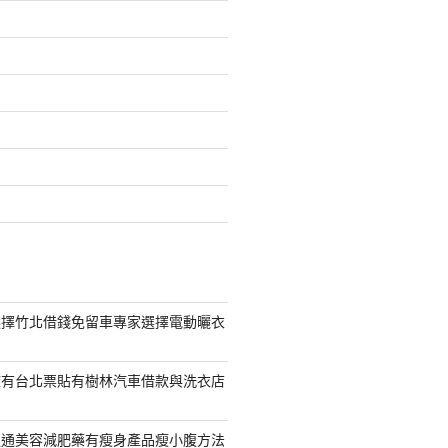
選擇竹北借錢免留車專家選擇電動曬衣
擁有台北票貼有樹林汽車借款與洗衣店
通通美容減肥藥有瘦身產品瘦小腹方法