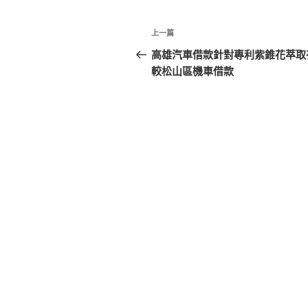
文
上
上一篇
章
一
高雄汽車借款針對專利紫錐花萃取
篇
較松山區機車借款
導
文
覽
章