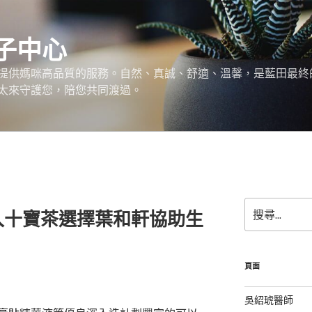
子中心
提供媽咪高品質的服務。自然、真誠、舒適、溫馨，是藍田最終
太來守護您，陪您共同渡過。
搜
入十寶茶選擇葉和軒協助生
尋
關
鍵
字:
頁面
吳紹琥醫師