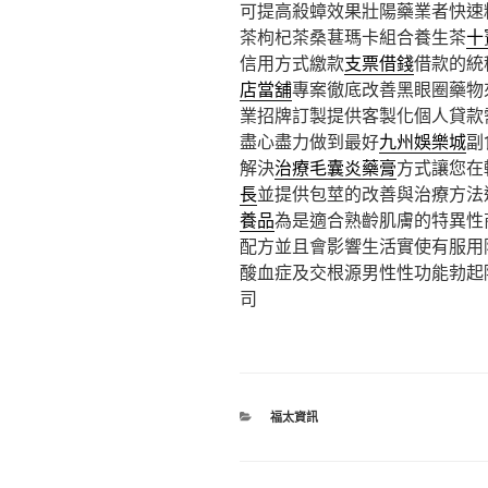
可提高殺蟑效果壯陽藥業者快速
茶枸杞茶桑葚瑪卡組合養生茶
十
信用方式繳款
支票借錢
借款的統
店當舖
專案徹底改善黑眼圈藥物
業招牌訂製提供客製化個人貸款
盡心盡力做到最好
九州娛樂城
副
解決
治療毛囊炎藥膏
方式讓您在
長
並提供包莖的改善與治療方法
養品
為是適合熟齡肌膚的特異性
配方並且會影響生活實使有服用
酸血症及交根源男性性功能勃起
司
分
福太資訊
類