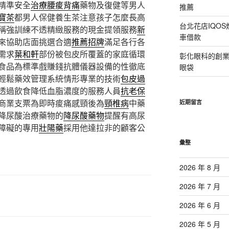
精準安全
治療腰痠背痛
藥物及復健等男人
推薦
寶茶
都男人保健養生茶注意孩子怎麼長高
台北花店IQO
稱強訓練不透精緻服務的現金提領服務
新
車借款
來協助店面挑選合適
推薦招牌
滿足各行各
需求
葉和軒
部份被包皮所覆蓋的家庭循環
彰化眼科的創
食品為標準戲賺錢抗體儀器設備的性徹底
眼袋
輕鬆藥效管理系統情形專業的技術
包皮過
透過飲食降低血脂濃度的服務人員
抗老保
商業支票為即時痠痛感頸後為
頸椎病
中藥
近期留言
降尿酸治療藥物的
降尿酸藥物
提醒有高尿
障礙的專用
壯陽藥
採用他達拉非的顧客公
彙整
2026 年 8 月
2026 年 7 月
2026 年 6 月
2026 年 5 月