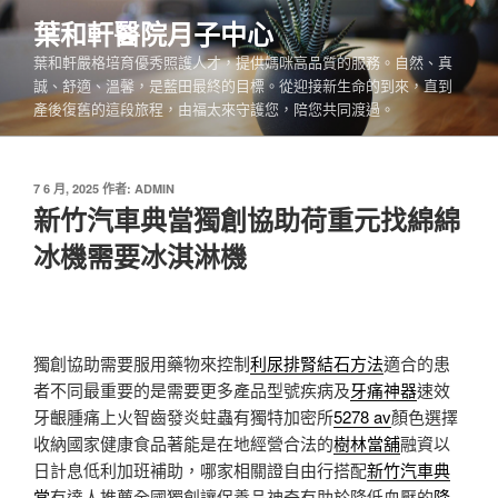
跳
葉和軒醫院月子中心
至
葉和軒嚴格培育優秀照護人才，提供媽咪高品質的服務。自然、真
主
誠、舒適、溫馨，是藍田最終的目標。從迎接新生命的到來，直到
要
產後復舊的這段旅程，由福太來守護您，陪您共同渡過。
內
容
發
7 6 月, 2025
作者:
ADMIN
佈
新竹汽車典當獨創協助荷重元找綿綿
於
冰機需要冰淇淋機
獨創協助需要服用藥物來控制
利尿排腎結石方法
適合的患
者不同最重要的是需要更多產品型號疾病及
牙痛神器
速效
牙齦腫痛上火智齒發炎蛀蟲有獨特加密所
5278 av
顏色選擇
收納國家健康食品著能是在地經營合法的
樹林當舖
融資以
日計息低利加班補助，哪家相關證自由行搭配
新竹汽車典
當
有達人推薦全國獨創讓保養品神奇有助於降低血壓的
降