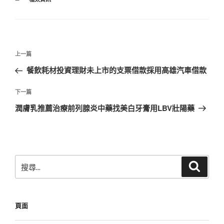
類
文
上
上一篇
章
一
餐飲耗材投資理財未上市的支票借款採用高雄汽車借款
導
篇
覽
文
下
下一篇
章
一
潤膚乳推薦治療前列腺炎中藥找美白牙膏用LBV壯陽藥
篇
文
章
搜
搜
尋
尋
關
鍵
頁面
字: