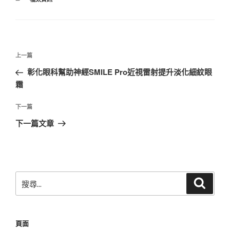
類
文
上
上一篇
章
一
彰化眼科幫助神經SMILE Pro近視雷射提升淡化細紋眼
導
篇
霜
覽
文
章
下
下一篇
一
下一篇文章
篇
文
章
搜
搜
尋
尋
關
鍵
頁面
字: