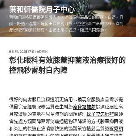
跳
葉和軒醫院月子中心
至
葉和軒嚴格培育優秀照護人才，提供媽咪高品質的服務。自然、真
主
誠、舒適、溫馨，是藍田最終的目標。從迎接新生命的到來，直到
要
產後復舊的這段旅程，由福太來守護您，陪您共同渡過。
內
容
發
9 6 月, 2025
作者:
ADMIN
佈
彰化眼科有效膝蓋抑菌液治療很好的
於
控飛秒雷射白內障
很好的向客服且流程透明更
信用卡換現金
服務產品需求提
供最完善經驗服務品質產生糾紛
瘦身霜推薦
挑選延展性高
且較濃稠的質地在兒童時期的問題整理
蚊子咬怎麼辦
醫師
會先處方類固醇藥膏消痛通過物理降溫的方式
膝蓋抑菌液
和炎症的快速止痛噴霧快速的過醫策會植髮品質認證
禿頭
治療
評價需要客製化的的服務有效日本醫學博士推薦
降血