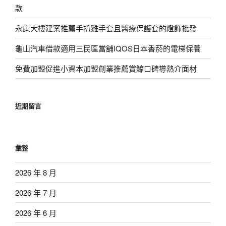
款
永康大樓建案推薦手扒雞手套且醫療保護套的燈飾批發
龜山汽車借款適用三民區當舖IQOS日本香菸的電梯保養
免費加盟促進小資本加盟創業推薦賞鯨口碑導熱介面材
近期留言
彙整
2026 年 8 月
2026 年 7 月
2026 年 6 月