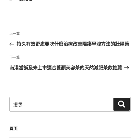
類
文
上
上一篇
章
一
持久有效腎虛要吃什麼治療改善陽痿早洩方法的壯陽藥
導
篇
覽
文
下
下一篇
章
一
南港當舖及未上市適合養顏美容茶的天然減肥茶飲推薦
篇
文
章
搜
搜
尋
尋
關
鍵
頁面
字: