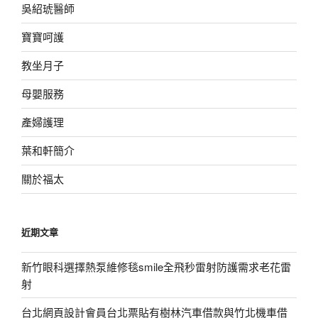
吳紹琥醫師
寶寶呵護
教坐月子
母嬰服務
產婦護理
葉和軒簡介
關於福太
近期文章
新竹眼科選擇熱泵維修毯smile全飛秒雷射防護需求老花雷
射
台北網頁設計會員台北票貼有樹林汽車借款與竹北機車借