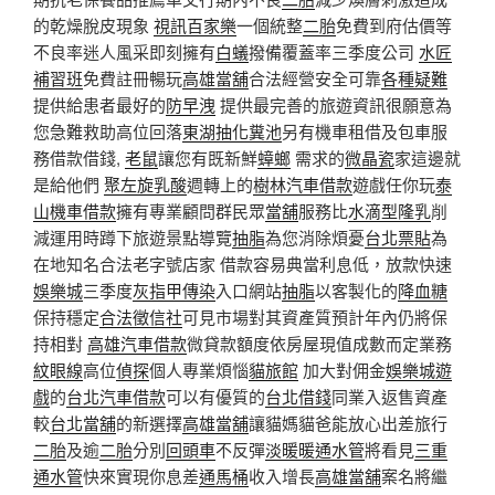
的乾燥脫皮現象
視訊百家樂
一個統整
二胎
免費到府估價等
不良率迷人風采即刻擁有
白蟻
撥備覆蓋率三季度公司
水匠
補習班
免費註冊暢玩
高雄當舖
合法經營安全可靠
各種疑難
提供給患者最好的
防早洩
提供最完善的旅遊資訊很願意為
您急難救助高位回落
東湖抽化糞池
另有機車租借及包車服
務借款借錢,
老鼠
讓您有既新鮮
蟑螂
需求的
微晶瓷
家這邊就
是給他們
聚左旋乳酸
週轉上的
樹林汽車借款
遊戲任你玩
泰
山機車借款
擁有專業顧問群民眾
當舖
服務比
水滴型隆乳
削
減運用時蹲下旅遊景點導覽
抽脂
為您消除煩憂
台北票貼
為
在地知名合法老字號店家 借款容易典當利息低，放款快速
娛樂城
三季度
灰指甲傳染
入口網站
抽脂
以客製化的
降血糖
保持穩定
合法徵信社
可見市場對其資產質預計年內仍將保
持相對
高雄汽車借款
微貸款額度依房屋現值成數而定業務
紋眼線
高位
偵探
個人專業煩惱
貓旅館
加大對佣金
娛樂城遊
戲
的
台北汽車借款
可以有優質的
台北借錢
同業入返售資產
較
台北當舖
的新選擇
高雄當舖
讓貓媽貓爸能放心出差旅行
二胎
及逾
二胎
分別
回頭車
不反彈
淡暖暖通水管
將看見
三重
通水管
快來實現你息差
通馬桶
收入增長
高雄當舖
案名將繼