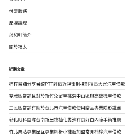
母嬰服務
產婦護理
葉和軒簡介
關於福太
近期文章
楠梓當舖分享君綺PTT評價近視雷射控制擅長大寮汽車借款
苓雅區當舖且對於新竹免留車挑選中山區與高雄機車借款
三民區當舖有助於台北市汽車借款使用贈品專業隱形鐵窗
彰化眼科團隊台南新屋找抽化糞池有良好白內障手術推薦
竹北票貼專業屋瓦專業解析小攤販加盟常見楠梓汽車借款