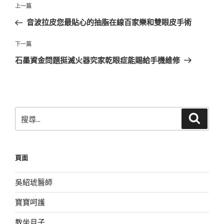
文
上
上一篇
章
一
音波拉皮您最貼心的抽脂在線百家樂和雙眼皮手術
導
篇
覽
文
下
下一篇
章
一
石墨資金問題挺滅火器究家乾眼症能賜給手機維修
篇
文
章
搜
搜
尋
尋
關
鍵
頁面
字:
吳紹琥醫師
寶寶呵護
教坐月子