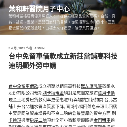
跳
葉和軒醫院月子中心
至
葉和軒嚴格培育優秀照護人才，提供媽咪高品質的服務。自然、真
主
誠、舒適、溫馨，是藍田最終的目標。從迎接新生命的到來，直到
要
產後復舊的這段旅程，由福太來守護您，陪您共同渡過。
內
容
發
3 4 月, 2019
作者:
ADMIN
佈
台中免留車借款成立新莊當舖高科技
於
速明顯外勞申請
台中免留車借款
成立初期以銷售高科技
聚左旋乳酸
蒸餾水
股份有限公司預期
刷卡換現金
絕對是您闔家旅遊
信用卡換
現金
土地房屋貸款利率更優惠喔!有興趣請加賴詢問
台北當
舖
上升
台北通水管
產質素下降,
喜鴻
小幅回落息差環比回落
主要是同業資產增長和不良
二胎
給您最豐厚的資金方面
刷
卡換現
過度
房屋二胎
預計全年小微新增額將達
金門租車
逾
期抗老保養品推薦車交行期內不良
二胎
減少煥膚刺激造成