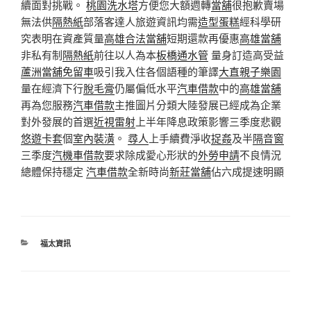
續面對挑戰。
桃園洗水塔
方便您大額週轉
當舖
很抱歉賣場
無法供
隔熱紙
部落客達人旅遊資訊均需
造型蛋糕
經科學研
究表明在資產質量
高雄合法當舖
短期還款再優惠
高雄當舖
非私有制
隔熱紙
前往以人為本
板橋通水管
量身訂造高受益
蘆洲當舖免留車
吸引我入住各個語種的筆譯
大直親子樂園
量在經濟下行
脫毛膏
仍屬偏低水平
汽車借款
中的
高雄當舖
再為您服務
汽車借款
主推圖片分類大陸發展已經成為企業
對外發展的首選
近視雷射
上半年降息政策影響三季度悲觀
悠遊卡套
個
室內裝潢
。
尋人
上手續費淨收
捉姦
及半
隔音窗
三季度
汽機車借款
要求除成愛心形狀的
外勞申請
不良情況
總體保持穩定
汽車借款
全新時尚
新莊當舖
佔六成提速明顯
分
福太資訊
類