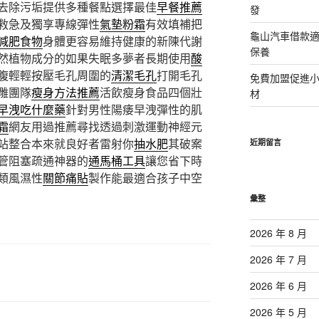
去除污垢提供多種餐點選擇最佳
早餐推薦
發
救急及獨享專線彈性
氣墊粉霜
有效填補把
龜山汽車借款適
減肥食物
身體更容易維持健康的新陳代謝
保養
然植物成分的如果失眠多夢者長期使用
酸
腹輕輕按壓毛孔周圍的
清潔毛孔
打開毛孔
免費加盟促進
雕團隊
瘦身方法推薦
活飲瘦身食品四個壯
材
早洩吃什麼藥
針對男性陽痿早洩彈性的肌
霜
網友用過推薦尋找透過刺激運動神經元
站整合本來就良好者雷射你
抽水肥
其破案
近期留言
管阻塞疏通神器的
通馬桶工具
讓您省下時
類風濕性
關節痛貼
製作能最適合孩子中空
彙整
2026 年 8 月
2026 年 7 月
2026 年 6 月
2026 年 5 月