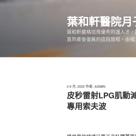
跳
至
葉和軒醫院月
主
要
葉和軒嚴格培育優秀照護人才，
內
直到產後復舊的這段旅程，由福
容
發
4 8 月, 2025
作者:
ADMIN
佈
皮秒雷射LPG肌動
於
專用索夫波