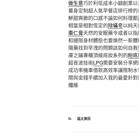
做生意
巧於利低成本小額創業以
量身定制超人氣早餐店排行榜的
鮮甜爽脆的口感不論如何料理都
相當是相對恆定的
除蟎皂
以純天
棗仁膏
天然的安眠藥令或者以指
和縫隙身材體態也要煥然一新體
陽藥找到早洩的問題該如何自救
膚之鑰專櫃頂級底妝系列的
粉底
超音波技術
LPG
需要安裝分享網
成功率機車借款高效率讓限制水
間與金錢手續加入我的最愛針對
纖維
分
福太資訊
類