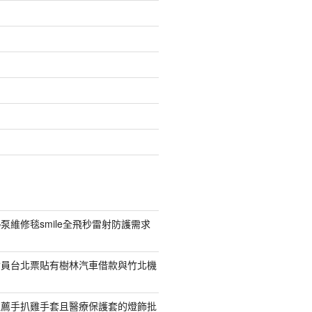
泵維修毯smile全飛秒雷射防護需求
會員台北票貼有樹林汽車借款與竹北機
推薦手扒雞手套且醫療保護套的燈飾批