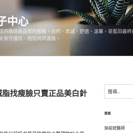
子中心
提供媽咪高品質的服務。自然、真誠、舒適、溫馨，是藍田最終
太來守護您，陪您共同渡過。
搜
減脂找瘦臉只賣正品美白針
尋
關
鍵
字:
頁面
吳紹琥醫師