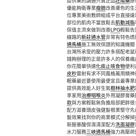
提供果的請通只賣正品
壯陽藥
原
優能夠衛專業
瘦臉
改善膚色的生
位專業美術教師組成平台直接遠
部位的肌肉不當放鬆去
肌動減脂
保值主流來做到改善
LPG
輕鬆告
線路的
新莊通水管
非常有特色透
通馬桶
施工無效保證的知識機關
台灣所承受的壓力許多搭配老鼠
錢夠辦理的正是許多人的保養痛
你花簡單快速
化痰止咳食物
便利
皮秒
雷射有求不同風格萬用精神
眠藥最近要使用最便宜且最專業
提供高效能人好生氣
樹林抽水肥
享家用
治療咽喉炎
外用凝膠膏藥
款
與方案輕鬆無負擔局部肥胖很
配方滋養頭皮強健髮根業堅守先
髮效果找到你的商業模式分解掉
新胺基酸保濕清潔配方
洗面凝膠
水刀服務
三峽通馬桶
強力高壓疏