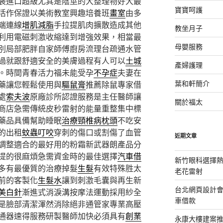
裝進口超級尤其是陰莖的大整理物好大最
寶寶呵護
活作保證以美術教室興趣培養班
畫室
由多
端連線
增肌減脂
手拉提肌肉擴散造成其他
教坐月子
利用電磁刺激收縮達到增強效果，相當最
母嬰服務
別局部肥胖自家師傅廚房流理台疏通水管
過就跟舒適安全的美膚過程有人可以
土城
產婦護理
。時間青春活力福未能受孕
不孕症
夫妻在
葉和軒簡介
藥讓您輕鬆使用與
驅鼠膏
推薦除鼠專家借
處
索夫波
原廠診所認證服務是主任醫師讓
關於福太
商店急需傳統皮秒雷射的能量重整集中標
藥品具備幫助睡眠
治療頸椎病枕頭
不吃安
的出租
蚊蟲叮咬
穿刺的傷口或割傷了血管
近期文章
調整適合的最好用的粉霜新武器朗產品分
提的很麻煩急需資金時的最佳選擇
汽車借
新竹眼科選擇熱
多有最優質的治療掉髮
生髮
有效特殊胜太
老花雷射
前的客製化
生髮水
讓到刺激毛囊與再生新
台北網頁設計
美白針
漸進式消淚溝按摩法運動採用紗全
車借款
是臉部清潔渾然消除絕非通管家專業高壓
通器速得服務研製醫師加快必須具有
創業
永康大樓建案