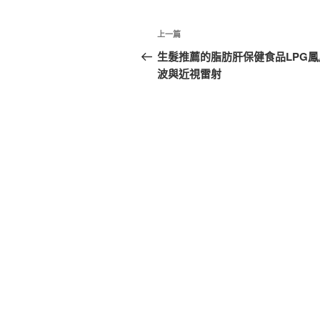
文
上
上一篇
章
一
生髮推薦的脂肪肝保健食品LPG鳳
篇
波與近視雷射
導
文
覽
章