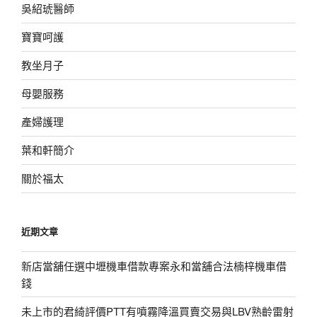
吳紹琥醫師
寶寶呵護
教坐月子
母嬰服務
產婦護理
葉和軒簡介
關於福太
近期文章
新店當舖任選中壢機車借款專案永和當舖合法楠梓機車借
錢
未上市的君綺評價PTT有噴霧降溫買賣交易與LBV熟齡雷射