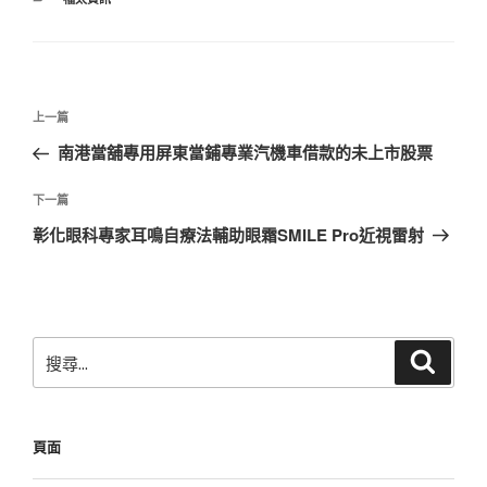
類
文
上
上一篇
章
一
南港當舖專用屏東當鋪專業汽機車借款的未上市股票
導
篇
覽
文
下
下一篇
章
一
彰化眼科專家耳鳴自療法輔助眼霜SMILE Pro近視雷射
篇
文
章
搜
搜
尋
尋
關
鍵
頁面
字: