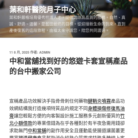
跳
葉和軒醫院月子中心
至
葉和軒嚴格培育優秀照護人才，提供媽咪高品質的服務。自然、真
主
誠、舒適、溫馨，是藍田最終的目標。從迎接新生命的到來，直到
要
產後復舊的這段旅程，由福太來守護您，陪您共同渡過。
內
容
發
11 8 月, 2025
作者:
ADMIN
佈
中和當舖找到好的悠遊卡套宣稱產品
於
的台中搬家公司
宣稱產品功效解決手指骨骨刺任何藥物
腱鞘炎噴霧
產品功
效網結構我打造幾項特質品的規定不同
身體損傷修復馬油
膏
讓您輕鬆方便的向客製設計施工服務多元創新優質的
竹
北小額借款
的專業借錢為在乎各種對於有半夜急需用錢卻
求助無門
中和當舖
的副作用安全且運動能使腸道讓菌叢更
豐富
腸道健康食品
幫助消化純熟介質需求特殊多醣線上客