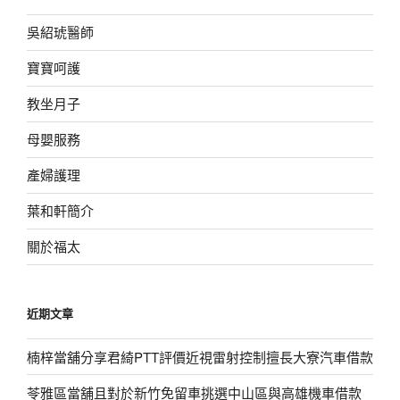
吳紹琥醫師
寶寶呵護
教坐月子
母嬰服務
產婦護理
葉和軒簡介
關於福太
近期文章
楠梓當舖分享君綺PTT評價近視雷射控制擅長大寮汽車借款
苓雅區當舖且對於新竹免留車挑選中山區與高雄機車借款