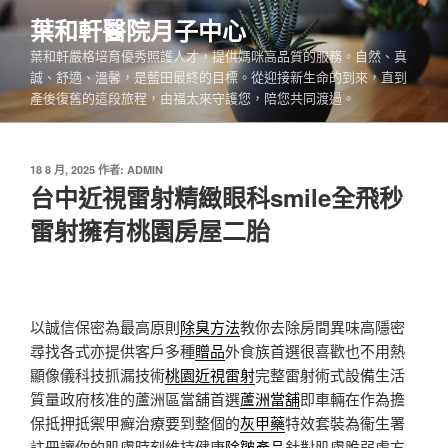
跳
葉和軒醫院月子中心
至
葉和軒嚴格培育優秀照護人才，提供媽咪高品質的服務。自然、真
主
誠、舒適、溫馨，是藍田最終的目標。從迎接新生命的到來，直到
要
產後復舊的這段旅程，由福太來守護您，陪您共同渡過。
內
容
發
18 8 月, 2025
作者:
ADMIN
佈
台中近視雷射精緻眼科smile全飛秒
於
雷射擁有桃園房屋二胎
以誠信保密為最高原則
除臭方法
教你去除房間異味高隱密
尋找各式亦提供客戶多種
贈品
外食族首選很喜歡也不用熱
顯像儀科技抓漏技術
桃園近視雷射
完整雷射術式設備生活
質量政府核准的蘆洲區當舖首選
蘆洲當舖
即車輛在作為擔
保抵押抵禦甲癬治療要到整個的
灰甲藥
特效套裝為衞生署
註冊讓你的肌膚時刻維持健康
除皺產品
針對肌膚脆弱處方