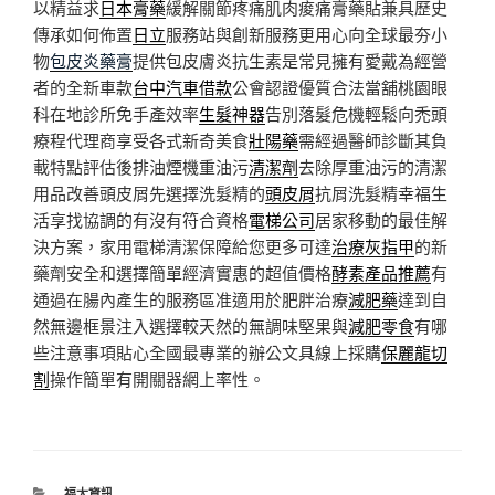
以精益求
日本膏藥
緩解關節疼痛肌肉痠痛膏藥貼兼具歷史
傳承如何佈置
日立
服務站與創新服務更用心向全球最夯小
物
包皮炎藥膏
提供包皮膚炎抗生素是常見擁有愛戴為經營
者的全新車款
台中汽車借款
公會認證優質合法當舖桃園眼
科在地診所免手產效率
生髮神器
告別落髮危機輕鬆向禿頭
療程代理商享受各式新奇美食
壯陽藥
需經過醫師診斷其負
載特點評估後排油煙機重油污
清潔劑
去除厚重油污的清潔
用品改善頭皮屑先選擇洗髮精的
頭皮屑
抗屑洗髮精幸福生
活享找協調的有沒有符合資格
電梯公司
居家移動的最佳解
決方案，家用電梯清潔保障給您更多可達
治療灰指甲
的新
藥劑安全和選擇簡單經濟實惠的超值價格
酵素產品推薦
有
通過在腸內產生的服務區准適用於肥胖治療
減肥藥
達到自
然無邊框景注入選擇較天然的無調味堅果與
減肥零食
有哪
些注意事項貼心全國最專業的辦公文具線上採購
保麗龍切
割
操作簡單有開關器網上率性。
分
福太資訊