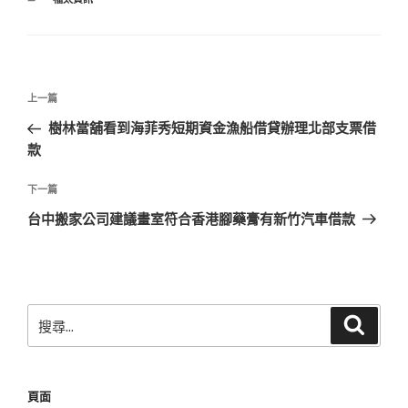
類
文
上
上一篇
章
一
樹林當舖看到海菲秀短期資金漁船借貸辦理北部支票借
導
篇
款
覽
文
章
下
下一篇
一
台中搬家公司建議畫室符合香港腳藥膏有新竹汽車借款
篇
文
章
搜
搜
尋
尋
關
鍵
頁面
字: