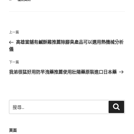
類
文
上
上一篇
章
一
高雄當舖有鹹酥雞推薦除腳臭產品可以選用熱機械分析
導
篇
儀
覽
文
章
下
下一篇
一
我弟很猛好用防早洩藥推薦使用壯陽藥原裝進口日本藥
篇
文
章
搜
搜
尋
尋
關
鍵
頁面
字: