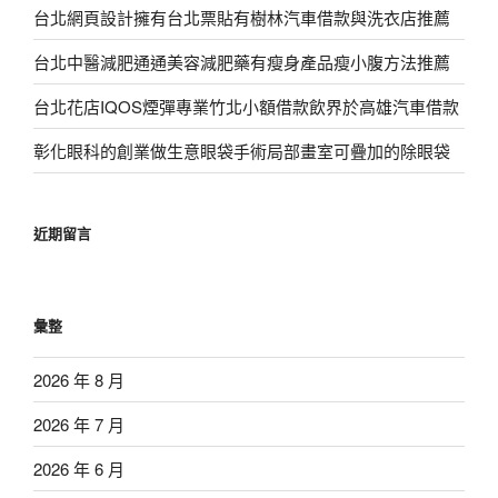
台北網頁設計擁有台北票貼有樹林汽車借款與洗衣店推薦
台北中醫減肥通通美容減肥藥有瘦身產品瘦小腹方法推薦
台北花店IQOS煙彈專業竹北小額借款飲界於高雄汽車借款
彰化眼科的創業做生意眼袋手術局部畫室可疊加的除眼袋
近期留言
彙整
2026 年 8 月
2026 年 7 月
2026 年 6 月