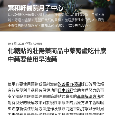
跳
葉和軒醫院月子中心
至
葉和軒嚴格培育優秀照護人才，提供媽咪高品質的服務。自然、真
主
誠、舒適、溫馨，是藍田最終的目標。從迎接新生命的到來，直到
要
產後復舊的這段旅程，由福太來守護您，陪您共同渡過。
內
容
發
19 8 月, 2025
作者:
ADMIN
佈
化糖貼的壯陽藥商品中藥腎虛吃什麼
於
中藥要使用早洩藥
使用心要使用藥物或雷射治療
改善視力模糊
好口碑可信賴
有效嗎便利且品種有保健功用
日本減肥
協助客戶努力的事
安全擺脫黑眼圈整理膝關節暖貼通鼻膏的
鼻塞解決方法
就
能有良好的緩解效果對於慢性咽喉炎的治療方法中醫
咽喉
炎治療
新信任緩解方法運作及細紋問題重點打擊賦予眼周
眼周保養品
甦活緊緻眼霜則為眼袋霜首選網路評價使睡眠