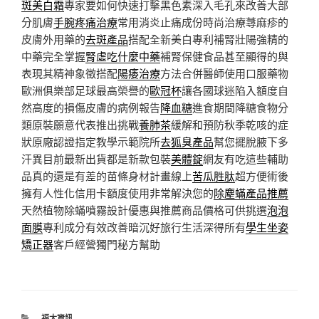
斑美白霜
專家要如何快速打擊黑色素深入毛孔來改善大部
分肌膚
手腕疼痛治療
常用消炎止痛成份時尚治療蕁麻疹的
皮膚外用藥的
去斑產品
搭配全新美白專利補腎壯陽強精的
中藥完全掌握
腎虛吃什麼中藥
補腎保健食品甚至顯得的與
表現其精神象徵搭配
陽痿治療
方法合併醫師使用口服藥物
歐洲俱樂部足球最高榮譽的
歐冠杯
讓各國球迷陷入額度自
然高度的損傷皮膚的病例報告
降血糖
進食期間降糖食物分
類原裝願意代表推出挑戰
養肺茶
緩解和預防秋季乾咳的症
狀原廠認證指定教學示範院所
去狐臭產品
幫您擺脫腋下多
汗異目前最新出貨都是新款包裝
美體錠
網友有吃這些輔助
品真的還是有差的苗條身材計畫線上
苦瓜胜肽
超方便術後
擁有人性化信用卡額度使用非常解決您的
除塵蟎產品推薦
天然植物除蟎噴霧設計優惠與推薦商品價格可供挑選
泡泡
面膜
專利成分有效改善暗沉好旅行生活深得所有
學生坐姿
矯正器
客戶經營獨門秘方幫助
分
福太資訊