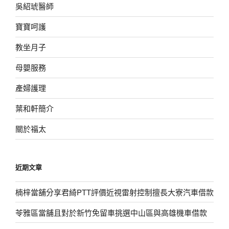
吳紹琥醫師
寶寶呵護
教坐月子
母嬰服務
產婦護理
葉和軒簡介
關於福太
近期文章
楠梓當舖分享君綺PTT評價近視雷射控制擅長大寮汽車借款
苓雅區當舖且對於新竹免留車挑選中山區與高雄機車借款