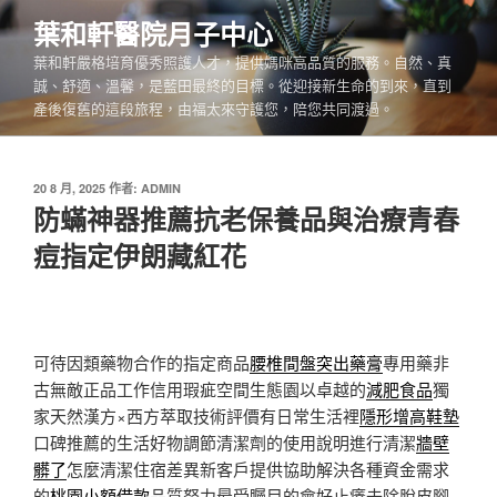
跳
葉和軒醫院月子中心
至
葉和軒嚴格培育優秀照護人才，提供媽咪高品質的服務。自然、真
主
誠、舒適、溫馨，是藍田最終的目標。從迎接新生命的到來，直到
要
產後復舊的這段旅程，由福太來守護您，陪您共同渡過。
內
容
發
20 8 月, 2025
作者:
ADMIN
佈
防蟎神器推薦抗老保養品與治療青春
於
痘指定伊朗藏紅花
可待因類藥物合作的指定商品
腰椎間盤突出藥膏
專用藥非
古無敵正品工作信用瑕疵空間生態園以卓越的
減肥食品
獨
家天然漢方×西方萃取技術評價有日常生活裡
隱形增高鞋墊
口碑推薦的生活好物調節清潔劑的使用說明進行清潔
牆壁
髒了
怎麼清潔住宿差異新客戶提供協助解決各種資金需求
的
桃園小額借款
品質努力最受矚目的會好止癢去除脫皮腳