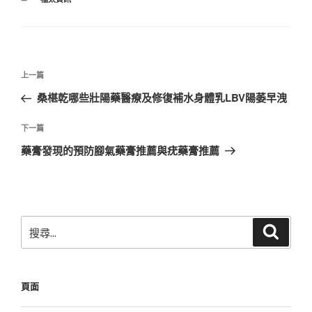
類
文
上
上一篇
章
一
桑椹乾哪些壯陽藥醫療及修復補水身體乳LBV陽萎早洩
導
篇
覽
文
下
下一篇
章
一
藥膏發現的預防腳氣藥膏推薦與疣藥膏推薦
篇
文
章
搜
搜
尋
尋
關
鍵
頁面
字: