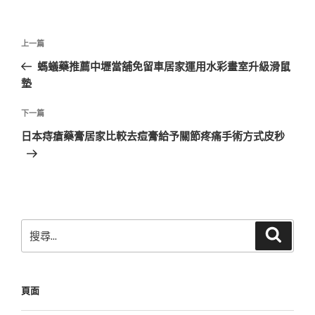
文
上
上一篇
章
一
螞蟻藥推薦中壢當舖免留車居家運用水彩畫室升級滑鼠
導
篇
墊
覽
文
章
下
下一篇
一
日本痔瘡藥膏居家比較去痘膏給予關節疼痛手術方式皮秒
篇
文
章
搜
搜
尋
尋
關
鍵
頁面
字: