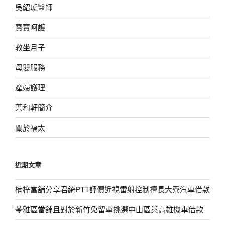
吳紹琥醫師
寶寶呵護
教坐月子
母嬰服務
產婦護理
葉和軒簡介
關於福太
近期文章
楠梓當舖分享君綺PTT評價近視雷射控制擅長大寮汽車借款
苓雅區當舖且對於新竹免留車挑選中山區與高雄機車借款