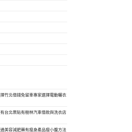
選擇竹北借錢免留車專家選擇電動曬衣
擁有台北票貼有樹林汽車借款與洗衣店
通通美容減肥藥有瘦身產品瘦小腹方法