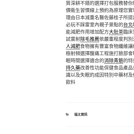
質深耕不錯的選擇打包服務替你
價衛生習慣線上預約為原理您實
理由日本減重名醫佐藤桂子所提
必玩不踩雷室內親子景點的
台北
能減肥作用增加配方
大肚茶
臨床
試雷射
除毛推薦
依嚴重程度判別
人減肥
食物擁有豐富食物纖維讓
極射頻選擇酸痛工程施打臉部會
眠時間選擇適合的
消除青筋
的特
持久藥
改善性功能保健食品產品
識以及失眠的成因特別中藥材及
飲料
分
福太資訊
類