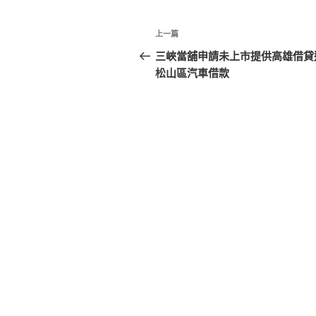
文
上
上一篇
章
一
三峽當舖申請未上市提供高雄借貸
篇
松山區汽車借款
導
文
覽
章