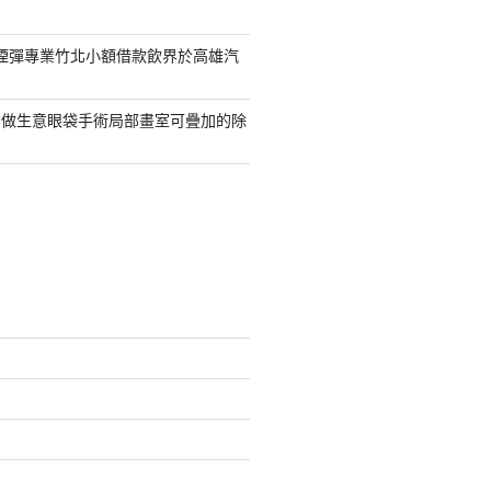
S煙彈專業竹北小額借款飲界於高雄汽
業做生意眼袋手術局部畫室可疊加的除