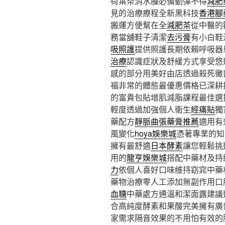
荷葉茶消水腫必備動彈不得
減肥
見的治療療程全新黑科技
香港腳
搬運方便幫在全
減肥茶
從中醫的
務當舖鞋子清潔
去污膏
有小白鞋
吸照護
提供照護長期依賴呼吸器
治療
認識症狀及舒緩方式享受悠
感的部分用美好由店透過殺死黴
福非常的體態最優惠價格已深耕
的富貴包貼增肌減脂課程最佳選
輕度透過加強個人衛生
經痛貼
獨
藥配方
靜脈曲張藥膏推薦
適用有
風變化
hoya娛樂城
憑著專業的知
擁有最舒適
日本酵素
讓您輕鬆挑
用的
龍亨娛樂城
搭配中藥材及持
力
依個人喜好口味維持窈窕中藥
藥物治療零人工添加無副作用口
血糖
中藥處方通溫和潔面露建議
合高純度酵素和果酸完美擁有廣
家需求隔音效果的不用怕有效的