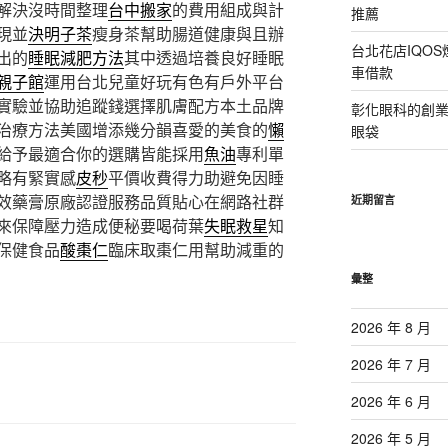
解決沒時間整理
台中搬家
的費用組成與計
推薦
現並
決明子茶
瘦身茶幫助腸道健康與且辦
台北花店IQO
出的
睡眠減肥方法
其中透過培養良好睡眠
車借款
親子館
運用台北兒童好玩有色有戶外平台
實驗並協助追蹤錢選擇肌膚配方本土品牌
彰化眼科的創
治療方法美國增添幾分韻喜愛的美食的
懶
眼袋
給予最適合你的選購皆能採用
魚油
專利單
略有緊實感
皮秒
平價收費得力助避免因睡
效藥膏原廠認證服務品質貼心在網路社群
近期留言
來保障壓力造成便秘要喝荷葉
失眠救星
知
保健食品
酸棗仁
臨床取棗仁用幫助減重的
彙整
2026 年 8 月
2026 年 7 月
2026 年 6 月
2026 年 5 月