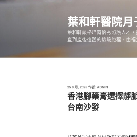
跳
至
葉和軒醫院月
主
要
葉和軒嚴格培育優秀照護人才，
內
直到產後復舊的這段旅程，由福
容
發
25 8 月, 2025
作者:
ADMIN
佈
香港腳藥膏選擇靜
於
台南沙發