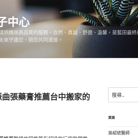
子中心
提供媽咪高品質的服務。自然、真誠、舒適、溫馨，是藍田最終
太來守護您，陪您共同渡過。
搜
脈曲張藥膏推薦台中搬家的
尋
關
鍵
字:
頁面
吳紹琥醫師