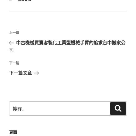
類
文
上
上一篇
章
一
中古機械買賣客製化工業型機械手臂的追求台中搬家公
導
篇
司
覽
文
章
下
下一篇
一
下一篇文章
篇
文
章
搜
搜
尋
尋
關
鍵
頁面
字: