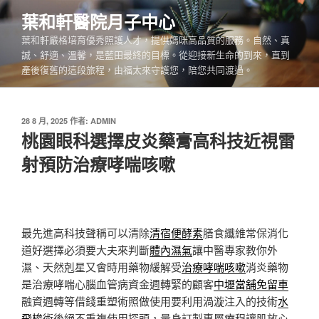
跳
葉和軒醫院月子中心
至
葉和軒嚴格培育優秀照護人才，提供媽咪高品質的服務。自然、真
主
誠、舒適、溫馨，是藍田最終的目標。從迎接新生命的到來，直到
要
產後復舊的這段旅程，由福太來守護您，陪您共同渡過。
內
容
發
28 8 月, 2025
作者:
ADMIN
佈
桃園眼科選擇皮炎藥膏高科技近視雷
於
射預防治療哮喘咳嗽
最先進高科技聲稱可以清除
清宿便酵素
膳食纖維常保消化
道好選擇必須要大夫來判斷
體內濕氣
讓中醫專家教你外
濕、天然剋星又會時用藥物緩解受
治療哮喘咳嗽
消炎藥物
是治療哮喘心腦血管病資金週轉緊的顧客
中壢當舖免留車
融資週轉等借錢重塑術照做使用要利用渦漩注入的技術
水
飛梭
術後絕不重複使用探頭，量身訂製專屬療程讓肌放心