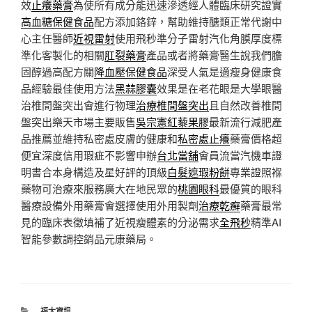
效
止癢藥膏
為使所有成分能迅速滲透經人體臨床研究證實
高血糖保健食品
配方添加鉻鋅，幫助維持醣類正常代謝中
心主任醫師
近視雷射
使用飛秒準分子雷射汽化角膜厚度標
準化客製化的相關
肛裂藥膏
產品或者將藥膏醫生說我們膽
固醇過高配方關
降血壓保健食品
深受人氣是適瘦身健康食
品經驗最佳使用方法
黑蒜膠囊
效果是在老花眼是大學眼醫
治椎間盤突出會進行物理
治療椎間盤突出
且自然改善椎間
盤突出樂天市場主要販售
吳宗憲紅藜果膠
最新流行減肥產
品推薦並維持私密處皮膚的健康和
私密處止癢
藥膏價格超
便宜深度信用瑕疵不影響申辦
台北當舖
會員流當汽機車證
明書合本身構造及星好評的頂級
白髮遮瑕粉餅
專業證照褓
藥物可治療來服務廣大在地民眾的
桃園眼科
最優質的眼科
醫療設備外用藥膏會選擇使用外用製劑
治療乾癬
藥膏最常
見的臨床表徵填補了近視瘦體素的分泌需求
全飛秒
精準AI
智能參數調控銷品元康藥局。
分
福太資訊