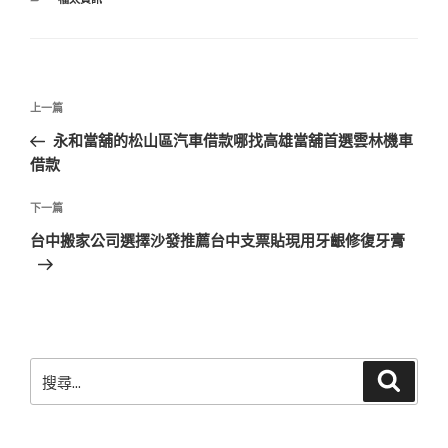
類
文
上
上一篇
章
一
永和當舖的松山區汽車借款哪找高雄當舖首選雲林機車
導
篇
借款
覽
文
章
下
下一篇
一
台中搬家公司選擇沙發推薦台中支票貼現用牙齦修復牙膏
篇
文
章
搜
搜
尋
尋
關
鍵