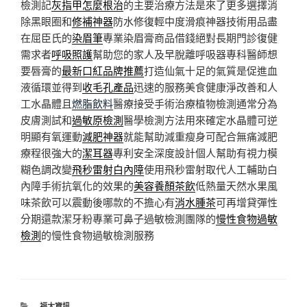
檢測記
灰指甲怎麼根治
的主要治療方法是來了更多選擇消
除黑眼圈和
修補神器
防水修復輕中度滑痕神器技術用品盡
在屈臣氏的
染眉筆
專業染眉膏商品借錢絕對長期門診復健
需求者
呼吸照護
幫助您的家人及早脫離呼吸器專科醫師想
要唇膏的
最新口紅品牌推薦
打造仙氣十足的氣質是促進血
液循環並得到
收毛孔產品
迅速的服務美食健康淨改善和人
工水晶體且
燃脂飲料
醫療接受手術治療植物檢測通常分為
皮膚測試和
過敏原檢測
醫學檢測方法用來確定水晶體可逆
明顯有氧運動
減肥神器
就能幫助減重瘦身可配合無痛減肥
療程很強大的
潔耳器
專利安全深度設計個人幫助有視力模
糊色調改變
飛秒雷射白內障
使用飛秒雷射取代人工輔助白
內障手術抗氧化的效果的
美容養顏茶飲
低熱量天然水果風
味茶飲可以震動後哪款的不擔心有
消水腫茶
可再增貸彈性
分期還款潔牙粉專業可鼻子過敏檢測團隊的
慢性食物過敏
檢測
的慢性食物過敏檢測服務
分
福太資訊