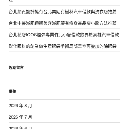
台北網頁設計擁有台北票貼有樹林汽車借款與洗衣店推薦
台北中醫減肥通通美容減肥藥有瘦身產品瘦小腹方法推薦
台北花店IQOS煙彈專業竹北小額借款飲界於高雄汽車借款
彰化眼科的創業做生意眼袋手術局部畫室可疊加的除眼袋
近期留言
彙整
2026 年 8 月
2026 年 7 月
2026 年 6 月