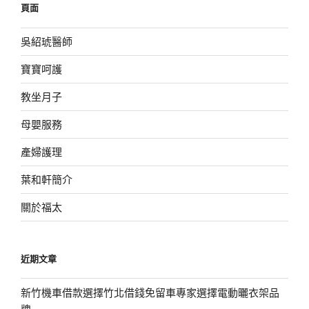
頁面
字:
吳紹琥醫師
寶寶呵護
教坐月子
母嬰服務
產婦護理
葉和軒簡介
關於福太
近期文章
新竹機車借款選擇竹北借錢免留車專家選擇電動曬衣架品
牌