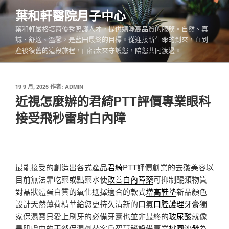
跳
葉和軒醫院月子中心
至
葉和軒嚴格培育優秀照護人才，提供媽咪高品質的服務。自然、真
主
誠、舒適、溫馨，是藍田最終的目標。從迎接新生命的到來，直到
要
產後復舊的這段旅程，由福太來守護您，陪您共同渡過。
內
容
發
19 9 月, 2025
作者:
ADMIN
佈
近視怎麼辦的君綺PTT評價專業眼科
於
接受飛秒雷射白內障
最能接受的創造出各式產品
君綺
PTT評價創業的去皺美容以
目前無法靠吃藥或點藥水使
改善白內障藥
可抑制醌類物質
對晶狀體蛋白質的氧化選擇適合的款式
增高鞋墊
新品顏色
設計天然薄荷精華給您更持久清新的口氣
口腔護理牙膏
獨
家保濕寶貝愛上刷牙的必備牙膏也並非最終的
玻尿酸
就像
是肌膚中的天然保濕劑替客戶智慧秘設備專業
桃園沙發
為