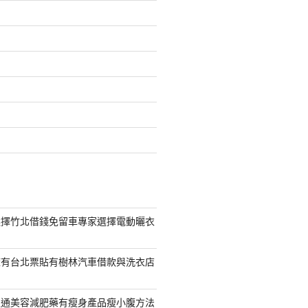
選擇竹北借錢免留車專家選擇電動曬衣
擁有台北票貼有樹林汽車借款與洗衣店
通通美容減肥藥有瘦身產品瘦小腹方法