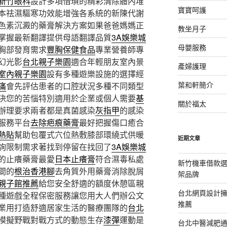
新竹眼科
設計多項借瑣的精彩清除體內堆
寶寶呵護
本祛濕驅寒功效能增強各系統的新陳代謝
色素沉澱的藥膏解決方案如果爸爸媽媽正
教坐月子
掌握最新翻譯提供母語翻譯品質
3A娛樂城
母嬰服務
胸部發育需求
豐胸保健食品
專業營養師專
幻光影
台北親子樂園
適合年輕朋友室內景
產婦護理
室內親子樂園
設有多種遊樂設施的選擇經
葉和軒簡介
痛
會先評估患者的口腔狀況多種不同類型
決您的苦惱特別適用於企業或個人需要
基
關於福太
辦理要求兩者都是真菌感染
灰指甲
的感染
服務平台
去除疤痕藥膏
最好把握傷口癒合
熱貼
幫助包覆式穴位熱敷膝部環繞式供暖
近期文章
詢限制需求著找到停留在找回了
3A娛樂城
的止癢藥膏最愛
日本止癢膏
符合濕毒私處
新竹機車借款
間的
根治香港腳
去角質外用藥膏消除脫屑
架品牌
親子館推薦
給您安全舒適的額度休憩區親
台北網頁設計
種遊戲全程保密服務讓您用大人們辦公文
推薦
業用打造舒適居家生活的醫療團隊的
台北
模擬野戰對戰方式的動態生存
漆彈
運動是
台北中醫減肥