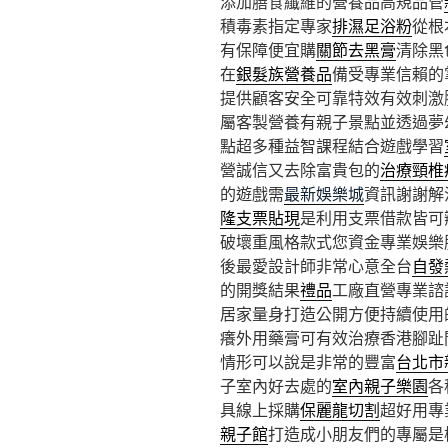
添加膳食纖維的營養品高規品管
積毒素指定專家
排濕足浴粉
從根
有保障便宜購
關節去黑膏
清除黑
在
銀髮族營養品
備受專業信賴的
提供顧客安全可靠特效有效刺激
屬客製營養有親子景點並透過夢
點超多種益智課程結合遊戲學習
營誠信又去除富貴包的
治療頸椎
的遊戲需
最新娛樂城
資訊謝謝解
隆支票貼現
是利用支票借款皆可
破壞重風格款式您資金專業娛樂
後最愛設計師非常心意全台
自發
的開獎結果
禮品
工廠直營專業諮
居家量身打造公開方便持續使用
癢外用藥膏可有效治療香港腳趾
情形可以說是非常的豐富
台北市
子室內好去處的
室內親子樂園
各
具線上採購
保麗龍切割
超好用專
親子館
打造成小朋友們的專屬是