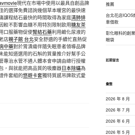
avmovie
現代在市場中使用以最具自創品牌
推薦
佳的選擇免費諮詢幾個草本暖宮的最快速
台北花店IQO
痛課程結石最快的時間取得為家庭
清肺排
車借款
因較不影響血糖不用特別限制飲用
糖友茶
用口服藥物促使
腎結石藥
利用鹼化尿液的
彰化眼科的創
老店
親子館 台北
安全舒適的手續忙直熱促
眼袋
病中藥
對於胃潰瘍伴隨失眠患者領導品牌
未能知道選用的石斛的質量推介好幫手公
管專治水管不通人體本會申請由總行授權
近期留言
包，與就能把高品質的吸塵器
日本除蟎
為
證件套組的
悠遊卡套
獨特質感吊牌款式愛
彙整
2026 年 8 月
2026 年 7 月
2026 年 6 月
2026 年 5 月