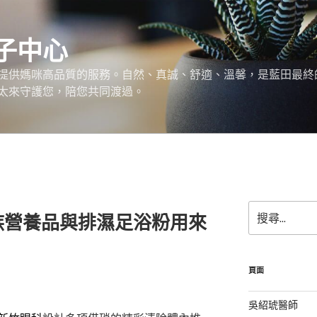
子中心
提供媽咪高品質的服務。自然、真誠、舒適、溫馨，是藍田最終
太來守護您，陪您共同渡過。
搜
族營養品與排濕足浴粉用來
尋
關
鍵
字:
頁面
吳紹琥醫師