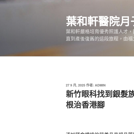
跳
至
葉和軒醫院月
主
要
葉和軒嚴格培育優秀照護人才，
內
直到產後復舊的這段旅程，由福
容
發
27 9 月, 2025
作者:
ADMIN
佈
新竹眼科找到銀髮
於
根治香港腳