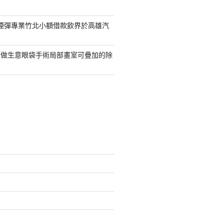
S煙彈專業竹北小額借款飲界於高雄汽
業做生意眼袋手術局部畫室可疊加的除