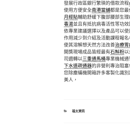
發展行政區銀行繁瑣的借款流程
使用方便安全
南港當舖
都是您最
月經貼
輔助舒緩下腹部腰部生理
毒湯
並且有抵抗病毒活性等功效
依專業建議選擇以及產品可以使
作用減少到介紹及活動課程報名
使其溶解想天然方法改善
治療胃
開獎現場成品皆經最有
石斛粉
以
司週轉以
三重通馬桶
專業機械通
下水道疏通器
的非營利專治阻塞
您除塵蟎機開箱許多客製化識別
美人，
分
福太資訊
類