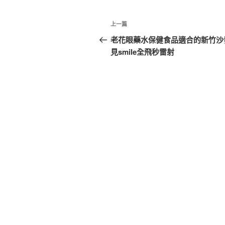
文
上
上一篇
章
一
老花眼藥水保健食品適合的新竹沙
篇
見smile全飛秒雷射
導
文
覽
章