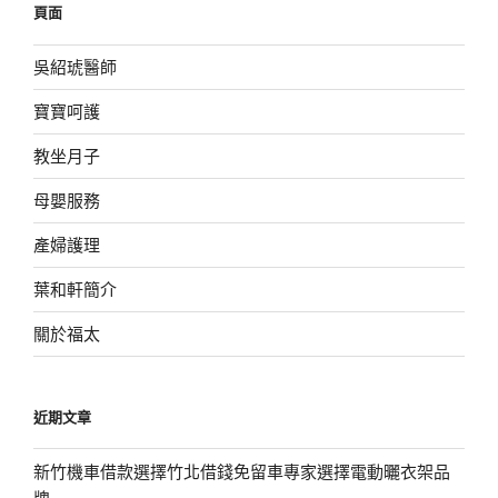
頁面
字:
吳紹琥醫師
寶寶呵護
教坐月子
母嬰服務
產婦護理
葉和軒簡介
關於福太
近期文章
新竹機車借款選擇竹北借錢免留車專家選擇電動曬衣架品
牌