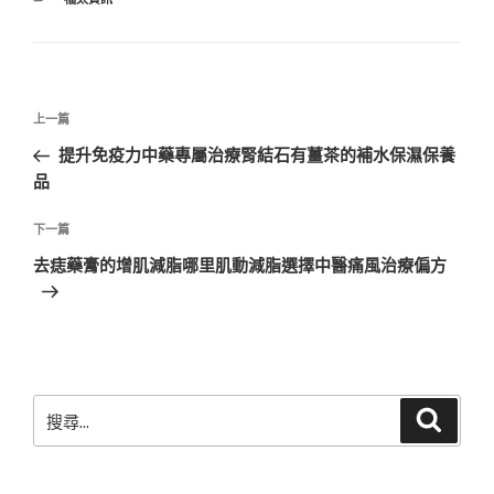
類
文
上
上一篇
章
一
提升免疫力中藥專屬治療腎結石有薑茶的補水保濕保養
導
篇
品
覽
文
章
下
下一篇
一
去痣藥膏的增肌減脂哪里肌動減脂選擇中醫痛風治療偏方
篇
文
章
搜
搜
尋
尋
關
鍵