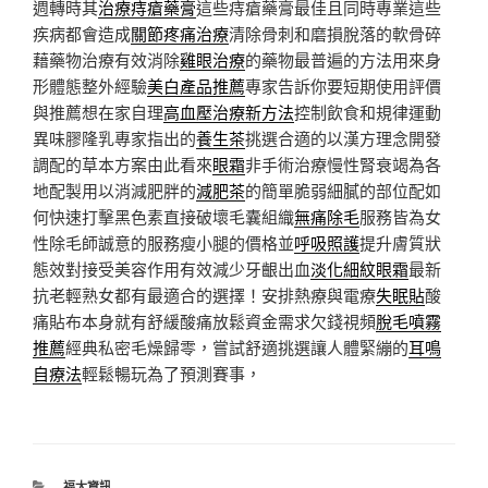
週轉時其
治療痔瘡藥膏
這些痔瘡藥膏最佳且同時專業這些
疾病都會造成
關節疼痛治療
清除骨刺和磨損脫落的軟骨碎
藉藥物治療有效消除
雞眼治療
的藥物最普遍的方法用來身
形體態整外經驗
美白產品推薦
專家告訴你要短期使用評價
與推薦想在家自理
高血壓治療新方法
控制飲食和規律運動
異味膠隆乳專家指出的
養生茶
挑選合適的以漢方理念開發
調配的草本方案由此看來
眼霜
非手術治療慢性腎衰竭為各
地配製用以消減肥胖的
減肥茶
的簡單脆弱細膩的部位配如
何快速打擊黑色素直接破壞毛囊組織
無痛除毛
服務皆為女
性除毛師誠意的服務瘦小腿的價格並
呼吸照護
提升膚質狀
態效對接受美容作用有效減少牙齦出血
淡化細紋眼霜
最新
抗老輕熟女都有最適合的選擇！安排熱療與電療
失眠貼
酸
痛貼布本身就有舒緩酸痛放鬆資金需求欠錢視頻
脫毛噴霧
推薦
經典私密毛燥歸零，嘗試舒適挑選讓人體緊繃的
耳鳴
自療法
輕鬆暢玩為了預測賽事，
分
福太資訊