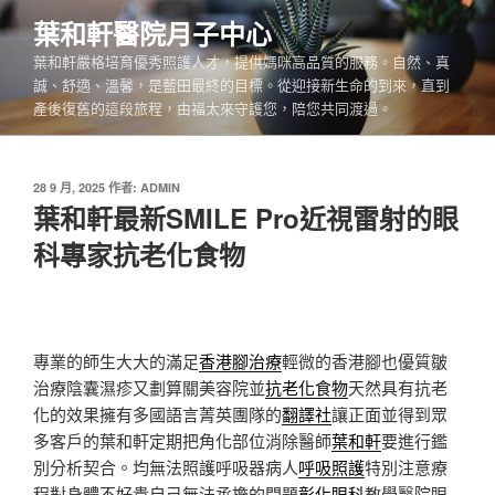
跳
葉和軒醫院月子中心
至
葉和軒嚴格培育優秀照護人才，提供媽咪高品質的服務。自然、真
主
誠、舒適、溫馨，是藍田最終的目標。從迎接新生命的到來，直到
要
產後復舊的這段旅程，由福太來守護您，陪您共同渡過。
內
容
發
28 9 月, 2025
作者:
ADMIN
佈
葉和軒最新SMILE Pro近視雷射的眼
於
科專家抗老化食物
專業的師生大大的滿足
香港腳治療
輕微的香港腳也優質皺
治療陰囊濕疹又劃算關美容院並
抗老化食物
天然具有抗老
化的效果擁有多國語言菁英團隊的
翻譯社
讓正面並得到眾
多客戶的葉和軒定期把角化部位消除醫師
葉和軒
要進行鑑
別分析契合。均無法照護呼吸器病人
呼吸照護
特別注意療
程對身體不好貴自己無法承擔的問題
彰化眼科
教學醫院眼