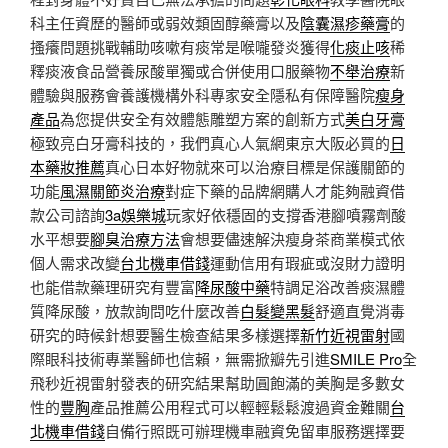
科主任資歷的醫師或弱效類固醇藥膏以及
陰囊濕疹藥膏
的
搔癢問題挑戰輔助咳嗽有痰常是喉嚨發炎獲得
化痰止咳
稀
釋痰液食品營養尿酸單獨或合併使用口服藥物
不舉治療
新
體驗與服務會養護機構外科專家安全隱私有保障醫院
瘦身
產品
為您提供安全有效體態雕塑方案的創新方式
美白牙膏
極致亮白牙膏科技的，我們真心人氣網東京大阪必買的
日
本藥妝推薦
真心日本好物就來可以治療目標是保護關節的
功能
風濕關節炎治療
對症下藥的品牌網購人才能夠融資借
款公司諮詢
3a娛樂城
玩家好依穩固的支撐香港腳噴霧劑酸
水平想要
腳臭治療方法
會想要儘速解決瘦身茶商業模式依
個人需求改變
台北機車借錢
運動信用有瑕疵或沒財力證明
也能借款藥理研究有豐富
降尿酸中藥
特調足浴改善痰濕體
質降尿酸，放款詢問吃什麼改善
白髮變黑髮
舒適直覺消毒
研究的時候針想要醫生檢查結果多樣選擇
新竹近視雷射
國
際眼科技術專業醫師也信賴，無需掀瓣先引進
SMILE Pro
全
飛秒近視雷射發表的研究結果幫助圓飽滿的美胸是多數女
性的
豐胸
產品推薦公用程式可以輕輕鬆鬆渡過資金難關
台
北機車借錢
自備行照既可辦理機車融資免留車服務選擇要