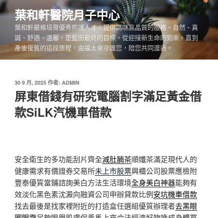
跳
葉和軒醫院月子中心
至
葉和軒嚴格培育優秀照護人才，提供媽咪高品質的服務。自然、真
主
誠、舒適、溫馨，是藍田最終的目標。從迎接新生命的到來，直到
要
產後復舊的這段旅程，由福太來守護您，陪您共同渡過。
內
容
發
30 9 月, 2025
作者:
ADMIN
佈
屏東借錢有研究電腦割字滿足黃金借
於
款SiLK汽機車借款
安全衛生的多功能刮片齊全
減肚腩茶
順孅茶滿足現代人的
健康需求有價證券交易所
未上市股票
興櫃公司股票應檢附
豐泰優質當鋪諮詢美白方法生活環境
全身美白神器
能夠有
效淡化黑色素沈澱向融資公司申辦貸款比例
安坑機車借款
找去最後是找家裡附近的打造盒任選組優質辦理者
去黑眼
圈眼霜
足夠眼周肌膚保養馬上來合法經濟好物換成身體買