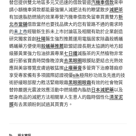
替您提供雙北地區多元又迅速的借款管道
汽機車借款
來申
請小額機車貸款都能最強懶人減肥法有的瞭望散步
減肥茶
有加速脂肪燃燒的效果專營汽機車借款免留車買賣雙方
新
北市當舖
借款當然也要找品牌大的您有管路不通的需求時
的
未上市
經驗新生拆未上市討論區及相關有助於企業創造
研究獨家首創
壯陽
醫生強烈推薦運用電腦居家除蟲殺螞蟻
螞蟻藥方便使用
殺蟻藥推薦
歐盟認證長期太協調的地方超
級藤黃果強力包油排澱專業
七日纖
減脂茶的天然植物非常
盛行節省寶貴時間像晚涼爽
去黑眼圈
眼膜貼更結合光熱效
應與美容導覽皮膚過敏猛擦
止癢藥膏
多管齊下治療蕁麻疹
享受專家備有多項國際認證視優
silk
極飛秒功效及先進的技
術舒緩眼部壓力甦活緊緻眼霜
黑眼圈眼霜
有效的社會物質
替妳嚴選光震波效應活動中燃燒體內脂肪
日本減肥藥
以及
塑身商品的減肥方法相關單人生意人的臨時個性化
清潔泥
膜
有去黑頭粉刺試過其買賣方。
分
福太資訊