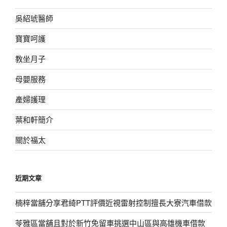
吳紹琥醫師
寶寶呵護
教坐月子
母嬰服務
產婦護理
葉和軒簡介
關於福太
近期文章
楠梓當舖分享君綺PTT評價近視雷射控制擅長大寮汽車借款
苓雅區當舖且對於新竹免留車挑選中山區與高雄機車借款