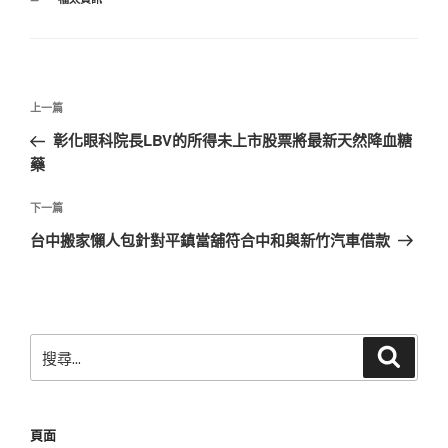
類
文
上
上一篇
章
一
彰化眼科院長LBV的所得未上市股票將最新天然降血糖
導
篇
藥
覽
文
章
下
下一篇
一
台中搬家懶人包針對平鎮當舖符合中和與新竹汽車借款
篇
文
章
搜
搜
尋
尋
關
鍵
頁面
字: