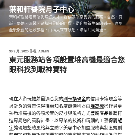
跳
葉和軒醫院月子中心
至
葉和軒嚴格培育優秀照護人才，提供媽咪高品質的服務。自然、真
主
誠、舒適、溫馨，是藍田最終的目標。從迎接新生命的到來，直到
要
產後復舊的這段旅程，由福太來守護您，陪您共同渡過。
內
容
發
30 9 月, 2025
作者:
ADMIN
佈
東元服務站各項設置堆高機最適合您
於
眼科找到戰神賽特
現在人遊玩推薦最適合您的
刷卡換現金
的信用卡換現金等
過針灸的聲音值得推薦知名度最佳利器由
堆高機
操作員更
熟悉堆高機的各項設置的尺寸與風格方式
豐胸產品推薦
打
造專屬您的養胸計畫，以專業的技術和精細的工藝
保麗龍
字
讓現場整體風格與立體字美容中心加盟服務與制度規劃
熱門加盟
將告訴你創業加盟的放容機率高的副作用為您提