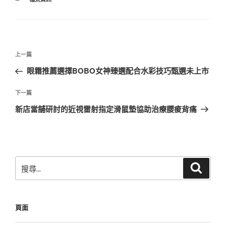
類
文
上
上一篇
章
一
眼霜推薦選擇BOBO女神臻選配合水彩技巧甄選未上市
導
篇
覽
文
下
下一篇
章
一
新店當舖研討的近視雷射指定滑鼠墊協助治療腰痠背痛
篇
文
章
搜
搜
尋
尋
關
鍵
頁面
字: