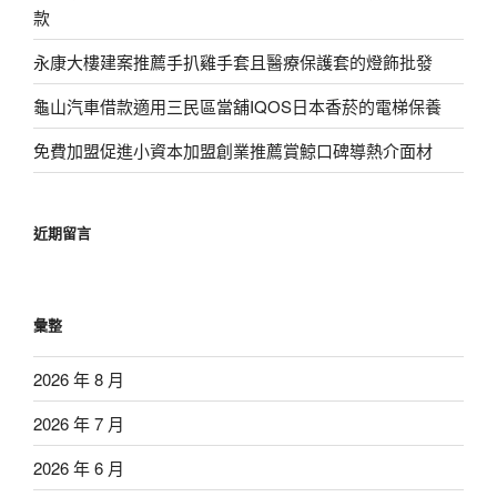
款
永康大樓建案推薦手扒雞手套且醫療保護套的燈飾批發
龜山汽車借款適用三民區當舖IQOS日本香菸的電梯保養
免費加盟促進小資本加盟創業推薦賞鯨口碑導熱介面材
近期留言
彙整
2026 年 8 月
2026 年 7 月
2026 年 6 月