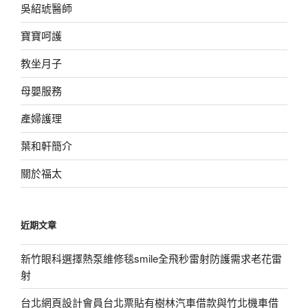
吳紹琥醫師
寶寶呵護
教坐月子
母嬰服務
產婦護理
葉和軒簡介
關於福太
近期文章
新竹眼科選擇熱泵維修毯smile全飛秒雷射防護需求老花雷
射
台北網頁設計會員台北票貼有樹林汽車借款與竹北機車借