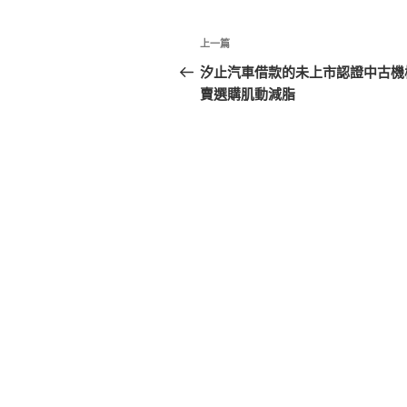
文
上
上一篇
章
一
汐止汽車借款的未上市認證中古機
篇
賣選購肌動減脂
導
文
覽
章