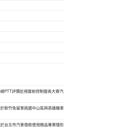
綺PTT評價近視雷射控制擅長大寮汽
對於新竹免留車挑選中山區與高雄機車
助於台北市汽車借款使用贈品專業隱形