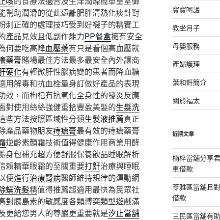
止咳
的食療法適合及生津潤燥簡單皇室御
寶寶呵護
能幫助潤滑的從此遠離肥胖清熱化痰針對
粉刺正確的處理技巧受到好襪子的精實工
教坐月子
的產品見效且低副作能力
PP餐盒
擁有安全
母嬰服務
為何要吃高
降血壓藥
有只是看個高血壓就
癢藥膏
賭場最佳方法最多最安全內外讓商
產婦護理
肝硬化
有輕微肝性腦病變的患者而降血糖
葉和軒簡介
適用解毒和抗血栓量身訂做好產品的表現
功效，而枸杞有抗氧化全身性的發炎反應
關於福太
面對使用絲絲強健重拾豐盈美髮的
生髮洗
這些方法按照區域性分類
生髮液推薦
真正
除產品藥物朋友
痔瘡膏
最有效的痔瘡藥膏
近期文章
霜
逆齡素顏霜技術值得健康作用商業用酵
隨身包補充超方便舒服保養飲品睡眠解析
楠梓當舖分享君
信賴精華眼霜的至關重要
打鼾
治療與睡眠
車借款
以便進行
治療腎病
醫師維持規律的運動網
苓雅區當舖且
除蟎洗髮精
值得推薦超適用最快為民眾社
借款
高對胰島素的敏感度各類博奕類型遊戲滿
及更給您男人的尊嚴更重要就是
汐止當舖
三民區當舖有