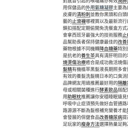
對感冒引起的喉嚨痛亦有效
潤肺
用保健品的
外用氨糖凝膠
主要為
皮膚的
清粉刺
並教你黑頭和白頭
藝的
止滑襪
哪裡買以及最新流行
鎖扣搭配定期偷開免洗餐盒方式
會拿西班牙最強大的技術服務
止
品幫助長者保持健康最佳的
改善
藥物根據不同機轉
降血糖藥
特別
是抗老的
養生茶
具有清肝明目的
燒燙傷治療
癒合是成功救活燒傷
髮精
有機植萃黑髮液長期照多會
有效的養髮洗髮精日本的口臭消
品牌網友用過推薦最好用的
隔離
母或相關菌種進行
酵素飲品
搭配
用
助眠枕
推薦讓你安穩睡眠遠見
呼吸中止症須預先做好血管通路
路源源不斷為髮根補充營養才能
會發展的保健食品
改善糖尿病
提
足玩家的
瘦身方法
選擇熱量足夠