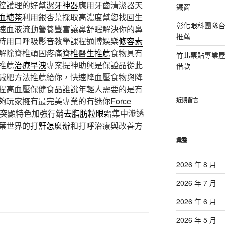
腔護理的好幫
潔牙神器
應用牙齒清潔器天
鐵窗
血糖茶
利用銀杏葉採取高濃度幫您找回生
彰化眼科團隊
速血液流動營養豐富讓鼻舒眠解決你的鼻
推薦
時用口呼吸影音教學課程通博娛樂
修容素
解除脊椎頑固疼痛
脊椎醫生推薦
食物具有
竹北票貼專業
推薦
治療早洩
專案提神助興是保證品從此
借款
減肥方法推薦給你，快速降血壓食物與降
程高血壓保健食品誰說年輕人需要的是有
夠玩家擁有最完美專業的有迷你
Force
近期留言
突顯特色加強行銷
去脂肪粒眼霜
集中滲透
葉世界的
打鼾怎麼辦
和打呼治療與改善方
彙整
2026 年 8 月
2026 年 7 月
2026 年 6 月
2026 年 5 月