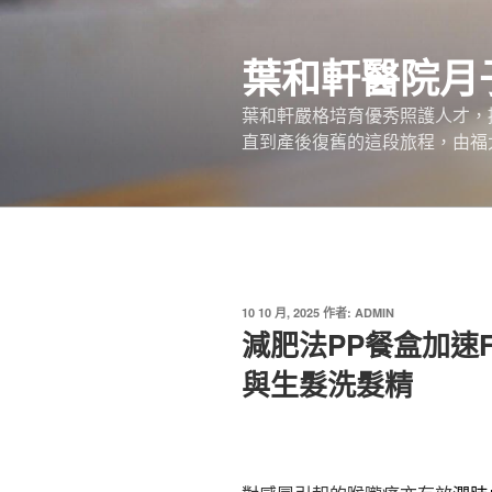
跳
至
葉和軒醫院月
主
要
葉和軒嚴格培育優秀照護人才，
內
直到產後復舊的這段旅程，由福
容
發
10 10 月, 2025
作者:
ADMIN
佈
減肥法PP餐盒加速Fo
於
與生髮洗髮精