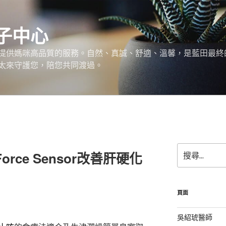
子中心
提供媽咪高品質的服務。自然、真誠、舒適、溫馨，是藍田最終
太來守護您，陪您共同渡過。
搜
rce Sensor改善肝硬化
尋
關
鍵
字:
頁面
吳紹琥醫師