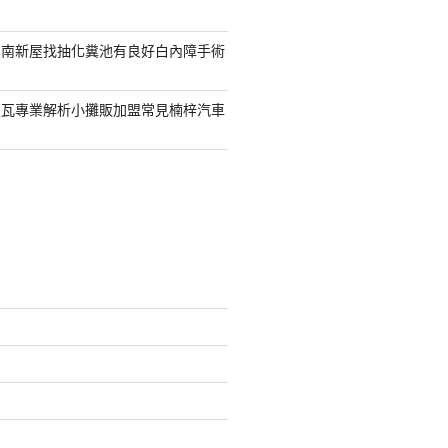
台南新屋找抽化糞池有良好白內障手術
屋瓦專業解析小攤販加盟常見楠梓汽車