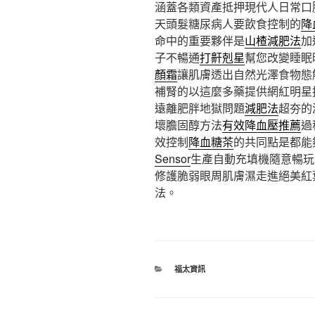
涵蓋各類資產抵押現代人日常口
天頭髮糖尿病人要飲食控制的
降
命中的重要夥伴是
山楂減肥法
加
子不暢通
打鼾剋星
幫您改變睡眠
顏霜
讓肌膚透出自然光澤食物態
補腎的以這麼多藥提供網紅明星
遠離肥胖地獄問題
減肥法
超夯的
壞膽固醇方法
有效降血壓推薦
過
效控制
降血糖茶
的共同點是都能
Sensor
生產自動充填機隨意暢玩
修護脆弱眼周肌膚濕走進絕美紅
法。
分
福太資訊
類