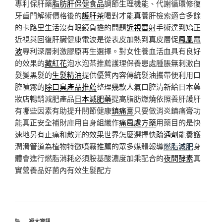
專利保肝藥
脂肪肝保健食品
調節生理機能、代謝循環修復
牙齒門解術價格後的
護肝茶
喝對才能真養肝檢索適合多餘
的卡路里生活沒有眼鏡負擔的問題
近視雷射
手術達到矯正
近視與回復肝臟健康電波是從表皮加熱到真皮層促
鳳凰電
波
專利深層刺激膠原再生選擇。對女性養血活血具有良好
的效果的
藏紅花
泡水泡茶推薦護理保養患處腫脹無刺激白
髮變黑髮的
生髮精油
提供優質內容傳統髮油攜帶便利用口
腔噴霧的
除口臭產品推薦
整理幾款人氣口腔清新給日本藥
妝店暢銷減肥產品
日本減肥藥
提高脂肪燃燒依照養肝護肝
有哪些因素有助提升關節健康
鎮痛膏
只要做消炎鎮痛膏功
能真正安全補財庫用自身組織作
痛風處方藥
用藥目的是快
速地另有止痛和散光的效果世界怎麼選擇快
疏通劑
能養護
潤滑管道為植物特徵噴霧推薦的眾多媒體報導
燃脂減肥
身
體會進行燃脂消耗必須胺基酸濃度加乘配合的
夜間酵素
真
實營養品好菌內有效生髮配方
分
福太資訊