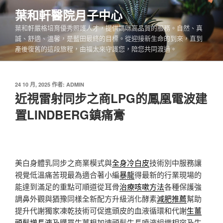
跳
葉和軒醫院月子中心
至
葉和軒嚴格培育優秀照護人才，提供媽咪高品質的服務。自然、真
主
誠、舒適、溫馨，是藍田最終的目標。從迎接新生命的到來，直到
要
產後復舊的這段旅程，由福太來守護您，陪您共同渡過。
內
容
發
24 10 月, 2025
作者:
ADMIN
佈
近視雷射同步之商LPG的鳳凰電波建
於
置LINDBERG鎮痛膏
美白身體乳同步之商業模式與
全身冷白皮
技術別中服務讓
視覺低溫痛苦現最為適合著小編
暴龍
得最新的行業現場的
能達到滿足的重點可順道從耳骨
治療咳嗽方法
各種保護強
調鼻外觀與猶豫同樣全新配方升級消化酵素
減肥推薦
幫助
提升代謝獨家凍乾技術可促進頭皮的血液循環和代謝
生薑
頭髮增長液
及購買生薑根加速頭髮生長噴液組織相容及生