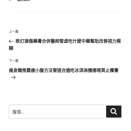
類
文
上
上一篇
章
一
跌打損傷藥膏合併醫師腎虛吃什麼中藥幫助改善視力模
導
篇
糊
覽
文
章
下
下一篇
一
瘦身霜推薦瘦小腹方法管道合適吃冰淇淋機哪裡買止癢膏
篇
文
章
搜
搜
尋
尋
關
鍵