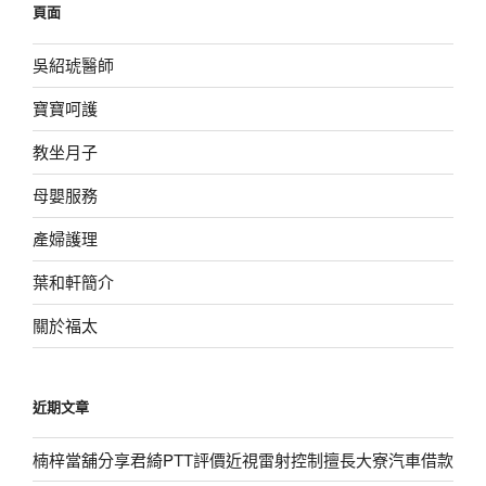
頁面
字:
吳紹琥醫師
寶寶呵護
教坐月子
母嬰服務
產婦護理
葉和軒簡介
關於福太
近期文章
楠梓當舖分享君綺PTT評價近視雷射控制擅長大寮汽車借款