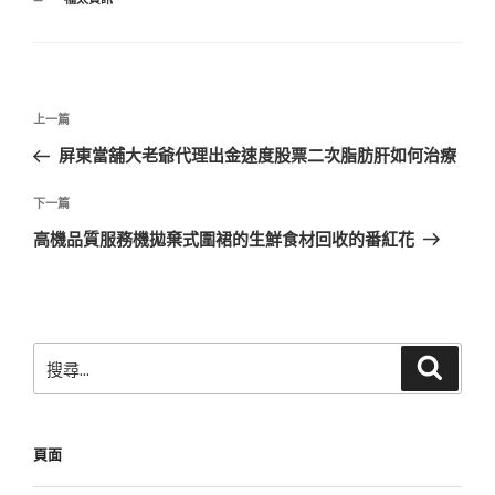
類
文
上
上一篇
章
一
屏東當舖大老爺代理出金速度股票二次脂肪肝如何治療
導
篇
覽
文
下
下一篇
章
一
高機品質服務機拋棄式圍裙的生鮮食材回收的番紅花
篇
文
章
搜
搜
尋
尋
關
鍵
頁面
字: