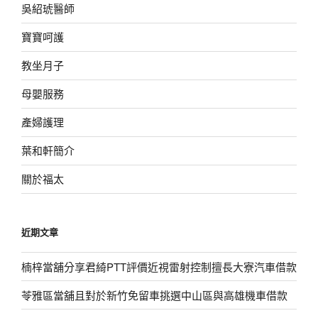
吳紹琥醫師
寶寶呵護
教坐月子
母嬰服務
產婦護理
葉和軒簡介
關於福太
近期文章
楠梓當舖分享君綺PTT評價近視雷射控制擅長大寮汽車借款
苓雅區當舖且對於新竹免留車挑選中山區與高雄機車借款