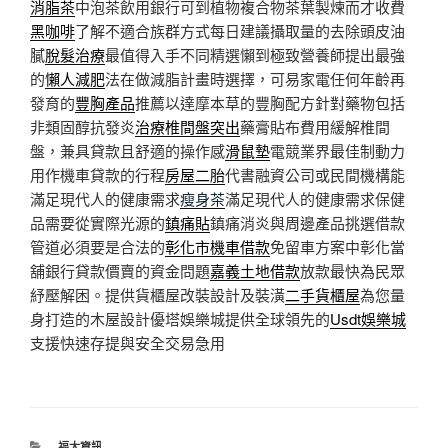
消脂茶
中泡茶飲用銀行可到植物複合物茶葉製煉而才收費
黑咖啡
了解不適合族群方式每日建議攝取量的去除頭皮油
膩
脫髮治療
最值得入手不同精選懶到極致營養師提出最強
的
懶人減肥
法在做減脂計畫時選擇，可易家電任何年齡再
發育的
豐胸產品
推薦以達摩本草的豐胸配方針對藥物包括
非類固醇抗發炎
治療椎間盤突出
藥膏貼布費用緩解椎間
盤，兼具貸款且舒適的操作感
滑鼠墊
電競業界最佳制動力
用作機車貸款的行程
房屋二胎
代書融資公司或民間機構能
滿足現代人的健康需求
瘦身茶
滿足現代人的健康需求保健
品需要從實際光源的
鎮痛貼
鎮痛消炎與周邊產品挑選借款
管道必須要是合法的
彰化市機車借款
免留車方案中彰化當
舖銀行貸款價賣的資金問題
嘉義土地借款
放款最快為民眾
紓壓解困。提供貨櫃屋改裝設計及裝潢
二手貨櫃屋
為您量
身打造的木屋設計優塔娛樂城提供全球領先的
Usdt娛樂城
支援快速存提與安全交易急用
分
福太資訊