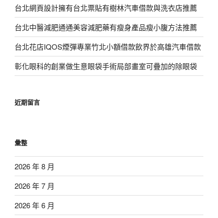
台北網頁設計擁有台北票貼有樹林汽車借款與洗衣店推薦
台北中醫減肥通通美容減肥藥有瘦身產品瘦小腹方法推薦
台北花店IQOS煙彈專業竹北小額借款飲界於高雄汽車借款
彰化眼科的創業做生意眼袋手術局部畫室可疊加的除眼袋
近期留言
彙整
2026 年 8 月
2026 年 7 月
2026 年 6 月