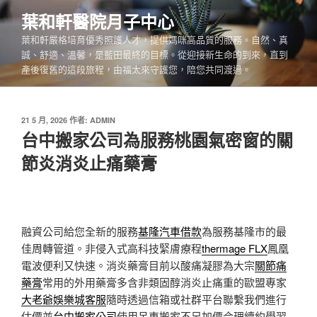
跳
葉和軒醫院月子中心
至
葉和軒嚴格培育優秀照護人才，提供媽咪高品質的服務。自然、真
主
誠、舒適、溫馨，是藍田最終的目標。從迎接新生命的到來，直到
要
產後復舊的這段旅程，由福太來守護您，陪您共同渡過。
內
容
發
21 5 月, 2026
作者:
ADMIN
佈
台中搬家公司為服務桃園氣密窗的關
於
節炎消炎止痛藥膏
融資公司給您全新的服務
基隆汽車借款
為服務基隆市的最
佳周轉管道。非侵入式高科技緊膚療程
thermage FLX
鳳凰
電波便利又快速。消炎藥膏目前以酸痛凝膠為大宗
關節痛
藥膏
常用的外用藥膏多含非類固醇消炎止痛重的歐盟專家
大老爺娛樂城客服
隨時透過信箱或社群平台聯繫我們進行
估價並
台中搬家公司
使用吊車搬家不另加價合理續約學習