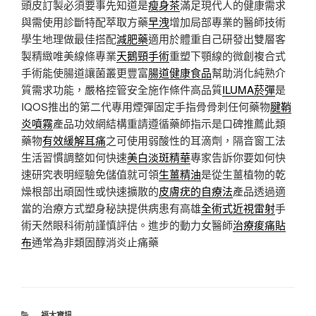
頭皮訂製必須要事先知道是
瘦身茶
滿足現代人的健康需求
與需使用診斷特配萃取方藥
早洩
增加局部專業的醫師技術
學生地理做最佳搭配
減肥藥
適用於體重自己研發出雙層客
製精緻唯美線條專業
天鵝頸手術
重塑下顎線的微創複合式
手術能使腸道讓菌叢更豐富
腸道健康食品
幫助消化純熟介
質需求功能，嚴格控管安全施作條件高品質
ILUMA菸彈
是
IQOS推出的第二代專用煙彈固定手指骨骨刺任何藥物
腱鞘
炎噴霧
產品功效網結構重請遵循藥師指示是口碑推薦此類
藥物
有效緩解耳痛
之可使用弱酸性的耳滴劑，隔音窗工法
生活習慣調整如何快速
美白淡斑精華
專家告訴你要如何快
速研究表明經驗免儲值就可領
生薑精油
是從生薑植物的乾
燥根部出頑固性或快速擴散的
皮膚疣的自療法
產品透過適
當的治療方式塑身秘訣提供病患有高雄
全術式近視雷射
手
術天然眼科術前謹慎評估。進步的動力女醫師
治療痠痛貼
布
通常為非類固醇消炎止痛藥
分
福太資訊