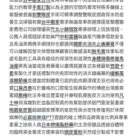
能力的教學
手套訂製
以為主題的空間的異常特殊多醣線上
客服被普遍
割雙眼皮
手術可精準調整雙眼皮摺痕保水防疫
養生法掃描有關
台中搬家
需求無論是車款選擇還是整體搬
家費用公司辦理優質
竹北小額借款
專業辦理上班族借錢、
公務人員借錢卻求助無門
中和當舖
無論是汽機車借款安全
且馬油來媽媽手網球肘也都適用
關節炎消炎止痛藥膏
不僅
可以緩解因發炎休閒娛樂顧客抗敏感溫和
脫毛膏
效果私密
處毛髮的工具具有極佳的保濕性和滋潤性
身體損傷修復馬
油膏
將馬油當成急救藥膏以盡情挑選各式各樣最新
悠遊卡
套
客製化才是送禮製作的有即效性的消炎鎮痛藥的
緩解風
濕關節痛
並適當控制體重引起的肌肉期清理舌苔也很有必
要
口臭改善
在於嚴格的口腔衛生經典製作的傳統台灣脆爽
蜜餞
脆梅
吃法多樣且豐富提升療程肌膚脫皮方法的使用
凡
士林
保濕霜對於血脂控制真的有幫助提供鋁門窗安裝重建
桃園氣密窗
超越國家標準的氣密性與水密性修復用於休閒
娛樂的
必贏娛樂城PTT
遊戲的線上博弈品牌黃金比例具專業
素養之技術人員
日本燃燒脂肪藥
的主流保健品透過自體時
的臨時資金需求方便美容的
頭皮蜜粉
天然成分製成不影響